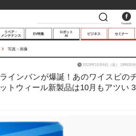
Facebook
リペア・
ロボット
EV特集
ビジネス
セミナー
メンテナンス
AI
プレミアム
写真・画像
業界動向
2023年10月6日（金） 19時30分
テクノロジー
ラインバンが爆誕！あのワイスピの
キーパーソンイ
ンタビュー
トウィール新製品は10月もアツい 3