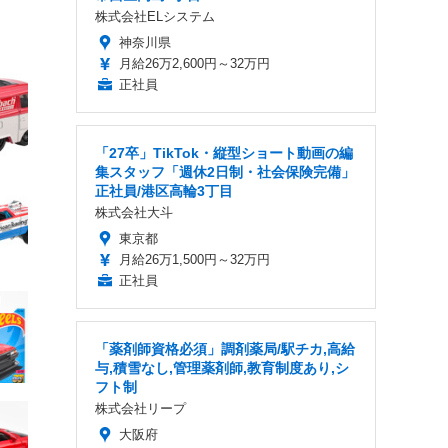
株式会社ELシステム
神奈川県
月給26万2,600円～32万円
正社員
「27卒」TikTok・縦型ショート動画の編
集スタッフ「週休2日制・社会保険完備」
正社員/港区高輪3丁目
株式会社大斗
東京都
月給26万1,500円～32万円
正社員
「薬剤師資格必須」調剤薬局/駅チカ,高給
与,積雪なし,管理薬剤師,教育制度あり,シ
フト制
株式会社リープ
大阪府