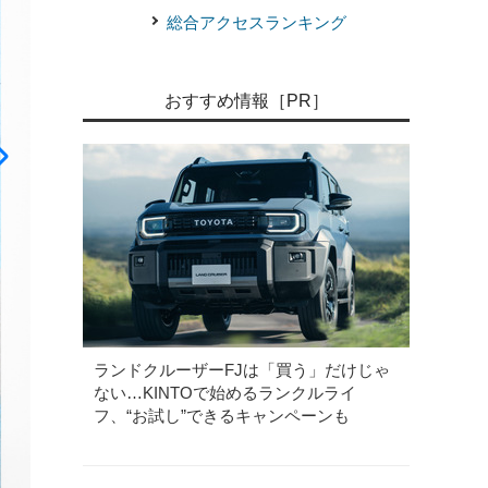
総合アクセスランキング
《写真提供 マテル・インターナショナル》
日産 マキシマ
おすすめ情報［PR］
ランドクルーザーFJは「買う」だけじゃ
ない…KINTOで始めるランクルライ
フ、“お試し”できるキャンペーンも