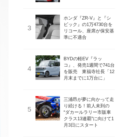
ホンダ『ZR-V』と『シ
ビック』の1万4730台を
リコール、座席が保安基
準に不適合
BYDの軽EV『ラッ
コ』、発売1週間で741台
を販売 東福寺社長「12
月末までに1万台に」
三浦昂が夢に向かって走
り続ける！前人未到の
“ダカールラリー市販車
クラス13連覇”に向けて1
月3日にスタート