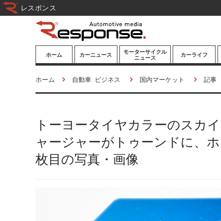
レスポンス
モーターサイクル
ホーム
カーニュース
カーライフ
ニュース
ニューモデル
ニューモデル
カスタマイズ
ホーム
自動車 ビジネス
国内マーケット
記事
試乗記
試乗記
カーグッズ
道路交通/社会
カーオーディオ
トーヨータイヤカラーのスカイ
鉄道
モータースポー
ツ/エンタメ
ャージャーがトゥーンドに、ホッ
船舶
枚目の写真・画像
航空
宇宙