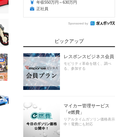
年収550万円～630万円
正社員
Sponsored by
ピックアップ
レスポンスビジネス会員
モビリティ革命を聴く、調べ
る、参加する
マイカー管理サービス
「e燃費」
リアルタイムガソリン価格表示
中！電費にも対応