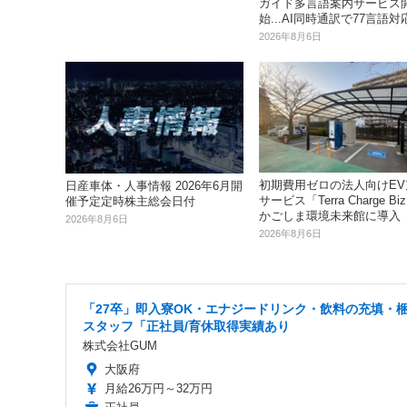
ガイド多言語案内サービス
始...AI同時通訳で77言語対
2026年8月6日
初期費用ゼロの法人向けEV
日産車体・人事情報 2026年6月開
サービス「Terra Charge B
催予定定時株主総会日付
かごしま環境未来館に導入
2026年8月6日
2026年8月6日
「27卒」即入寮OK・エナジードリンク・飲料の充填・
スタッフ「正社員/育休取得実績あり
株式会社GUM
大阪府
月給26万円～32万円