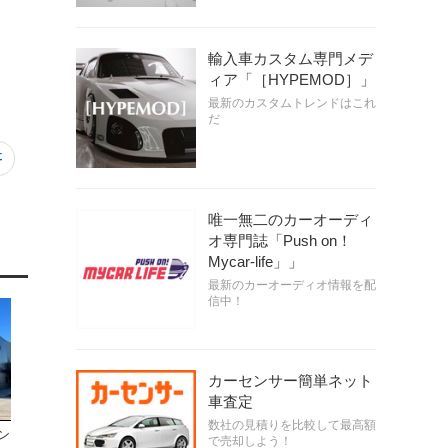
輸入車カスタム専門メデ
ィア「［HYPEMOD］」
最新のカスタムトレンドはこれ
だ
事
唯一無二のカーオーディ
オ専門誌「Push on！
Mycar-life」」
最新のカーオーディオ情報を配
信中！
カーセンサー簡単ネット
車査定
数社の見積りを比較して最高額
ン
で売却しよう！