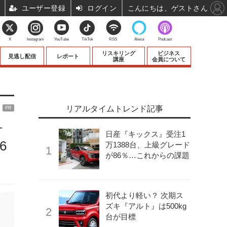
ユーザー登録
ログイン
こんにちは、ゲストさん
X
Instagram
YouTube
TikTok
RSS
Alexa
Podcast
リスキリング
ビジネス
見逃し配信
レポート
講座
会員について
リアルタイムトレンド記事
PR
チ
日産『キックス』受注1
6
万1388台、上級グレード
が86％…これからの課題
初代より軽い？ 次期ス
ズキ『アルト』は500kg
台が目標