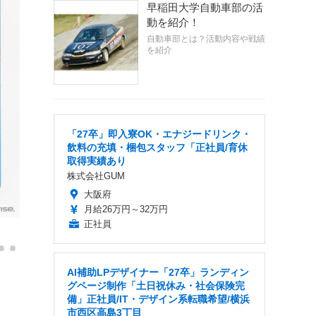
早稲田大学自動車部の活
動を紹介！
自動車部とは？活動内容や戦績
を紹介
「27卒」即入寮OK・エナジードリンク・
飲料の充填・梱包スタッフ「正社員/育休
取得実績あり
株式会社GUM
大阪府
月給26万円～32万円
正社員
AI補助LPデザイナー「27卒」ランディン
グページ制作「土日祝休み・社会保険完
備」正社員/IT・デザイン系転職希望/横浜
市西区高島3丁目