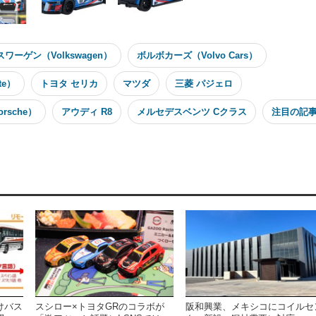
ワーゲン（Volkswagen）
ボルボカーズ（Volvo Cars）
te）
トヨタ セリカ
マツダ
三菱 パジェロ
rsche）
アウディ R8
メルセデスベンツ Cクラス
注目の記
けバス
スシロー×トヨタGRのコラボが
阪和興業、メキシコにコイルセ