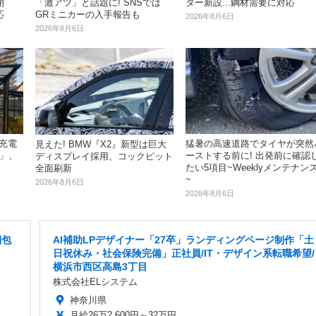
開
「激アツ」と話題に! SNSでは
ター新設...鋼材需要に対応
応
GRミニカーの入手報告も
2026年8月6日
2026年8月6日
充電
猛暑の高速道路でタイヤが突然
見えた! BMW『X2』新型は巨大
iz」、
ーストする前に! 出発前に確認
ディスプレイ採用、コックピット
たい5項目~Weeklyメンテナン
全面刷新
~
2026年8月6日
2026年8月6日
梱包
AI補助LPデザイナー「27卒」ランディングページ制作「土
日祝休み・社会保険完備」正社員/IT・デザイン系転職希望/
横浜市西区高島3丁目
株式会社ELシステム
神奈川県
月給26万2,600円～32万円