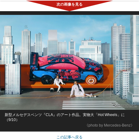
新型メルセデスベンツ『CLA』のアート作品。実物大「Hot Wheels」に
（9/10）
《photo by Mercedes-Benz》
この記事へ戻る