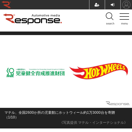
search
menu
マテル、全国2600か所の児童館にホットウィール約1万3000台を寄贈
（1/10）
《写真提供 マテル・インターナショナル》