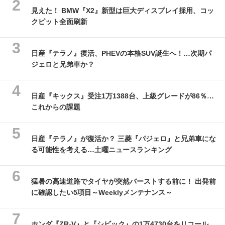
見えた！ BMW『X2』新型は巨大ディスプレイ採用、コッ
クピット全面刷新
日産『テラノ』復活、PHEVの本格SUV誕生へ！…次期パ
ジェロと兄弟車か？
日産『キックス』受注1万1388台、上級グレードが86％…
これからの課題
日産『テラノ』が復活か？ 三菱『パジェロ』と兄弟車にな
る可能性を考える…土曜ニュースランキング
猛暑の高速道路でタイヤが突然バーストする前に！ 出発前
に確認したい5項目～Weeklyメンテナンス～
ホンダ『ZR-V』と『シビック』の1万4730台をリコール、