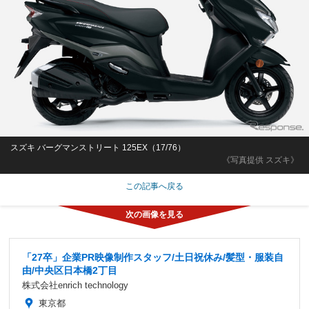
スズキ バーグマンストリート 125EX（17/76）
《写真提供 スズキ》
この記事へ戻る
「27卒」企業PR映像制作スタッフ/土日祝休み/髪型・服装自
由/中央区日本橋2丁目
株式会社enrich technology
東京都