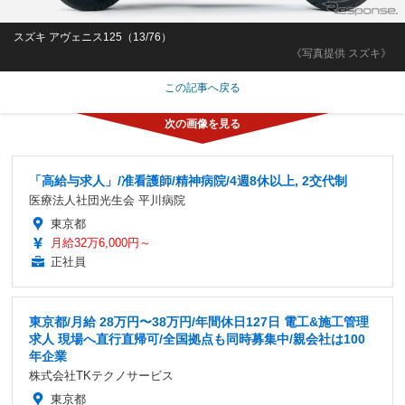
スズキ アヴェニス125（13/76）
《写真提供 スズキ》
この記事へ戻る
「高給与求人」/准看護師/精神病院/4週8休以上, 2交代制
医療法人社団光生会 平川病院
東京都
月給32万6,000円～
正社員
東京都/月給 28万円〜38万円/年間休日127日 電工&施工管理
求人 現場へ直行直帰可/全国拠点も同時募集中/親会社は100
年企業
株式会社TKテクノサービス
東京都