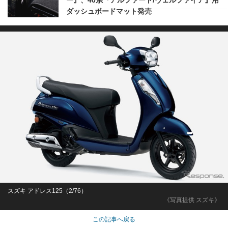
ー』、40系『アルファード/ヴェルファイア』用
ダッシュボードマット発売
スズキ アドレス125（2/76）
《写真提供 スズキ》
この記事へ戻る