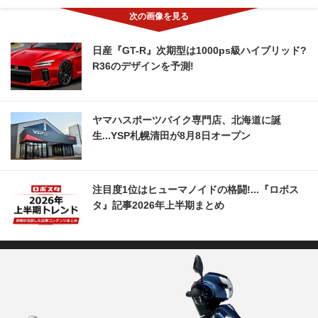
日産『GT-R』次期型は1000ps級ハイブリッド?
R36のデザインを予測!
ヤマハスポーツバイク専門店、北海道に誕
生...YSP札幌清田が8月8日オープン
注目度1位はヒューマノイドの格闘!...『ロボス
タ』記事2026年上半期まとめ