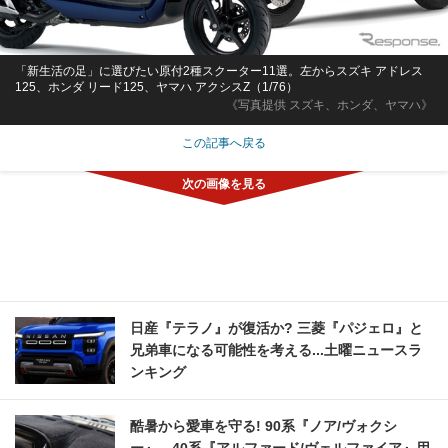
「新生活の足」に選びたい原付2種スクーター11選。左からスズキ アドレス
125、ホンダ リード125、ヤマハ アクシスZ（1/76）
《写真提供 スズキ、ホンダ、ヤマハ》
この記事へ戻る
日産『テラノ』が復活か? 三菱『パジェロ』と
兄弟車になる可能性を考える...土曜ニュースラ
ンキング
酷暑から愛車を守る! 90系『ノア/ヴォクシ