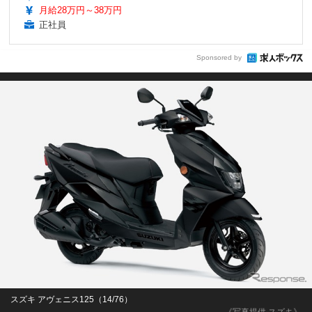
月給28万円～38万円
正社員
Sponsored by
スズキ アヴェニス125（14/76）
《写真提供 スズキ》