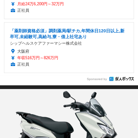
月給24万6,200円～32万円
正社員
「薬剤師資格必須」調剤薬局/駅チカ,年間休日120日以上,新
卒可,未経験可,高給与,寮・借上社宅あり
シップヘルスケアファーマシー株式会社
大阪府
年収516万円～826万円
正社員
Sponsored by