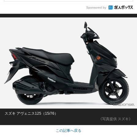
Sponsored by
スズキ アヴェニス125（15/76）
《写真提供 スズキ》
この記事へ戻る