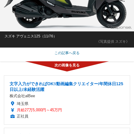
スズキ アヴェニス125（11/76）
《写真提供 スズキ》
この記事へ戻る
文字入力ができればOK!/動画編集クリエイター/年間休日125
日以上/未経験活躍
株式会社alBee
埼玉県
月給27万5,000円～45万円
正社員