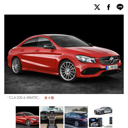
「CLA 200 d 4MATIC」
全 4 枚