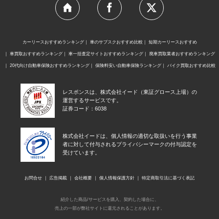
カーリースおすすめランキング
車のサブスクおすすめ比較
短期カーリースおすすめ
車買取おすすめランキング
車一括査定サイトおすすめランキング
廃車買取業者おすすめランキング
20代向け自動車保険おすすめランキング
保険料安い自動車保険ランキング
バイク買取おすすめ比較
レスポンスは、株式会社イード（東証グロース上場）の
運営するサービスです。
証券コード：6038
株式会社イードは、個人情報の適切な取扱いを行う事業
者に対して付与されるプライバシーマークの付与認定を
受けています。
お問合せ
広告掲載
会社概要
個人情報保護方針
特定商取引法に基づく表記
紹介した商品/サービスを購入、契約した場合に、
売上の一部が弊社サイトに還元されることがあります。