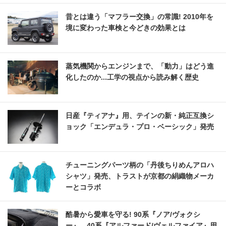
昔とは違う「マフラー交換」の常識! 2010年を
境に変わった車検と今どきの効果とは
蒸気機関からエンジンまで、「動力」はどう進
化したのか...工学の視点から読み解く歴史
日産『ティアナ』用、テインの新・純正互換シ
ョック「エンデュラ・プロ・ベーシック」発売
チューニングパーツ柄の「丹後ちりめんアロハ
シャツ」発売、トラストが京都の絹織物メーカ
ーとコラボ
酷暑から愛車を守る! 90系『ノア/ヴォクシ
ー』、40系『アルファード/ヴェルファイア』用