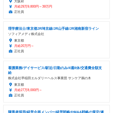
大阪府
月給29万9,800円～39万円
正社員
理学療法士/東京都JR埼京線/JR山手線/JR湘南新宿ライン
ソフィアメディ株式会社
東京都
月給20万円～
正社員
看護業務/デイサービス/駅近/日勤のみ/4週8休/交通費全額支
給
株式会社早稲田エルダリーヘルス事業団 サンケア鵜の木
東京都
月給27万8,000円～
正社員
障害者採用/経営企画メンバー/経営戦略やM&A戦略の策定/遂