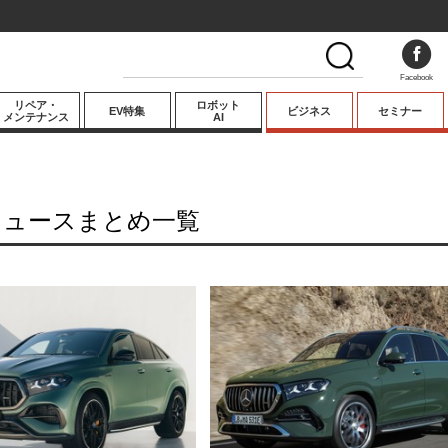
Facebook
リペア・
ロボット
EV特集
ビジネス
セミナー
メンテナンス
AI
プレミアム
業界動向
ニュースまとめ一覧
テクノロジー
キーパーソンイ
ンタビュー