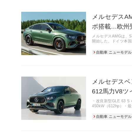
メルセデスAM
ボ搭載…欧州
メルセデスAMGは、SU
開始した。ドイツ本国
自動車 ニューモデル
メルセデスベン
612馬力V8
・改良新型GLE 63 
450kW（612hp）
・フラットプレーンクラ
性能と環境規制への対
自動車 ニューモデル
・0-100km/h加速