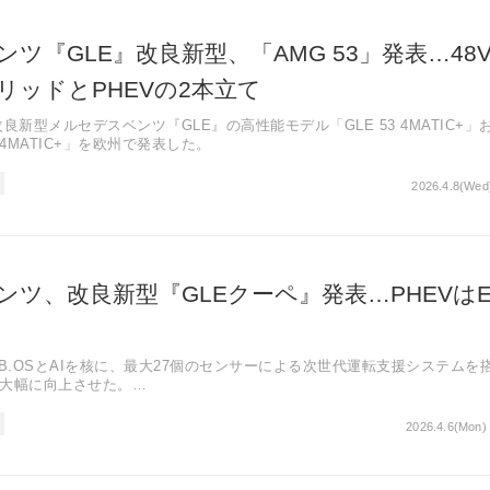
ツ『GLE』改良新型、「AMG 53」発表…48
リッドとPHEVの2本立て
良新型メルセデスベンツ『GLE』の高性能モデル「GLE 53 4MATIC+」
ID 4MATIC+」を欧州で発表した。
2026.4.8(Wed
ツ、改良新型『GLEクーペ』発表…PHEVはE
B.OSとAIを核に、最大27個のセンサーによる次世代運転支援システムを
大幅に向上させた。
クリーンが標準装備となり、3枚の12.3インチディスプレイを一体化。マイ
たMBUXバーチャルアシスタントが複雑な対話に対応する。
2026.4.6(Mon)
ッドモデルは純電気走行距離100km超を実現。クラウドベースのダンパー
など先進技術を多数採用した。