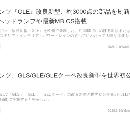
ンツ『GLE』改良新型、約3000点の部品を刷
ヘッドランプや最新MB.OS搭載
月1日、改良新型『GLE』を欧州で発表した。約3000点にのぼる新規また
ステリア・インテリア・パワートレインのすべてにわたって大幅な進化を
2026.4.1(Wed)
ツ、GLS/GLE/GLEクーペ改良新型を世界初
UV「GLS」「GLE」「GLEクーペ」の改良新型の世界初公開を3月31日
夏時間)に実施すると発表した。
2026.3.30(Mon