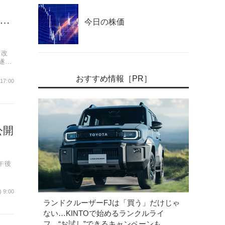
新…
今日の株価
は改
遂げ
おすすめ情報［PR］
 17:00
公開
午後
) 9:00
ランドクルーザーFJは「買う」だけじゃ
ない…KINTOで始めるランクルライ
フ、“お試し”できるキャンペーンも