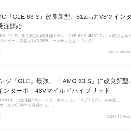
G『GLE 63 S』改良新型、612馬力V8ツイン
受注開始
V『GLE』改良新型の高性能モデル「GLE 63 S 4MATIC+」の受注を欧
でのベース価格は14万2895ユーロからとなっている。
2026.8.5(Wed)
ツ『GLE』最強、 「AMG 63 S」に改良新型
ツインターボ＋48Vマイルドハイブリッド
S 4MATIC+は進化版V8ツインターボエンジン「M177 EVO」を搭載し、
・最大トルク850Nmを発揮する。
ンクシャフトや48Vマイルドハイブリッドシステム（ISG 2.0）を採用
応を両立した。
2026.7.13(Mon)
3.9秒・最高速度280km/hを実現し、内外装も大幅に刷新された。