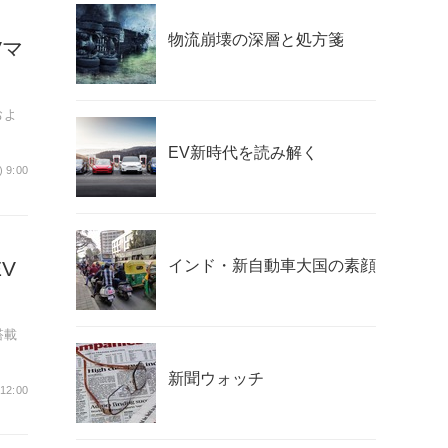
物流崩壊の深層と処方箋
Vマ
およ
EV新時代を読み解く
) 9:00
V
インド・新自動車大国の素顔
搭載
クロ
新聞ウォッチ
 12:00
制御