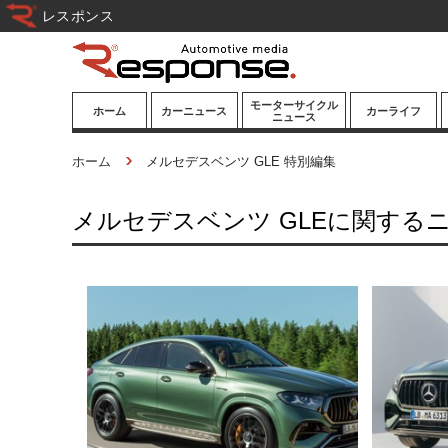
レスポンス
モーターサイクル
ホーム
カーニュース
カーライフ
ニュース
ニューモデル
ニューモデル
カスタマイズ
ホーム
メルセデスベンツ GLE 特別編集
試乗記
試乗記
カーグッズ
メルセデスベンツ GLEに関する
道路交通/社会
カーオーディオ
鉄道
モータースポー
ツ/エンタメ
船舶
航空
宇宙