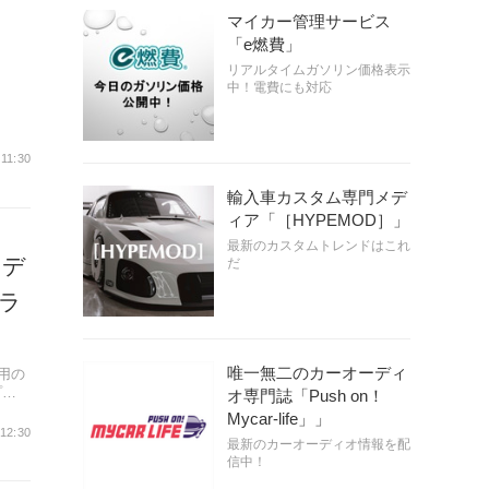
マイカー管理サービス
「e燃費」
リアルタイムガソリン価格表示
中！電費にも対応
 11:30
輸入車カスタム専門メデ
ィア「［HYPEMOD］」
最新のカスタムトレンドはこれ
セデ
だ
ラ
唯一無二のカーオーディ
用の
プ価
オ専門誌「Push on！
Mycar-life」」
 12:30
最新のカーオーディオ情報を配
信中！