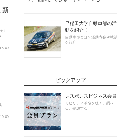
と新
早稲田大学自動車部の活
動を紹介！
そし
めて
自動車部とは？活動内容や戦績
を紹介
) 8:00
ピックアップ
レスポンスビジネス会員
モビリティ革命を聴く、調べ
販売店ネ
る、参加する
 10:00