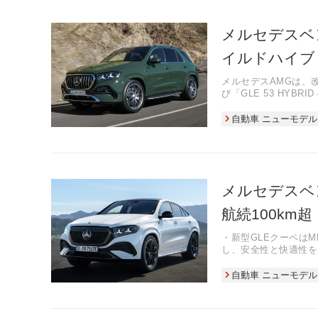
メルセデスベン
イルドハイブ
メルセデスAMGは、改
び「GLE 53 HYBR
自動車 ニューモデル
メルセデスベン
航続100km超
・新型GLEクーペはM
し、安全性と快適性を
・MBUXスーパース
ソフトのAIを統合し
自動車 ニューモデル
・プラグインハイブリ
や電動エアフィルター