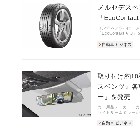
メルセデスベ
「EcoConta
コンチネンタルは、メ
「EcoContact 6
自動車 ビジネス
取り付け約1
スベンツ』各
ー」を発売
カー用品メーカー・カ
ワイドルームミラーが
格はそれぞれ税込み798
自動車 ビジネス