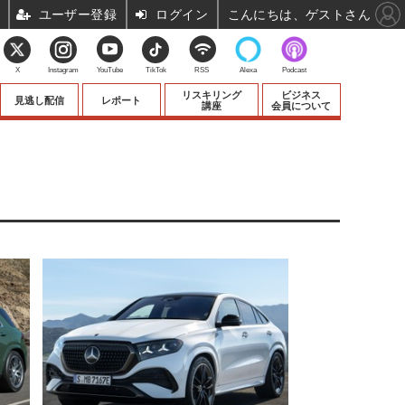
ユーザー登録
ログイン
こんにちは、ゲストさん
X
Instagram
YouTube
TikTok
RSS
Alexa
Podcast
リスキリング
ビジネス
見逃し配信
レポート
講座
会員について