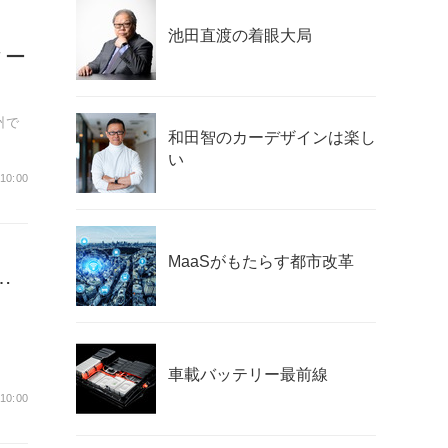
池田直渡の着眼大局
ター
州で
和田智のカーデザインは楽し
い
 10:00
MaaSがもたらす都市改革
…
車載バッテリー最前線
し、
 10:00