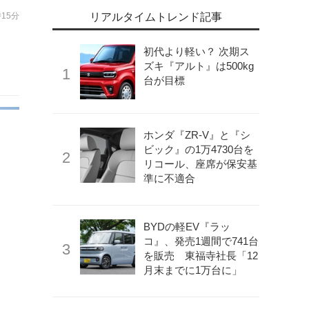
時15分
リアルタイムトレンド記事
初代より軽い？ 次期ス
ズキ『アルト』は500kg
台が目標
ホンダ『ZR-V』と『シ
ビック』の1万4730台を
リコール、座席が保安基
準に不適合
BYDの軽EV『ラッ
コ』、発売1週間で741台
を販売 東福寺社長「12
月末までに1万台に」