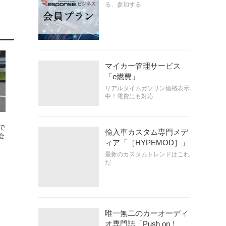
る、参加する
マイカー管理サービス
「e燃費」
リアルタイムガソリン価格表示
中！電費にも対応
で
会
輸入車カスタム専門メデ
ィア「［HYPEMOD］」
最新のカスタムトレンドはこれ
だ