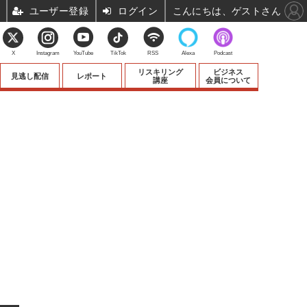
ユーザー登録
ログイン
こんにちは、ゲストさん
X
Instagram
YouTube
TikTok
RSS
Alexa
Podcast
リスキリング
ビジネス
見逃し配信
レポート
講座
会員について