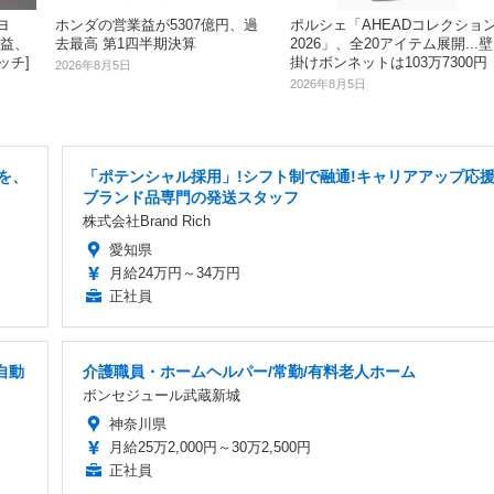
ヨ
ホンダの営業益が5307億円、過
ポルシェ「AHEADコレクショ
高益、
去最高 第1四半期決算
2026」、全20アイテム展開...壁
ッチ]
掛けボンネットは103万7300円
2026年8月5日
2026年8月5日
を、
「ポテンシャル採用」!シフト制で融通!キャリアアップ応援
ブランド品専門の発送スタッフ
株式会社Brand Rich
愛知県
月給24万円～34万円
正社員
自動
介護職員・ホームヘルパー/常勤/有料老人ホーム
ボンセジュール武蔵新城
神奈川県
月給25万2,000円～30万2,500円
正社員