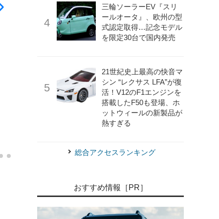
三輪ソーラーEV『スリ
ールオータ』、欧州の型
式認定取得…記念モデル
を限定30台で国内発売
21世紀史上最高の快音マ
シン “レクサス LFA”が復
活！V12のF1エンジンを
搭載したF50も登場、ホ
ットウィールの新製品が
熱すぎる
《日産試乗会事務局》
氷上走行車内
総合アクセスランキング
おすすめ情報［PR］