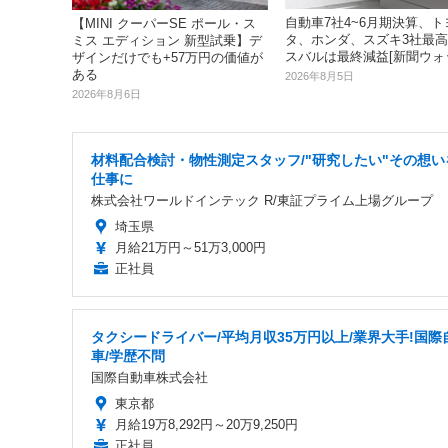
自動車7社4~6月期決算、ト
【MINI クーパーSE ポール・ス
タ、ホンダ、スズキ3社最
ミス エディション 新型試乗】デ
スバルは最終減益[新聞ウォ
ザインだけでも+57万円の価値が
ある
2026年8月5日
2026年8月6日
材料配合検討・物性測定スタッフ/"研究したい"その想い
仕事に
株式会社ワールドインテック R/東証プライム上場グループ
埼玉県
月給21万円～51万3,000円
正社員
タクシードライバー/平均月収35万円以上/業界大手!国際
車/学歴不問
国際自動車株式会社
東京都
月給19万8,292円～20万9,250円
正社員