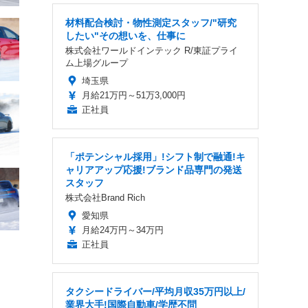
材料配合検討・物性測定スタッフ/"研究
したい"その想いを、仕事に
株式会社ワールドインテック R/東証プライ
ム上場グループ
埼玉県
月給21万円～51万3,000円
正社員
「ポテンシャル採用」!シフト制で融通!キ
ャリアアップ応援!ブランド品専門の発送
スタッフ
株式会社Brand Rich
愛知県
月給24万円～34万円
正社員
タクシードライバー/平均月収35万円以上/
業界大手!国際自動車/学歴不問