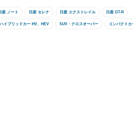
日産 ノート
日産 セレナ
日産 エクストレイル
日産 GT-R
ハイブリッドカー HV、HEV
SUV・クロスオーバー
コンパクトカ