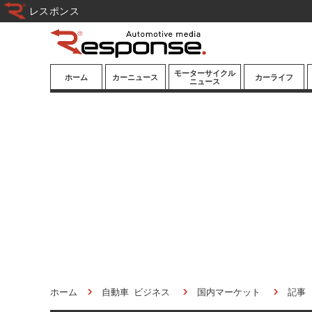
レスポンス
モーターサイクル
ホーム
カーニュース
カーライフ
ニュース
ニューモデル
ニューモデル
カスタマイズ
試乗記
試乗記
カーグッズ
道路交通/社会
カーオーディオ
鉄道
モータースポー
ツ/エンタメ
船舶
航空
宇宙
ホーム
自動車 ビジネス
国内マーケット
記事