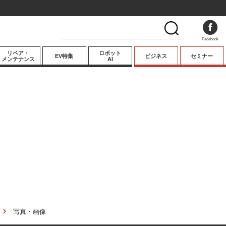
Facebook
リペア・
ロボット
EV特集
ビジネス
セミナー
メンテナンス
AI
プレミアム
業界動向
テクノロジー
キーパーソンイ
ンタビュー
写真・画像