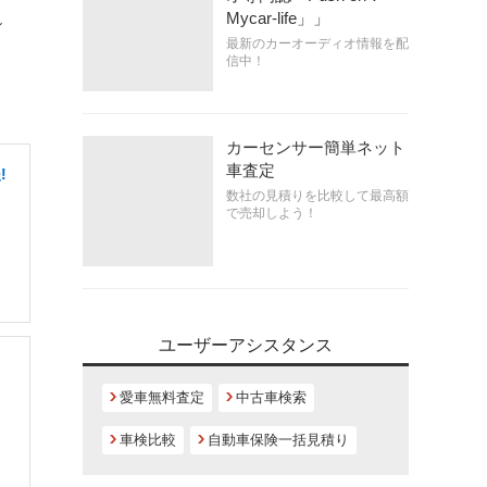
唯一無二のカーオーディ
ン
オ専門誌「Push on！
Mycar-life」」
最新のカーオーディオ情報を配
信中！
!
カーセンサー簡単ネット
車査定
数社の見積りを比較して最高額
で売却しよう！
ユーザーアシスタンス
愛車無料査定
中古車検索
車検比較
自動車保険一括見積り