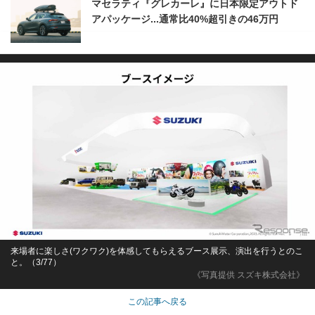
マセラティ『グレカーレ』に日本限定アウトド
アパッケージ...通常比40%超引きの46万円
来場者に楽しさ(ワクワク)を体感してもらえるブース展示、演出を行うとのこ
と。（3/77）
《写真提供 スズキ株式会社》
この記事へ戻る