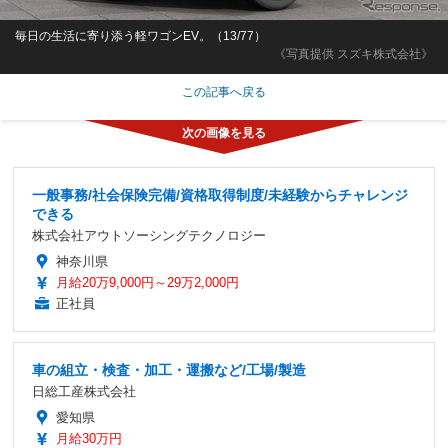
毎日の生活に寄り添う軽ワゴンEV。（13/77）
《写真提供 スズキ株式会社》
この記事へ戻る
一般事務/社会保険完備/資格取得制度/未経験からチャレンジ
できる
株式会社アウトソーシングテクノロジー
神奈川県
月給20万9,000円～29万2,000円
正社員
車の組立・検査・加工・運搬など/工場/製造
日総工産株式会社
愛知県
月給30万円