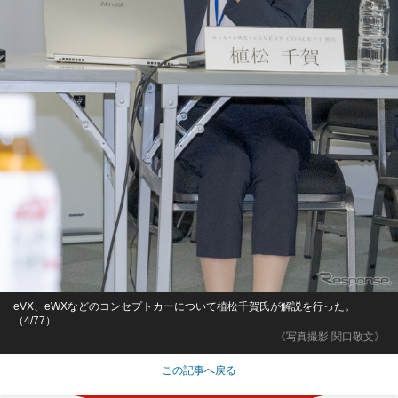
eVX、eWXなどのコンセプトカーについて植松千賀氏が解説を行った。
（4/77）
《写真撮影 関口敬文》
この記事へ戻る