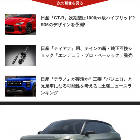
日産『GT-R』次期型は1000ps級ハイブリッド?
R36のデザインを予測!
日産『ティアナ』用、テインの新・純正互換シ
ョック「エンデュラ・プロ・ベーシック」発売
日産『テラノ』が復活か? 三菱『パジェロ』と
兄弟車になる可能性を考える...土曜ニュースラ
ンキング