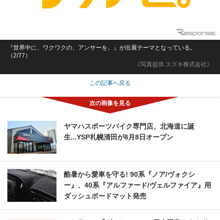
『世界中に、ワクワクの、アンサーを。』が出展テーマとなっている。
（2/77）
《写真提供 スズキ株式会社》
この記事へ戻る
ヤマハスポーツバイク専門店、北海道に誕
生...YSP札幌清田が8月8日オープン
酷暑から愛車を守る! 90系『ノア/ヴォクシ
ー』、40系『アルファード/ヴェルファイア』用
ダッシュボードマット発売