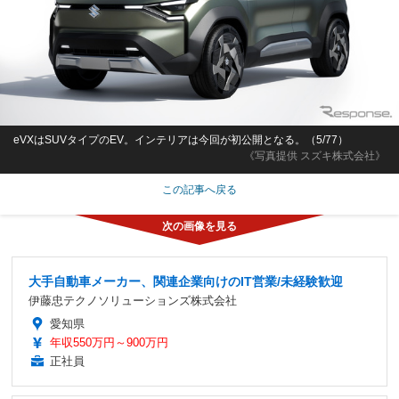
eVXはSUVタイプのEV。インテリアは今回が初公開となる。（5/77）
《写真提供 スズキ株式会社》
この記事へ戻る
大手自動車メーカー、関連企業向けのIT営業/未経験歓迎
伊藤忠テクノソリューションズ株式会社
愛知県
年収550万円～900万円
正社員