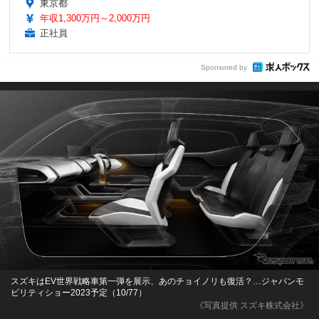
東京都
年収1,300万円～2,000万円
正社員
Sponsored by
スズキはEV世界戦略車第一弾を展示、あのチョイノリも復活？…ジャパンモ
ビリティショー2023予定（10/77）
《写真提供 スズキ株式会社》