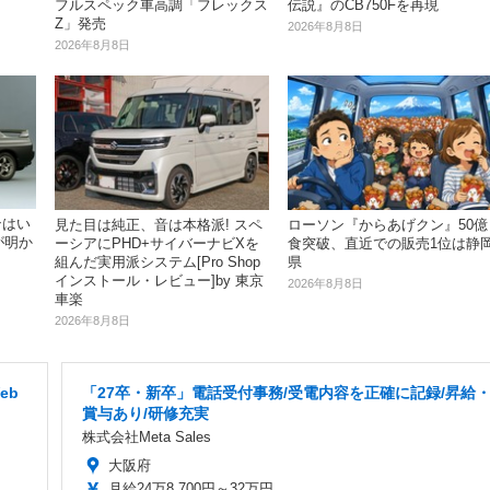
フルスペック車高調「フレックス
伝説』のCB750Fを再現
Z」発売
2026年8月8日
2026年8月8日
ンはい
見た目は純正、音は本格派! スペ
ローソン『からあげクン』50億
が明か
ーシアにPHD+サイバーナビXを
食突破、直近での販売1位は静
組んだ実用派システム[Pro Shop
県
インストール・レビュー]by 東京
2026年8月8日
車楽
2026年8月8日
eb
「27卒・新卒」電話受付事務/受電内容を正確に記録/昇給
賞与あり/研修充実
株式会社Meta Sales
大阪府
月給24万8,700円～32万円