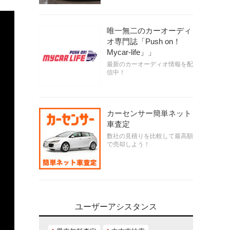
唯一無二のカーオーディ
オ専門誌「Push on！
Mycar-life」」
最新のカーオーディオ情報を配
信中！
カーセンサー簡単ネット
車査定
数社の見積りを比較して最高額
で売却しよう！
ユーザーアシスタンス