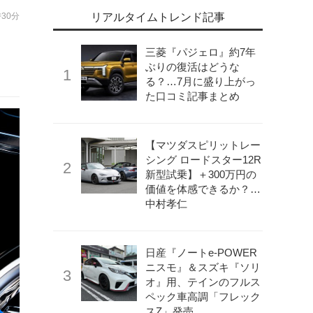
時30分
リアルタイムトレンド記事
三菱『パジェロ』約7年
ぶりの復活はどうな
る？…7月に盛り上がっ
た口コミ記事まとめ
【マツダスピリットレー
シング ロードスター12R
新型試乗】＋300万円の
価値を体感できるか？…
中村孝仁
日産『ノートe-POWER
ニスモ』＆スズキ『ソリ
オ』用、テインのフルス
ペック車高調「フレック
スZ」発売