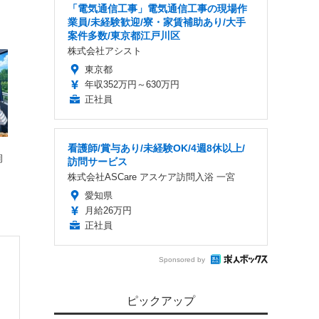
「電気通信工事」電気通信工事の現場作
業員/未経験歓迎/寮・家賃補助あり/大手
案件多数/東京都江戸川区
株式会社アシスト
東京都
年収352万円～630万円
正社員
看護師/賞与あり/未経験OK/4週8休以上/
岡
訪問サービス
株式会社ASCare アスケア訪問入浴 一宮
愛知県
月給26万円
正社員
・
Sponsored by
ピックアップ