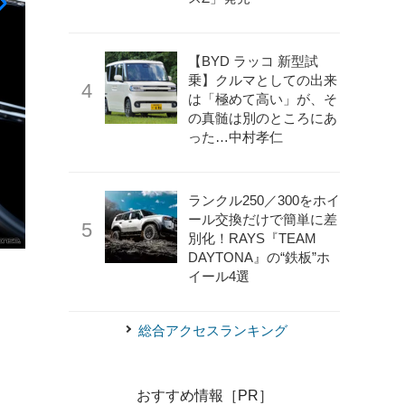
【BYD ラッコ 新型試
乗】クルマとしての出来
は「極めて高い」が、そ
の真髄は別のところにあ
った…中村孝仁
ランクル250／300をホイ
ール交換だけで簡単に差
別化！RAYS『TEAM
DAYTONA』の“鉄板”ホ
《photo by Bentley》
ベントレー・コンチネンタル GT 
イール4選
総合アクセスランキング
おすすめ情報［PR］