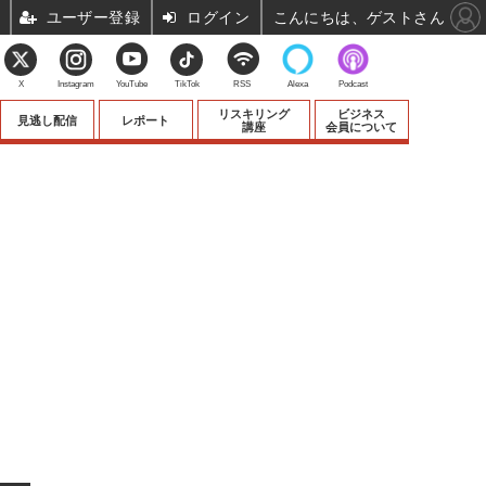
ユーザー登録
ログイン
こんにちは、ゲストさん
X
Instagram
YouTube
TikTok
RSS
Alexa
Podcast
リスキリング
ビジネス
見逃し配信
レポート
講座
会員について