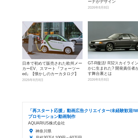
ーナがデザイン
2026年8月8日
GT-R復活! R32スカイライ
日本で初めて販売された欧州メー
かに生まれた? 開発責任者
カーEV、スマート『フォーツー
す舞台裏とは
ed』【懐かしのカーカタログ】
2026年8月8日
2026年8月8日
「再スタート応援」動画広告クリエイター/未経験歓迎/W
プロモーション動画制作
AQUARIUS株式会社
神奈川県
月給30万4,100円～60万円