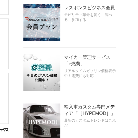
レスポンスビジネス会員
モビリティ革命を聴く、調べ
る、参加する
マイカー管理サービス
「e燃費」
リアルタイムガソリン価格表示
中！電費にも対応
輸入車カスタム専門メデ
ィア「［HYPEMOD］」
最新のカスタムトレンドはこれ
だ