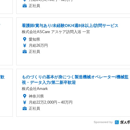
正社員
/
看護師/賞与あり/未経験OK/4週8休以上/訪問サービス
株式会社ASCare アスケア訪問入浴 一宮
愛知県
月給26万円
正社員
験歓
ものづくりの基本が身につく製造機械オペレーター/機械監
視・データ入力/第二新卒歓迎
株式会社Amark
神奈川県
月給22万2,000円～40万円
正社員
Sponsored by