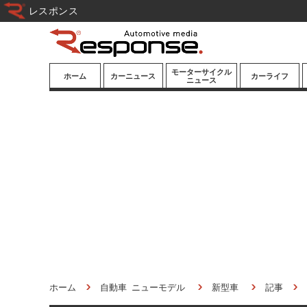
レスポンス
モーターサイクル
ホーム
カーニュース
カーライフ
ニュース
ニューモデル
ニューモデル
カスタマイズ
試乗記
試乗記
カーグッズ
道路交通/社会
カーオーディオ
鉄道
モータースポー
ツ/エンタメ
船舶
航空
宇宙
ホーム
自動車 ニューモデル
新型車
記事