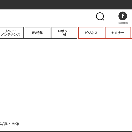
Facebook
リペア・
ロボット
EV特集
ビジネス
セミナー
メンテナンス
AI
プレミアム
業界動向
テクノロジー
キーパーソンイ
ンタビュー
写真・画像