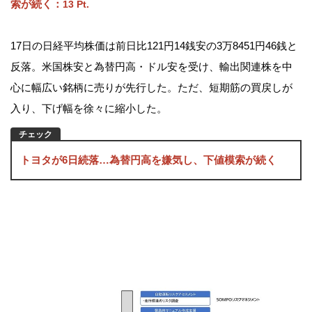
索が続く
：
13 Pt.
17日の日経平均株価は前日比121円14銭安の3万8451円46銭と
反落。米国株安と為替円高・ドル安を受け、輸出関連株を中
心に幅広い銘柄に売りが先行した。ただ、短期筋の買戻しが
入り、下げ幅を徐々に縮小した。
トヨタが6日続落…為替円高を嫌気し、下値模索が続く