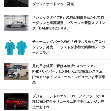
ダッシュボードマット発売
『シビックタイプR』の純正制御を活かしてロ
ーダウンと車高調整、ブリッツの新型スプリン
グ「DAMPER ZZ-R A」
チューニングパーツ柄の「丹後ちりめんアロハ
シャツ」発売、トラストが京都の絹織物メーカ
ーとコラボ
見た目は純正、音は本格派! スペーシアに
PHD+サイバーナビXを組んだ実用派システム
[Pro Shop インストール・レビュー]by 東京車
楽
プジョー、シトロエン、DS、フィアットの9車
種1万9147台をリコール...走行中にエンジン停
止のおそれ