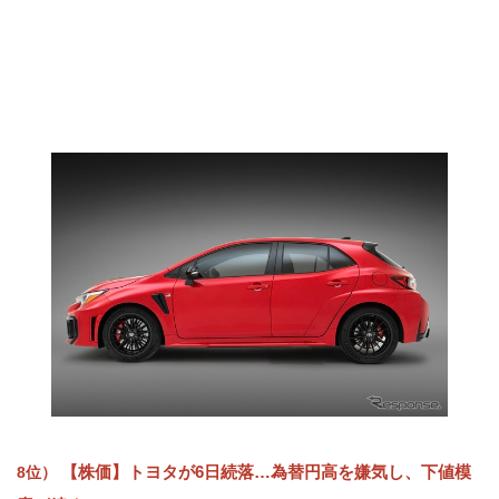
【株価】トヨタが6日続落…為替円高を嫌気し、下値模
8位）