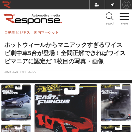
search
menu
自動車 ビジネス
国内マーケット
ホットウィールからマニアックすぎるワイス
ピ劇中車5台が登場！全問正解できればワイス
ピマニアに認定だ 1枚目の写真・画像
2025.2.21（金） 21:00