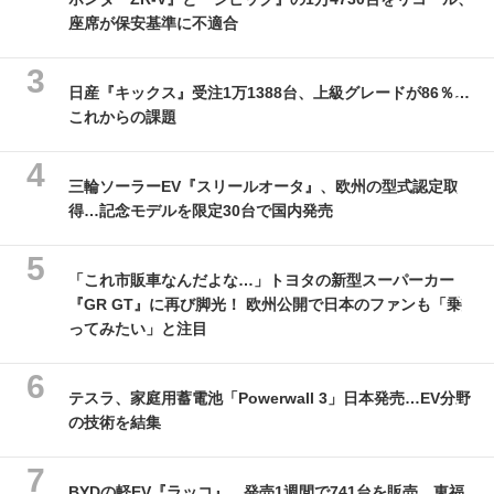
座席が保安基準に不適合
日産『キックス』受注1万1388台、上級グレードが86％…
これからの課題
三輪ソーラーEV『スリールオータ』、欧州の型式認定取
得…記念モデルを限定30台で国内発売
「これ市販車なんだよな…」トヨタの新型スーパーカー
『GR GT』に再び脚光！ 欧州公開で日本のファンも「乗
ってみたい」と注目
テスラ、家庭用蓄電池「Powerwall 3」日本発売…EV分野
の技術を結集
BYDの軽EV『ラッコ』、発売1週間で741台を販売 東福