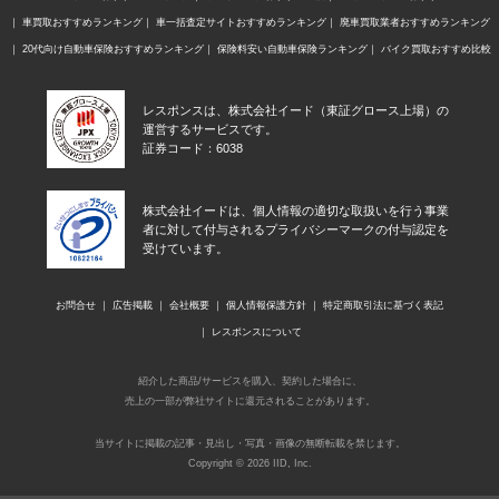
車買取おすすめランキング
車一括査定サイトおすすめランキング
廃車買取業者おすすめランキング
20代向け自動車保険おすすめランキング
保険料安い自動車保険ランキング
バイク買取おすすめ比較
レスポンスは、株式会社イード（東証グロース上場）の
運営するサービスです。
証券コード：6038
株式会社イードは、個人情報の適切な取扱いを行う事業
者に対して付与されるプライバシーマークの付与認定を
受けています。
お問合せ
広告掲載
会社概要
個人情報保護方針
特定商取引法に基づく表記
レスポンスについて
紹介した商品/サービスを購入、契約した場合に、
売上の一部が弊社サイトに還元されることがあります。
当サイトに掲載の記事・見出し・写真・画像の無断転載を禁じます。
Copyright © 2026 IID, Inc.