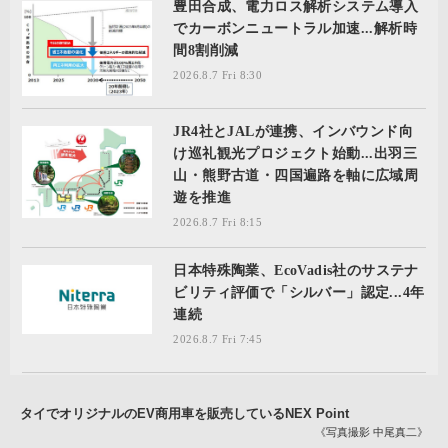
豊田合成、電力ロス解析システム導入
でカーボンニュートラル加速...解析時
間8割削減
2026.8.7 Fri 8:30
JR4社とJALが連携、インバウンド向
け巡礼観光プロジェクト始動...出羽三
山・熊野古道・四国遍路を軸に広域周
遊を推進
2026.8.7 Fri 8:15
日本特殊陶業、EcoVadis社のサステナ
ビリティ評価で「シルバー」認定...4年
連続
2026.8.7 Fri 7:45
タイでオリジナルのEV商用車を販売しているNEX Point
《写真撮影 中尾真二》