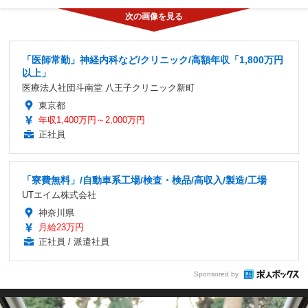
「医師常勤」神経内科など/クリニック/高額年収「1,800万円
以上」
医療法人社団斗南堂 八王子クリニック新町
東京都
年収1,400万円～2,000万円
正社員
「寮費無料」/自動車系工場/検査・検品/高収入/製造/工場
UTエイム株式会社
神奈川県
月給23万円
正社員 / 派遣社員
Sponsored by