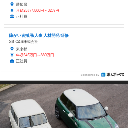
愛知県
月給25万7,800円～32万円
正社員
障がい者採用/人事 人材開発/研修
SB C&S株式会社
東京都
年収545万円～880万円
正社員
Sponsored by