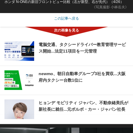
ホンダ N-ONEの新旧フロントビュー比較（左が新型、右が先代）（4/26）
《写真撮影 小林岳夫》
この記事へ戻る
電脳交通、タクシードライバー教育管理サービ
ス開始...法定11項目を一元管理
newmo、朝日自動車グループ3社を買収...大阪
府内タクシー台数1位に
ヒョンデ モビリティ ジャパン、不動奈緒美氏が
新社長に就任...元ボルボ・カー・ジャパン社長