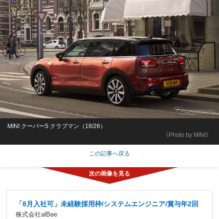
MINI クーパーS クラブマン（18/26）
《Photo by MINI》
この記事へ戻る
「8月入社可」未経験採用枠/システムエンジニア/賞与年2回
株式会社alBee