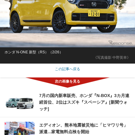
ホンダ N-ONE 新型（RS）（2/26）
《写真撮影 中野英幸》
この記事へ戻る
7月の国内新車販売、ホンダ『N-BOX』3カ月連
続首位、2位はスズキ『スペーシア』[新聞ウォ
ッチ]
エディオン、熊本地震被災地に「ヒマワリ号」
派遣...家電無料点検を開始