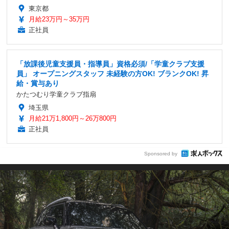
東京都
月給23万円～35万円
正社員
「放課後児童支援員・指導員」資格必須/「学童クラブ支援
員」 オープニングスタッフ 未経験の方OK! ブランクOK! 昇
給・賞与あり
かたつむり学童クラブ指扇
埼玉県
月給21万1,800円～26万800円
正社員
Sponsored by