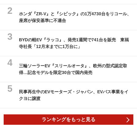
ホンダ『ZR-V』と『シビック』の1万4730台をリコール、
座席が保安基準に不適合
BYDの軽EV『ラッコ』、発売1週間で741台を販売 東福
寺社長「12月末までに1万台に」
三輪ソーラーEV『スリールオータ』、欧州の型式認定取
得…記念モデルを限定30台で国内発売
民事再生中のEVモーターズ・ジャパン、EVバス事業をイ
クヨに譲渡
ランキングをもっと見る