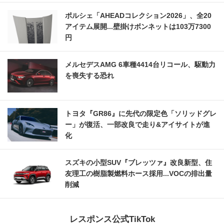
ポルシェ「AHEADコレクション2026」、全20
アイテム展開...壁掛けボンネットは103万7300
円
メルセデスAMG 6車種4414台リコール、駆動力
を喪失する恐れ
トヨタ『GR86』に先代の限定色「ソリッドグレ
ー」が復活、一部改良で走り&アイサイトが進
化
スズキの小型SUV『ブレッツァ』改良新型、住
友理工の樹脂製燃料ホース採用...VOCの排出量
削減
レスポンス公式TikTok