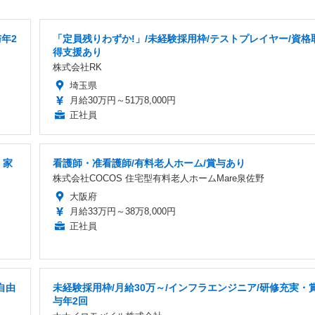
年2
「定員残りわずか!」/未経験採用枠/テストプレイヤー/資格
得支援あり
株式会社RK
埼玉県
月給30万円～51万8,000円
正社員
・家
看護師・准看護師/有料老人ホーム/賞与あり
株式会社COCOS 住宅型有料老人ホームMare泉佐野
大阪府
月給33万円～38万8,000円
正社員
自由
未経験採用枠/月給30万～/インフラエンジニア/研修充実・
与年2回