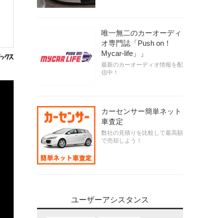
唯一無二のカーオーディ
オ専門誌「Push on！
Mycar-life」」
最新のカーオーディオ情報を配
信中！
カーセンサー簡単ネット
車査定
数社の見積りを比較して最高額
で売却しよう！
ユーザーアシスタンス