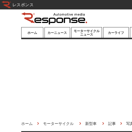
レスポンス
モーターサイクル
ホーム
カーニュース
カーライフ
ニュース
ニューモデル
ニューモデル
カスタマイズ
試乗記
試乗記
カーグッズ
道路交通/社会
カーオーディオ
鉄道
モータースポー
ツ/エンタメ
船舶
航空
宇宙
ホーム
モーターサイクル
新型車
記事
写