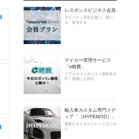
レスポンスビジネス会員
取
モビリティ革命を聴く、調べ
る、参加する
マイカー管理サービス
「e燃費」
リアルタイムガソリン価格表示
中！電費にも対応
輸入車カスタム専門メデ
ィア「［HYPEMOD］」
最新のカスタムトレンドはこれ
賞
だ