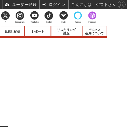
ユーザー登録
ログイン
こんにちは、ゲストさん
X
Instagram
YouTube
TikTok
RSS
Alexa
Podcast
リスキリング
ビジネス
見逃し配信
レポート
講座
会員について