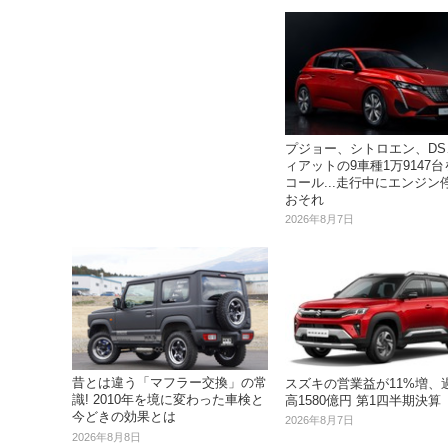
プジョー、シトロエン、DS
ィアットの9車種1万9147
コール...走行中にエンジン
おそれ
2026年8月7日
昔とは違う「マフラー交換」の常
スズキの営業益が11%増、
識! 2010年を境に変わった車検と
高1580億円 第1四半期決算
今どきの効果とは
2026年8月7日
2026年8月8日