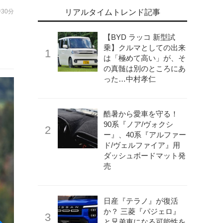
時30分
リアルタイムトレンド記事
【BYD ラッコ 新型試
乗】クルマとしての出来
は「極めて高い」が、そ
の真髄は別のところにあ
った…中村孝仁
酷暑から愛車を守る！
90系『ノア/ヴォクシ
ー』、40系『アルファー
ド/ヴェルファイア』用
ダッシュボードマット発
売
日産『テラノ』が復活
か？ 三菱『パジェロ』
と兄弟車になる可能性を