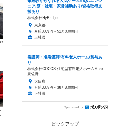
未経験からなれる人気ゲームのQAエンジ
ニア/寮・社宅・家賃補助あり/資格取得支
援あり
株式会社HyBridge
東京都
月給30万円～51万8,000円
正社員
/
シ
看護師・准看護師/有料老人ホーム/賞与あ
り
株式会社COCOS 住宅型有料老人ホームMare
泉佐野
大阪府
月給33万円～38万8,000円
正社員
Sponsored by
級
を
ピックアップ