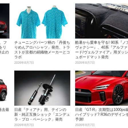
、フ
酷暑から愛車を守る! 90系『ノア
チューニングパーツ柄の「丹後ち
台をリ
ヴォクシー』、40系『アルファ
りめんアロハシャツ」発売、トラ
停止の
ード/ヴェルファイア』用ダッ
ストが京都の絹織物メーカーとコ
ュボードマット発売
ラボ
2026年8月7日
2026年8月7日
日産『GT-R』次期型は1000ps
過去最
日産『ティアナ』用、テインの
ハイブリッド? R36のデザイン
新・純正互換ショック「エンデュ
予測!
ラ・プロ・ベーシック」発売
2026年8月7日
2026年8月7日