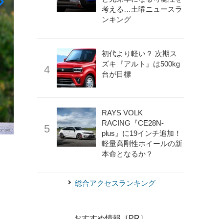
考える…土曜ニュースラ
ンキング
初代より軽い？ 次期ス
ズキ『アルト』は500kg
台が目標
RAYS VOLK
RACING『CE28N-
plus』に19インチ追加！
《写真提供 トライアンフモーターサイクルズ》
トライアン
軽量高剛性ホイールの新
本命となるか？
総合アクセスランキング
おすすめ情報［PR］