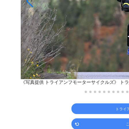
ン。その個
《写真提供 トライアンフモーターサイクルズ》
トラ
トライ