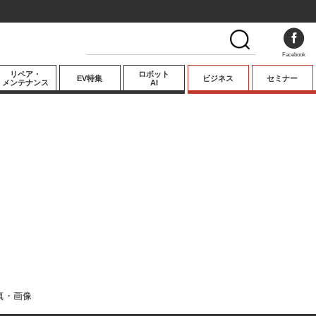
Facebook
リペア・
ロボット
EV特集
ビジネス
セミナー
メンテナンス
AI
プレミアム
業界動向
テクノロジー
キーパーソンイ
ンタビュー
真・画像