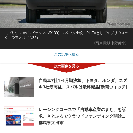
【プリウス vs シビック vs MX-30】スペック比較…PHEVとしてのプリウスの
立ち位置とは（4/32）
《写真撮影 中野英幸》
この記事へ戻る
自動車7社4~6月期決算、トヨタ、ホンダ、スズ
キ3社最高益、スバルは最終減益[新聞ウォッチ]
レーシングコースで「自動車産業のまち」を訴
求、さとふるでクラウドファンディング開始...
群馬県太田市