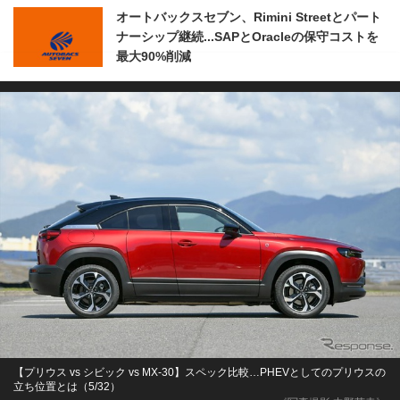
オートバックスセブン、Rimini Streetとパート
ナーシップ継続...SAPとOracleの保守コストを
最大90%削減
【プリウス vs シビック vs MX-30】スペック比較…PHEVとしてのプリウスの
立ち位置とは（5/32）