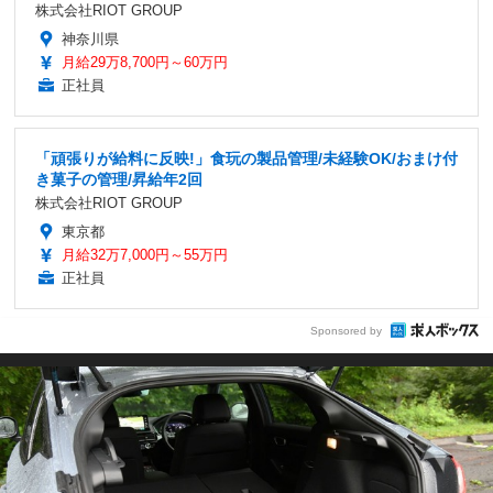
株式会社RIOT GROUP
神奈川県
月給29万8,700円～60万円
正社員
「頑張りが給料に反映!」食玩の製品管理/未経験OK/おまけ付
き菓子の管理/昇給年2回
株式会社RIOT GROUP
東京都
月給32万7,000円～55万円
正社員
Sponsored by