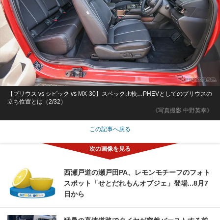
【プリウス vs シビック vs MX-30】スペック比較…PHEVとしてのプリウスの
立ち位置とは（2/32）
《写真撮影 中野英幸》
この記事へ戻る
西瀬戸道の瀬戸田PA、レモンモチーフのフォト
スポット「せとだれもんオブジェ」登場...8月7
日から