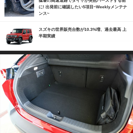
猛暑の高速道路でタイヤが突然バーストする前
に! 出発前に確認したい5項目~Weeklyメンテナ
ンス~
スズキの世界販売台数が10.3%増、過去最高 上
半期実績