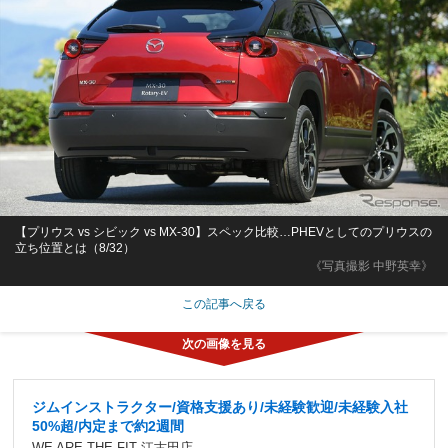
【プリウス vs シビック vs MX-30】スペック比較…PHEVとしてのプリウスの
立ち位置とは（8/32）
《写真撮影 中野英幸》
この記事へ戻る
ジムインストラクター/資格支援あり/未経験歓迎/未経験入社
50%超/内定まで約2週間
WE ARE THE FIT 江古田店