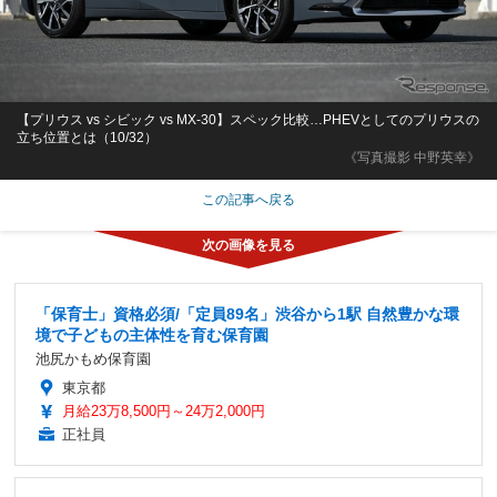
【プリウス vs シビック vs MX-30】スペック比較…PHEVとしてのプリウスの
立ち位置とは（10/32）
《写真撮影 中野英幸》
この記事へ戻る
「保育士」資格必須/「定員89名」渋谷から1駅 自然豊かな環
境で子どもの主体性を育む保育園
池尻かもめ保育園
東京都
月給23万8,500円～24万2,000円
正社員