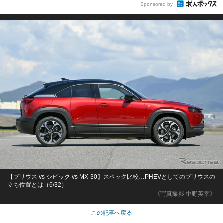
Sponsored by
【プリウス vs シビック vs MX-30】スペック比較…PHEVとしてのプリウスの
立ち位置とは（6/32）
《写真撮影 中野英幸》
この記事へ戻る