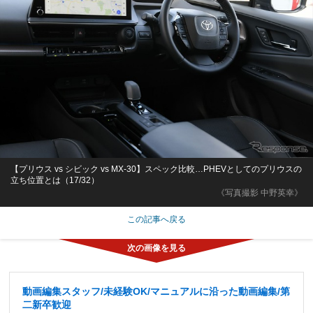
【プリウス vs シビック vs MX-30】スペック比較…PHEVとしてのプリウスの
立ち位置とは（17/32）
《写真撮影 中野英幸》
この記事へ戻る
動画編集スタッフ/未経験OK/マニュアルに沿った動画編集/第
二新卒歓迎