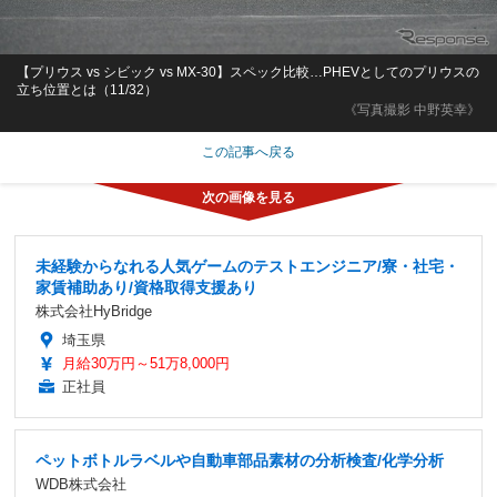
【プリウス vs シビック vs MX-30】スペック比較…PHEVとしてのプリウスの
立ち位置とは（11/32）
《写真撮影 中野英幸》
この記事へ戻る
未経験からなれる人気ゲームのテストエンジニア/寮・社宅・
家賃補助あり/資格取得支援あり
株式会社HyBridge
埼玉県
月給30万円～51万8,000円
正社員
ペットボトルラベルや自動車部品素材の分析検査/化学分析
WDB株式会社