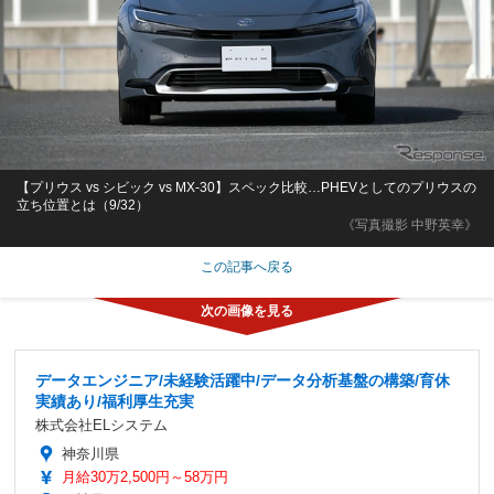
【プリウス vs シビック vs MX-30】スペック比較…PHEVとしてのプリウスの
立ち位置とは（9/32）
《写真撮影 中野英幸》
この記事へ戻る
データエンジニア/未経験活躍中/データ分析基盤の構築/育休
実績あり/福利厚生充実
株式会社ELシステム
神奈川県
月給30万2,500円～58万円