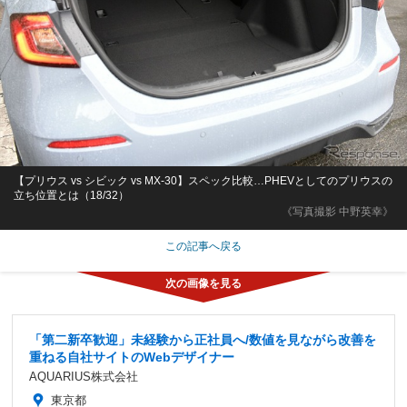
【プリウス vs シビック vs MX-30】スペック比較…PHEVとしてのプリウスの
立ち位置とは（18/32）
《写真撮影 中野英幸》
この記事へ戻る
「第二新卒歓迎」未経験から正社員へ/数値を見ながら改善を
重ねる自社サイトのWebデザイナー
AQUARIUS株式会社
東京都