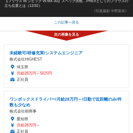
【プリウス vs シビック vs MX-30】スペック比較…PHEVとしてのプリウスの
立ち位置とは（12/32）
《写真撮影 中野英幸》
この記事へ戻る
未経験可/研修充実/システムエンジニア
株式会社HIGHEST
埼玉県
月給28万円～50万円
正社員
ワンボックスドライバー/月給28万円～/日勤で近距離のみ/件
数も少なめ
株式会社樹商事
愛知県
月給28万円～
正社員