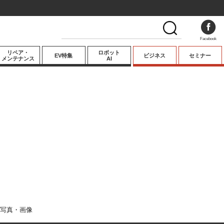
Facebook
リペア・
ロボット
EV特集
ビジネス
セミナー
メンテナンス
AI
プレミアム
業界動向
テクノロジー
キーパーソンイ
ンタビュー
写真・画像