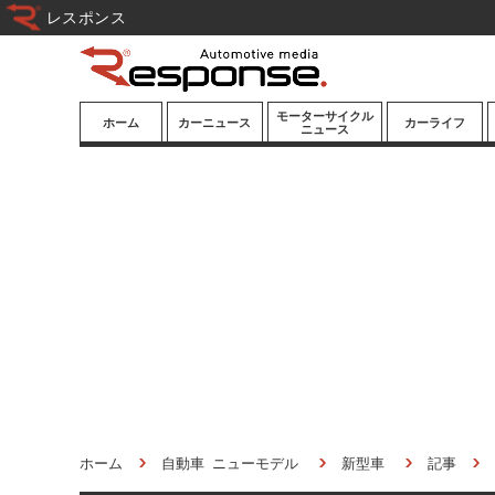
レスポンス
モーターサイクル
ホーム
カーニュース
カーライフ
ニュース
ニューモデル
ニューモデル
カスタマイズ
試乗記
試乗記
カーグッズ
道路交通/社会
カーオーディオ
鉄道
モータースポー
ツ/エンタメ
船舶
航空
宇宙
ホーム
自動車 ニューモデル
新型車
記事