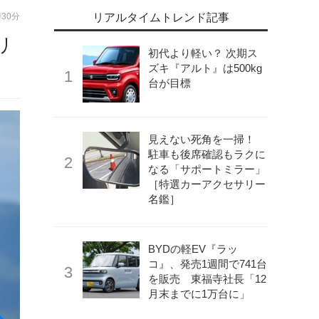
時30分
リアルタイムトレンド記事
リ
初代より軽い？ 次期ス
ズキ『アルト』は500kg
台が目標
見えない死角を一掃！
駐車も後席確認もラクに
なる「サポートミラー」
［特選カーアクセサリー
名鑑］
BYDの軽EV『ラッ
コ』、発売1週間で741台
を販売 東福寺社長「12
月末までに1万台に」