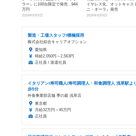
ラー』に100台限定で発売...944
イヤレス化、オットキャス
万円
ニ・オーラ』発売
2026年8月5日
2026年8月6日
製造・工場スタッフ/積極採用
株式会社綜合キャリアオプション
愛知県
時給2,050円～2,563円
正社員 / 派遣社員
イタリアン/寿司職人/寿司調理人・和食調理人 浅草駅よ
歩5分
外食事業部店舗 季の庭 浅草店
東京都
月給32万円～45万円
正社員