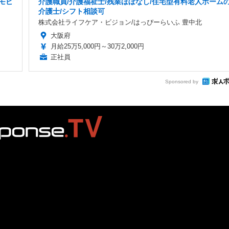
モビ
介護職員/介護福祉士/残業ほぼなし/住宅型有料老人ホーム
介護士/シフト相談可
株式会社ライフケア・ビジョン/はっぴーらいふ 豊中北
大阪府
月給25万5,000円～30万2,000円
正社員
Sponsored by