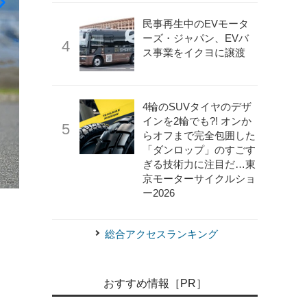
民事再生中のEVモータ
ーズ・ジャパン、EVバ
ス事業をイクヨに譲渡
4輪のSUVタイヤのデザ
インを2輪でも?! オンか
らオフまで完全包囲した
「ダンロップ」のすごす
ぎる技術力に注目だ…東
京モーターサイクルショ
ー2026
《写真撮影 中野英幸》
【プリウス vs シビック vs M
総合アクセスランキング
おすすめ情報［PR］