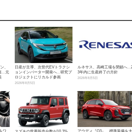
パン、
日産が主導、次世代EVトラクシ
ルネサス、高崎工場を閉鎖へ...2
..元
ョンインバーター開発へ...研究プ
3年内に生産終了の方針
長
ロジェクトにリカルド参画
2026年8月5日
2026年8月5日
oをワ
アウディ『Q3』、標準装備を
スズキの世界販売台数が10.3%