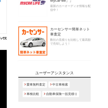
Mycar-life」」
の
最新のカーオーディオ情報を配
信中！
カーセンサー簡単ネット
車査定
数社の見積りを比較して最高額
で売却しよう！
ユーザーアシスタンス
愛車無料査定
中古車検索
車検比較
自動車保険一括見積り