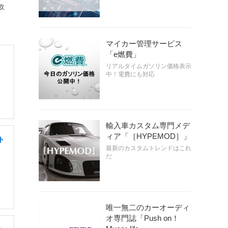
欧
マイカー管理サービス
「e燃費」
リアルタイムガソリン価格表示
中！電費にも対応
輸入車カスタム専門メデ
ィア「［HYPEMOD］」
ト
最新のカスタムトレンドはこれ
だ
唯一無二のカーオーディ
オ専門誌「Push on！