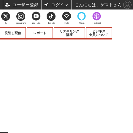
ユーザー登録
ログイン
こんにちは、ゲストさん
X
Instagram
YouTube
TikTok
RSS
Alexa
Podcast
リスキリング
ビジネス
見逃し配信
レポート
講座
会員について