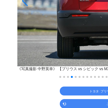
位置とは
《写真撮影 中野英幸》
【プリウス vs シビック v
トヨタ プリ