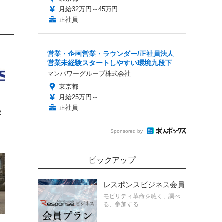
月給32万円～45万円
正社員
営業・企画営業・ラウンダー/正社員法人
営業未経験スタートしやすい環境九段下
マンパワーグループ株式会社
東京都
月給25万円～
正社員
‐
Sponsored by
ピックアップ
レスポンスビジネス会員
モビリティ革命を聴く、調べ
る、参加する
大