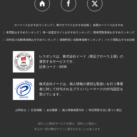
カーリースおすすめランキング
車のサブスクおすすめ比較
短期カーリースおすすめ
車買取おすすめランキング
車一括査定サイトおすすめランキング
廃車買取業者おすすめランキング
20代向け自動車保険おすすめランキング
保険料安い自動車保険ランキング
バイク買取おすすめ比較
レスポンスは、株式会社イード（東証グロース上場）の
運営するサービスです。
証券コード：6038
株式会社イードは、個人情報の適切な取扱いを行う事業
者に対して付与されるプライバシーマークの付与認定を
受けています。
お問合せ
広告掲載
会社概要
個人情報保護方針
特定商取引法に基づく表記
紹介した商品/サービスを購入、契約した場合に、
売上の一部が弊社サイトに還元されることがあります。