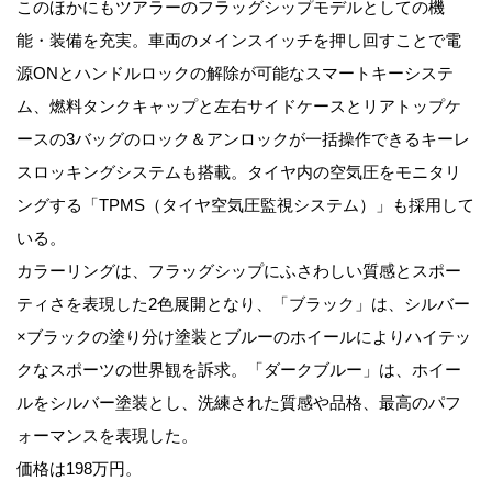
このほかにもツアラーのフラッグシップモデルとしての機
能・装備を充実。車両のメインスイッチを押し回すことで電
源ONとハンドルロックの解除が可能なスマートキーシステ
ム、燃料タンクキャップと左右サイドケースとリアトップケ
ースの3バッグのロック＆アンロックが一括操作できるキーレ
スロッキングシステムも搭載。タイヤ内の空気圧をモニタリ
ングする「TPMS（タイヤ空気圧監視システム）」も採用して
いる。
カラーリングは、フラッグシップにふさわしい質感とスポー
ティさを表現した2色展開となり、「ブラック」は、シルバー
×ブラックの塗り分け塗装とブルーのホイールによりハイテッ
クなスポーツの世界観を訴求。「ダークブルー」は、ホイー
ルをシルバー塗装とし、洗練された質感や品格、最高のパフ
ォーマンスを表現した。
価格は198万円。