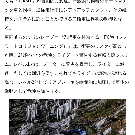
ても「Y-AMT」が自動的に変速。一般的な四輪のオートマチ
ック車と同様、追従走行中にシフトアップとダウン、その維
持をシステムに託すことができる二輪車世界初の制御とな
る。
車両前方のミリ波レーダーで先行車を検知する「FCW（フォ
ワードコリジョンワーニング）」は、衝突のリスクが高まっ
た際、2段階でその危険をライダーへ警告する運転支援システ
ム。レベル1では、メーターに警告を表示し、ライダーに減
速、もしくは回避を促す。それでもライダーの認知が遅れる
場合、レベル2としてリアブレーキを瞬間的に加圧して車体の
挙動として危険を知らせる。