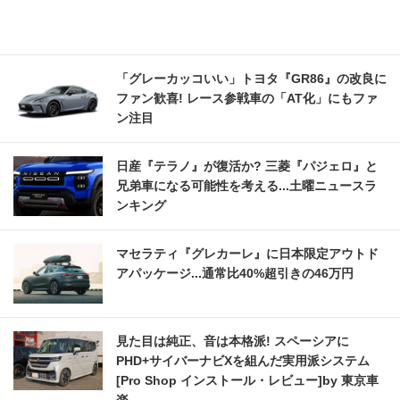
「グレーカッコいい」トヨタ『GR86』の改良に
ファン歓喜! レース参戦車の「AT化」にもファ
ン注目
日産『テラノ』が復活か? 三菱『パジェロ』と
兄弟車になる可能性を考える...土曜ニュースラ
ンキング
マセラティ『グレカーレ』に日本限定アウトド
アパッケージ...通常比40%超引きの46万円
見た目は純正、音は本格派! スペーシアに
PHD+サイバーナビXを組んだ実用派システム
[Pro Shop インストール・レビュー]by 東京車
楽