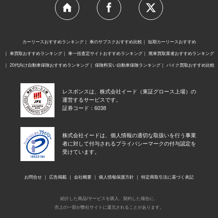
カーリースおすすめランキング
車のサブスクおすすめ比較
短期カーリースおすすめ
車買取おすすめランキング
車一括査定サイトおすすめランキング
廃車買取業者おすすめランキング
20代向け自動車保険おすすめランキング
保険料安い自動車保険ランキング
バイク買取おすすめ比較
レスポンスは、株式会社イード（東証グロース上場）の
運営するサービスです。
証券コード：6038
株式会社イードは、個人情報の適切な取扱いを行う事業
者に対して付与されるプライバシーマークの付与認定を
受けています。
お問合せ
広告掲載
会社概要
個人情報保護方針
特定商取引法に基づく表記
紹介した商品/サービスを購入、契約した場合に、
売上の一部が弊社サイトに還元されることがあります。