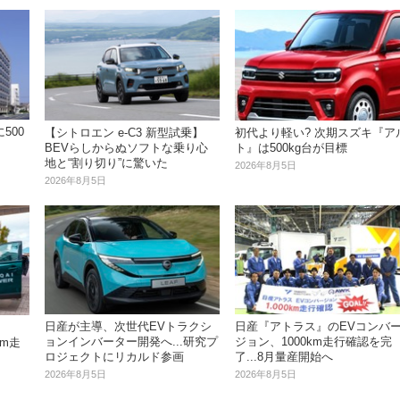
500
【シトロエン e-C3 新型試乗】
初代より軽い? 次期スズキ『ア
BEVらしからぬソフトな乗り心
ト』は500kg台が目標
地と“割り切り”に驚いた
2026年8月5日
2026年8月5日
日産が主導、次世代EVトラクシ
日産『アトラス』のEVコンバ
ョンインバーター開発へ...研究プ
ジョン、1000km走行確認を完
km走
ロジェクトにリカルド参画
了...8月量産開始へ
2026年8月5日
2026年8月5日