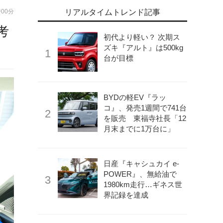
時00分
リアルタイムトレンド記事
考
初代より軽い？ 次期ス
ズキ『アルト』は500kg
台が目標
BYDの軽EV『ラッ
コ』、発売1週間で741台
を販売 東福寺社長「12
月末までに1万台に」
日産『キャシュカイ e-
POWER』、無給油で
1980km走行…ギネス世
界記録を達成