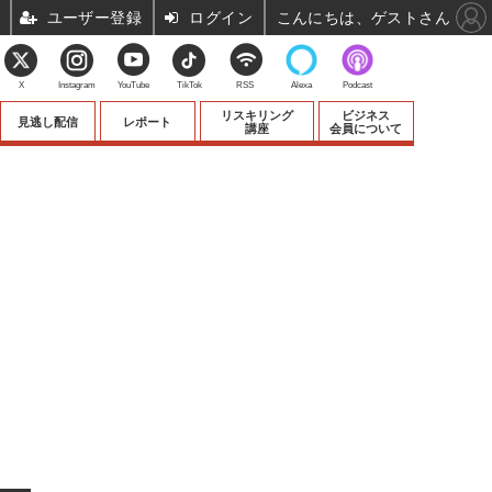
ユーザー登録
ログイン
こんにちは、ゲストさん
X
Instagram
YouTube
TikTok
RSS
Alexa
Podcast
リスキリング
ビジネス
見逃し配信
レポート
講座
会員について