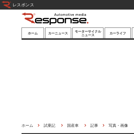
レスポンス
モーターサイクル
ホーム
カーニュース
カーライフ
ニュース
ニューモデル
ニューモデル
カスタマイズ
試乗記
試乗記
カーグッズ
道路交通/社会
カーオーディオ
鉄道
モータースポー
ツ/エンタメ
船舶
航空
宇宙
ホーム
試乗記
国産車
記事
写真・画像