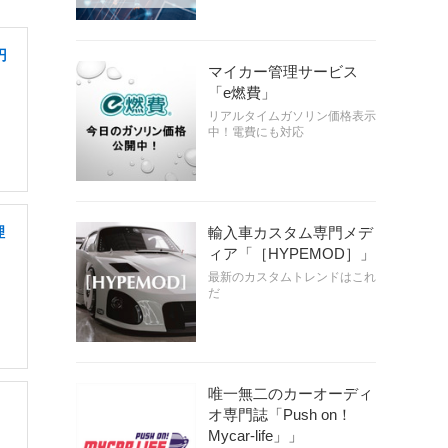
円
マイカー管理サービス
「e燃費」
リアルタイムガソリン価格表示
中！電費にも対応
理
輸入車カスタム専門メデ
ィア「［HYPEMOD］」
最新のカスタムトレンドはこれ
だ
唯一無二のカーオーディ
オ専門誌「Push on！
Mycar-life」」