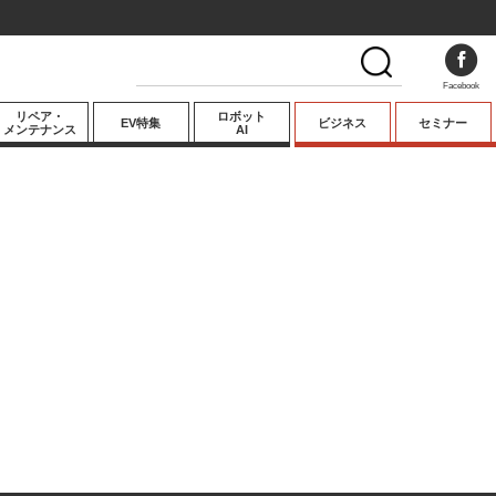
Facebook
リペア・
ロボット
EV特集
ビジネス
セミナー
メンテナンス
AI
プレミアム
業界動向
テクノロジー
キーパーソンイ
ンタビュー