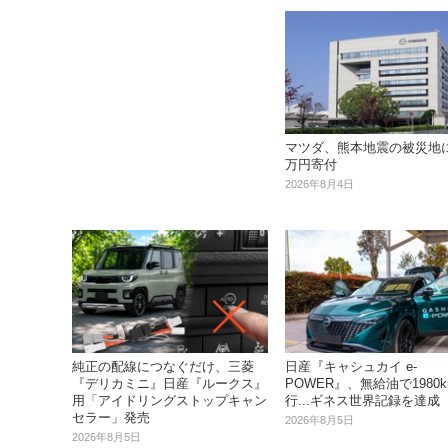
マツダ、熊本地震の被災地に
万円寄付
2026年8月4日
純正の配線につなぐだけ、三菱
日産『キャシュカイ e-
『デリカミニ』日産『ルークス』
POWER』、無給油で1980
用「アイドリングストップキャン
行...ギネス世界記録を達成
セラー」発売
2026年8月5日
2026年8月5日