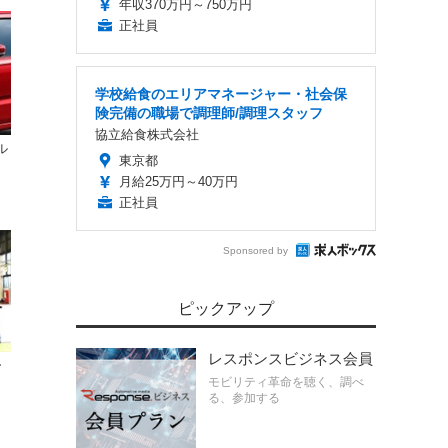
年収370万円～750万円
正社員
学校給食のエリアマネージャー・社会保
険完備の職場で調理師/調理スタッフ
協立給食株式会社
ル
東京都
月給25万円～40万円
正社員
Sponsored by
ピックアップ
レスポンスビジネス会員
ー
モビリティ革命を聴く、調べ
る、参加する