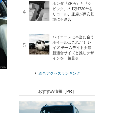
ホンダ『ZR-V』と『シ
ビック』の1万4730台を
リコール、座席が保安基
準に不適合
ハイエースに本当に合う
ホイールはこれだ！ レ
イズ チームデイトナ最
新適合サイズと推しデザ
インを一気見せ
《写真撮影 中村孝仁》
マツダ CX-80 XDハイブリッド
総合アクセスランキング
おすすめ情報［PR］