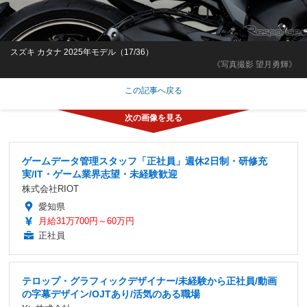
スズキ カタナ 2025年モデル（17/36）
《写真撮影 望月勇輝》
この記事へ戻る
ゲームデータ管理スタッフ「正社員」週休2日制・研修充
実/IT・ゲーム業界志望・未経験歓迎
株式会社RIOT
愛知県
月給31万700円～60万円
正社員
テロップ・グラフィックデザイナー/未経験から正社員/動画
の字幕デザイン/OJTあり/活気のある職場