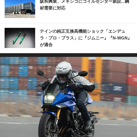
阪和興業、メキシコにコイルセンター新設...鋼
材需要に対応
テインの純正互換高機能ショック「エンデュ
ラ・プロ・プラス」に『ジムニー』『N-WGN』
が適合