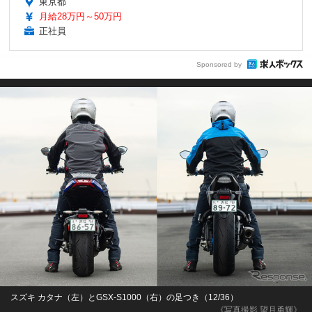
東京都
月給28万円～50万円
正社員
Sponsored by
スズキ カタナ（左）とGSX-S1000（右）の足つき（12/36）
《写真撮影 望月勇輝》