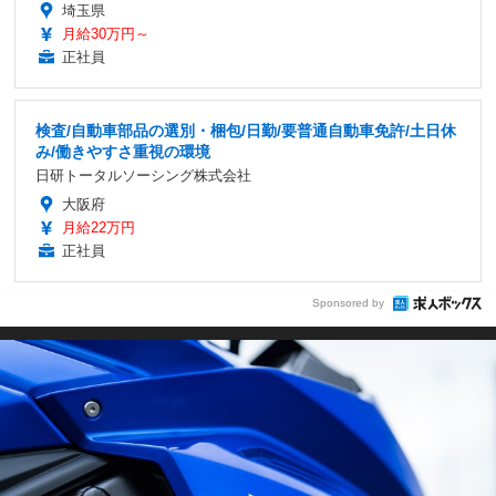
埼玉県
月給30万円～
正社員
検査/自動車部品の選別・梱包/日勤/要普通自動車免許/土日休
み/働きやすさ重視の環境
日研トータルソーシング株式会社
大阪府
月給22万円
正社員
Sponsored by