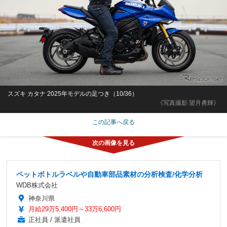
スズキ カタナ 2025年モデルの足つき（10/36）
《写真撮影 望月勇輝》
この記事へ戻る
ペットボトルラベルや自動車部品素材の分析検査/化学分析
WDB株式会社
神奈川県
月給29万5,400円～33万6,600円
正社員 / 派遣社員