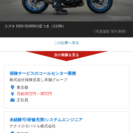
スズキ GSX-S1000の足つき（11/36）
《写真撮影 望月勇輝》
この記事へ戻る
保険サービスのコールセンター業務
株式会社保険見直し本舗グループ
東京都
月給26万円～38万円
正社員
未経験可/研修充実/システムエンジニア
ナナイロモバイル株式会社