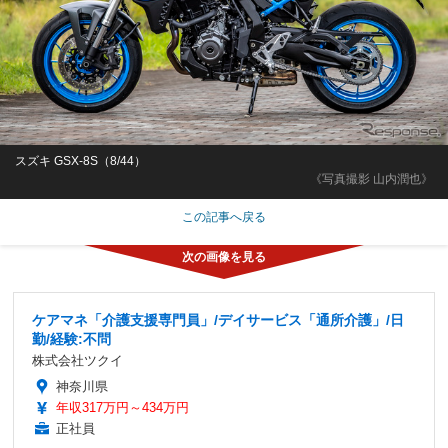
スズキ GSX-8S（8/44）
《写真撮影 山内潤也》
この記事へ戻る
ケアマネ「介護支援専門員」/デイサービス「通所介護」/日
勤/経験:不問
株式会社ツクイ
神奈川県
年収317万円～434万円
正社員