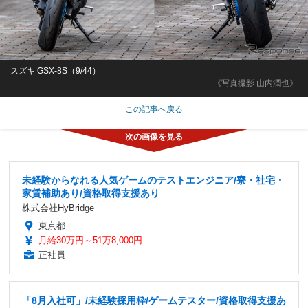
スズキ GSX-8S（9/44）
《写真撮影 山内潤也》
この記事へ戻る
未経験からなれる人気ゲームのテストエンジニア/寮・社宅・
家賃補助あり/資格取得支援あり
株式会社HyBridge
東京都
月給30万円～51万8,000円
正社員
「8月入社可」/未経験採用枠/ゲームテスター/資格取得支援あ