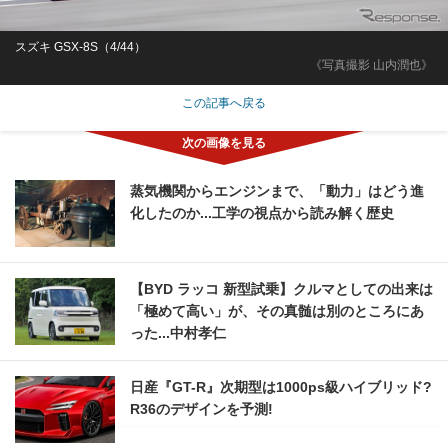
スズキ GSX-8S（4/44）
《写真撮影 山内潤也》
この記事へ戻る
蒸気機関からエンジンまで、「動力」はどう進
化したのか...工学の視点から読み解く歴史
【BYD ラッコ 新型試乗】クルマとしての出来は
「極めて高い」が、その真髄は別のところにあ
った...中村孝仁
日産『GT-R』次期型は1000ps級ハイブリッド?
R36のデザインを予測!