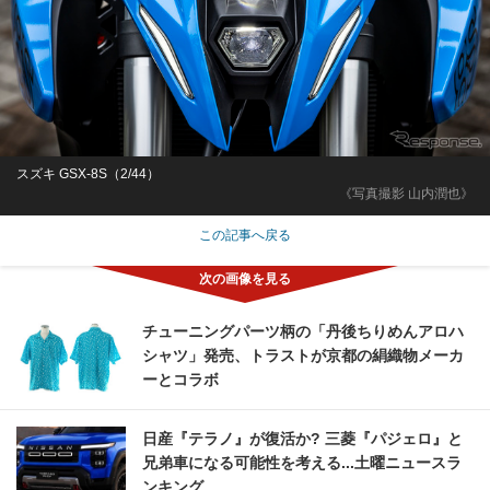
スズキ GSX-8S（2/44）
《写真撮影 山内潤也》
この記事へ戻る
チューニングパーツ柄の「丹後ちりめんアロハ
シャツ」発売、トラストが京都の絹織物メーカ
ーとコラボ
日産『テラノ』が復活か? 三菱『パジェロ』と
兄弟車になる可能性を考える...土曜ニュースラ
ンキング