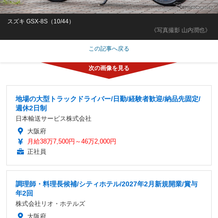
スズキ GSX-8S（10/44）
《写真撮影 山内潤也》
この記事へ戻る
地場の大型トラックドライバー/日勤/経験者歓迎/納品先固定/
週休2日制
日本輸送サービス株式会社
大阪府
月給38万7,500円～46万2,000円
正社員
調理師・料理長候補/シティホテル/2027年2月新規開業/賞与
年2回
株式会社リオ・ホテルズ
大阪府