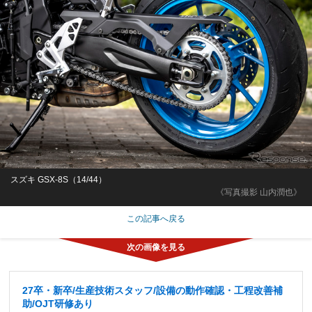
スズキ GSX-8S（14/44）
《写真撮影 山内潤也》
この記事へ戻る
27卒・新卒/生産技術スタッフ/設備の動作確認・工程改善補
助/OJT研修あり