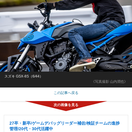
スズキ GSX-8S（6/44）
《写真撮影 山内潤也》
この記事へ戻る
27卒・新卒/ゲームデバッグリーダー補佐/検証チームの進捗
管理/20代・30代活躍中