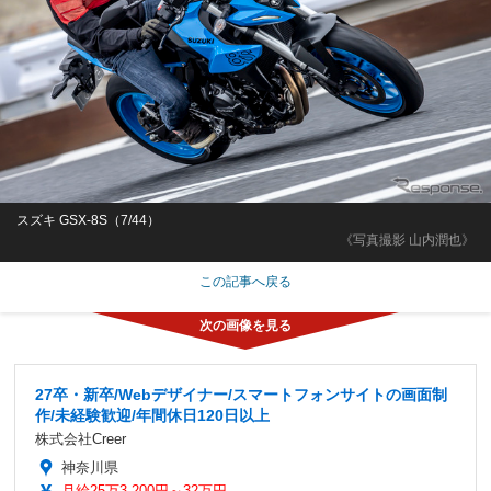
スズキ GSX-8S（7/44）
《写真撮影 山内潤也》
この記事へ戻る
27卒・新卒/Webデザイナー/スマートフォンサイトの画面制
作/未経験歓迎/年間休日120日以上
株式会社Creer
神奈川県
月給25万3,200円～32万円