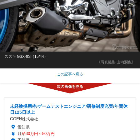
スズキ GSX-8S（15/44）
《写真撮影 山内潤也》
この記事へ戻る
未経験採用枠/ゲームテストエンジニア/研修制度充実/年間休
日125日以上
GOEN株式会社
愛知県
月給30万円～50万円