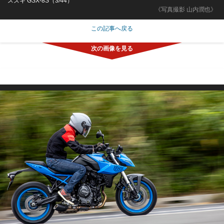
スズキ GSX-8S（3/44）
《写真撮影 山内潤也》
この記事へ戻る