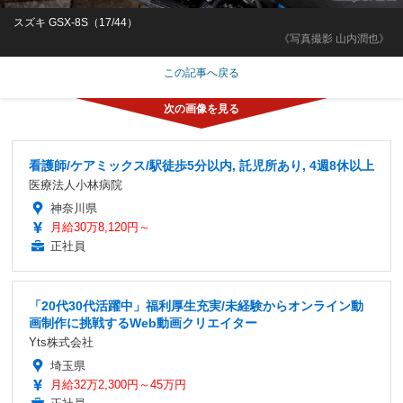
スズキ GSX-8S（17/44）
《写真撮影 山内潤也》
この記事へ戻る
看護師/ケアミックス/駅徒歩5分以内, 託児所あり, 4週8休以上
医療法人小林病院
神奈川県
月給30万8,120円～
正社員
「20代30代活躍中」福利厚生充実/未経験からオンライン動
画制作に挑戦するWeb動画クリエイター
Yts株式会社
埼玉県
月給32万2,300円～45万円