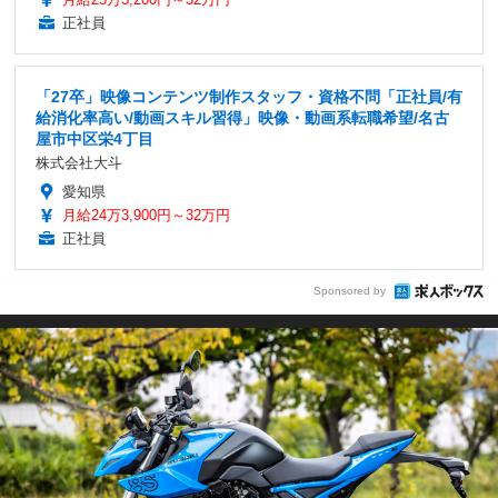
正社員
「27卒」映像コンテンツ制作スタッフ・資格不問「正社員/有
給消化率高い/動画スキル習得」映像・動画系転職希望/名古
屋市中区栄4丁目
株式会社大斗
愛知県
月給24万3,900円～32万円
正社員
Sponsored by