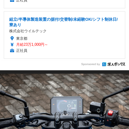
正社員
組立/半導体製造装置の据付/交替制/未経験OK/シフト制休日/
寮あり
株式会社ウイルテック
東京都
月給23万1,000円～
正社員
Sponsored by