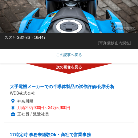
スズキ GSX-8S（16/44）
《写真撮影 山内潤也》
この記事へ戻る
大手電機メーカーでの半導体製品の試作評価/化学分析
WDB株式会社
神奈川県
月給29万900円～34万5,900円
正社員 / 派遣社員
17時定時 事務未経験Ok・商社で営業事務