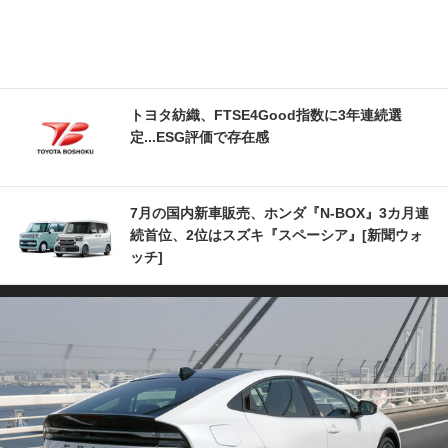
トヨタ紡織、FTSE4Good指数に3年連続選
定...ESG評価で存在感
7月の国内新車販売、ホンダ『N-BOX』3カ月連
続首位、2位はスズキ『スペーシア』[新聞ウォ
ッチ]