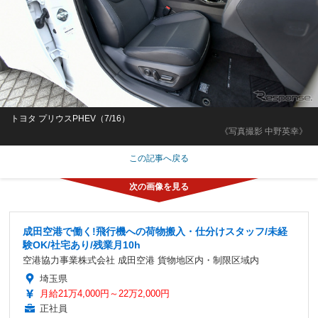
トヨタ プリウスPHEV（7/16）
《写真撮影 中野英幸》
この記事へ戻る
成田空港で働く!飛行機への荷物搬入・仕分けスタッフ/未経
験OK/社宅あり/残業月10h
空港協力事業株式会社 成田空港 貨物地区内・制限区域内
埼玉県
月給21万4,000円～22万2,000円
正社員