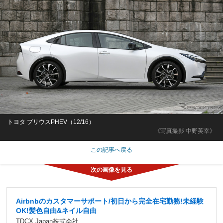
トヨタ プリウスPHEV（12/16）
《写真撮影 中野英幸》
この記事へ戻る
Airbnbのカスタマーサポート/初日から完全在宅勤務!未経験
OK!髪色自由&ネイル自由
TDCX Japan株式会社