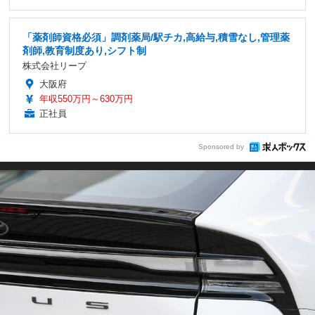
「薬剤師資格必須」調剤薬局/駅チカ,高給与,積雪なし,管理薬
剤師,教育制度あり,シフト制
株式会社リープ
大阪府
年収550万円～630万円
正社員
Sponsored by