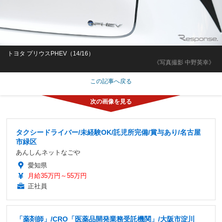
トヨタ プリウスPHEV（14/16）
《写真撮影 中野英幸》
この記事へ戻る
タクシードライバー/未経験OK/託児所完備/賞与あり/名古屋
市緑区
あんしんネットなごや
愛知県
月給35万円～55万円
正社員
「薬剤師」/CRO「医薬品開発業務受託機関」/大阪市淀川