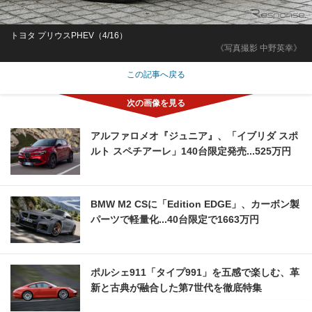
トヨタ プリウスPHEV（4/16）
《写真撮影 中野英幸》
この記事へ戻る
アルファロメオ『ジュニア』、「イブリダ スポ
ルト スペチアーレ」140台限定発売...525万円
BMW M2 CSに「Edition EDGE」、カーボン製
パーツで軽量化...40台限定で1663万円
ポルシェ911「タイプ991」を五感で楽しむ、革
新と古典が融合した第7世代を徹底特集