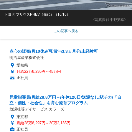
トヨタ プリウスPHEV（先代）（16/16）
《写真撮影 中野英幸》
この記事へ戻る
点心の販売/月10休み可/賞与3.3ヵ月分/未経験可
明治屋産業株式会社
愛知県
月給22万8,295円～45万円
正社員
児童指導員/月給28.8万円～/年休120日/送迎なし/駅チカ/「自
立・個性・社会性」を育む療育プログラム
放課後等デイサービス カラーズ
東京都
月給28万8,297円～30万2,135円
正社員