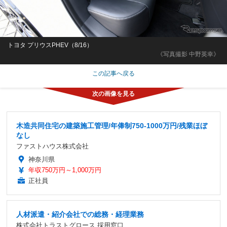
トヨタ プリウスPHEV（8/16）
《写真撮影 中野英幸》
この記事へ戻る
木造共同住宅の建築施工管理/年俸制750-1000万円/残業ほぼ
なし
ファストハウス株式会社
神奈川県
年収750万円～1,000万円
正社員
人材派遣・紹介会社での総務・経理業務
株式会社トラストグロース 採用窓口