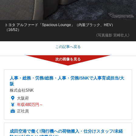
トヨタ アルファード「Spacious Lounge」（内装ブラック、HEV）
（16/52）
《写真撮影 宮崎壮人》
この記事へ戻る
人事・総務・労務/総務・人事・労務/SNKで人事育成担当/大
阪
株式会社SNK
大阪府
年収480万円～
正社員
成田空港で働く!飛行機への荷物搬入・仕分けスタッフ/未経