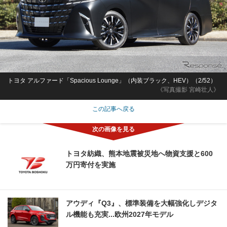
トヨタ アルファード「Spacious Lounge」（内装ブラック、HEV）（2/52）
《写真撮影 宮崎壮人》
この記事へ戻る
トヨタ紡織、熊本地震被災地へ物資支援と600
万円寄付を実施
アウディ『Q3』、標準装備を大幅強化しデジタ
ル機能も充実...欧州2027年モデル