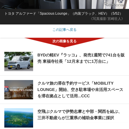
トヨタ アルファード「Spacious Lounge」（内装ブラック、HEV）（5/52）
《写真撮影 宮崎壮人》
この記事へ戻る
BYDの軽EV『ラッコ』、発売1週間で741台を販
売 東福寺社長「12月末までに1万台に」
クルマ旅の滞在予約サービス「MOBILITY
LOUNGE」開始、空き駐車場や未活用スペース
を滞在拠点として活用...CCC
空飛ぶクルマで伊勢志摩と中部・関西を結ぶ、
三井不動産らが三重県の補助金事業に採択