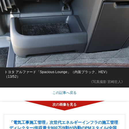
トヨタ アルファード「Spacious Lounge」（内装ブラック、HEV）
（13/52）
《写真撮影 宮崎壮人》
この記事へ戻る
「電気工事施工管理」次世代エネルギーインフラの施工管理
ディレクター/年収最大900万/9割が内勤のPMスタイル/全国