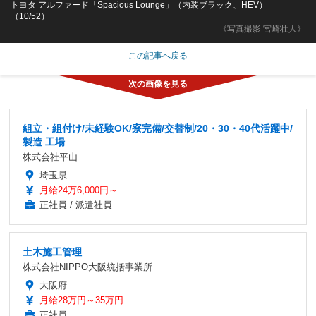
トヨタ アルファード「Spacious Lounge」（内装ブラック、HEV）
（10/52）
《写真撮影 宮崎壮人》
この記事へ戻る
組立・組付け/未経験OK/寮完備/交替制/20・30・40代活躍中/
製造 工場
株式会社平山
埼玉県
月給24万6,000円～
正社員 / 派遣社員
土木施工管理
株式会社NIPPO大阪統括事業所
大阪府
月給28万円～35万円
正社員