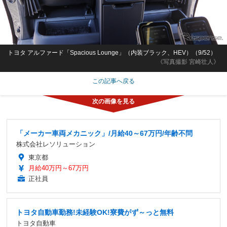
トヨタ アルファード「Spacious Lounge」（内装ブラック、HEV）（9/52）
《写真撮影 宮崎壮人》
この記事へ戻る
「メーカー車両メカニック」/月給40～67万円/年齢不問
株式会社レソリューション
東京都
月給40万円～67万円
正社員
トヨタ自動車勤務!未経験OK!寮費がず～っと無料
トヨタ自動車