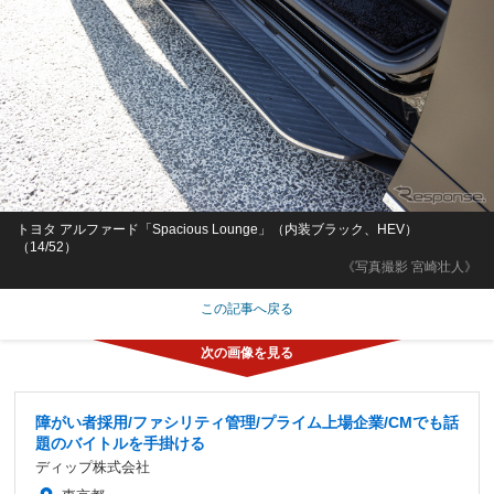
トヨタ アルファード「Spacious Lounge」（内装ブラック、HEV）
（14/52）
《写真撮影 宮崎壮人》
この記事へ戻る
障がい者採用/ファシリティ管理/プライム上場企業/CMでも話
題のバイトルを手掛ける
ディップ株式会社