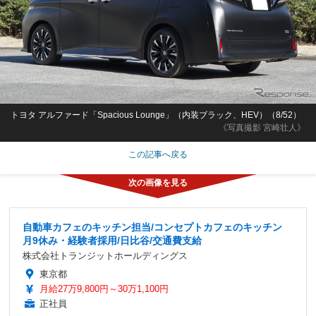
トヨタ アルファード「Spacious Lounge」（内装ブラック、HEV）（8/52）
《写真撮影 宮崎壮人》
この記事へ戻る
自動車カフェのキッチン担当/コンセプトカフェのキッチン
月9休み・経験者採用/日比谷/交通費支給
株式会社トランジットホールディングス
東京都
月給27万9,800円～30万1,100円
正社員