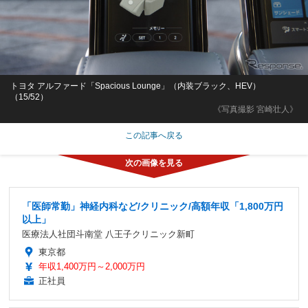
トヨタ アルファード「Spacious Lounge」（内装ブラック、HEV）
（15/52）
《写真撮影 宮崎壮人》
この記事へ戻る
「医師常勤」神経内科など/クリニック/高額年収「1,800万円
以上」
医療法人社団斗南堂 八王子クリニック新町
東京都
年収1,400万円～2,000万円
正社員