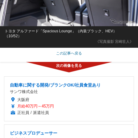
トヨタ アルファード「Spacious Lounge」（内装ブラック、HEV）
（10/52）
《写真撮影 宮崎壮人》
この記事へ戻る
自動車に関する開発/ブランクOK/社員食堂あり
サンワ株式会社
大阪府
月給40万円～45万円
正社員 / 派遣社員
ビジネスプロデューサー