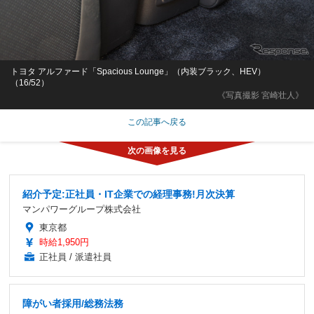
トヨタ アルファード「Spacious Lounge」（内装ブラック、HEV）
（16/52）
《写真撮影 宮崎壮人》
この記事へ戻る
紹介予定:正社員・IT企業での経理事務!月次決算
マンパワーグループ株式会社
東京都
時給1,950円
正社員 / 派遣社員
障がい者採用/総務法務