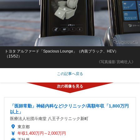
トヨタ アルファード「Spacious Lounge」（内装ブラック、HEV）
（15/52）
《写真撮影 宮崎壮人》
この記事へ戻る
「医師常勤」神経内科など/クリニック/高額年収「1,800万円
以上」
医療法人社団斗南堂 八王子クリニック新町
東京都
年収1,400万円～2,000万円
正社員