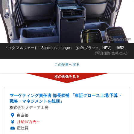
トヨタ アルファード「Spacious Lounge」（内装ブラック、HEV）（9/52）
《写真撮影 宮崎壮人》
この記事へ戻る
マーケティング責任者 部長候補 「東証グロース上場/予算・
戦略・マネジメントを統括」
株式会社メディア工房
東京都
月給67万円～
正社員