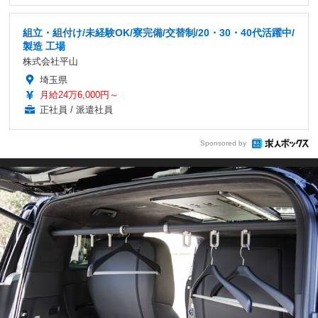
組立・組付け/未経験OK/寮完備/交替制/20・30・40代活躍中/
製造 工場
株式会社平山
埼玉県
月給24万6,000円～
正社員 / 派遣社員
Sponsored by