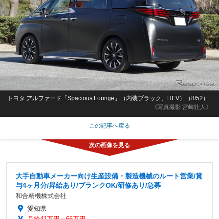
トヨタ アルファード「Spacious Lounge」（内装ブラック、HEV）（8/52）
《写真撮影 宮崎壮人》
この記事へ戻る
大手自動車メーカー向け生産設備・製造機械のルート営業/賞
与4ヶ月分/昇給あり/ブランクOK/研修あり/急募
和合精機株式会社
愛知県
月給41万円～66万円