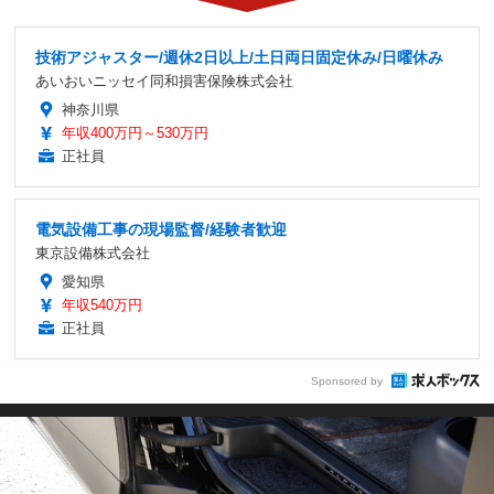
技術アジャスター/週休2日以上/土日両日固定休み/日曜休み
あいおいニッセイ同和損害保険株式会社
神奈川県
年収400万円～530万円
正社員
電気設備工事の現場監督/経験者歓迎
東京設備株式会社
愛知県
年収540万円
正社員
Sponsored by