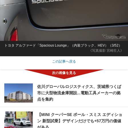
トヨタ アルファード「Spacious Lounge」（内装ブラック、HEV）（3/52）
《写真撮影 宮崎壮人》
この記事へ戻る
佐川グローバルロジスティクス、茨城県つくば
市に大型物流倉庫開設...電動工具メーカーの拠
点を集約
【MINI クーパーSE ポール・スミス エディショ
ン 新型試乗】デザインだけでも+57万円の価値
がある