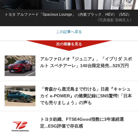
トヨタ アルファード「Spacious Lounge」（内装ブラック、HEV）（5/52）
《写真撮影 宮崎壮人》
この記事へ戻る
アルファロメオ『ジュニア』、「イブリダ スポ
ルト スペチアーレ」140台限定発売...525万円
「青森から鹿児島まで行ける」日産『キャシュ
カイ e-POWER』の燃費記録にSNS驚愕!「日本
でも売りましょう」の声も
トヨタ紡織、FTSE4Good指数に3年連続選
定...ESG評価で存在感