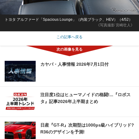
トヨタ アルファード「Spacious Lounge」（内装ブラック、HEV）（4/52）
《写真撮影 宮崎壮人》
この記事へ戻る
カヤバ・人事情報 2026年7月1日付
注目度1位はヒューマノイドの格闘!...『ロボス
タ』記事2026年上半期まとめ
日産『GT-R』次期型は1000ps級ハイブリッド?
R36のデザインを予測!