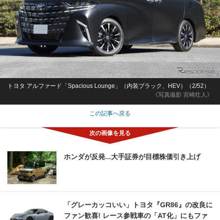
トヨタ アルファード「Spacious Lounge」（内装ブラック、HEV）（2/52）
《写真撮影 宮崎壮人》
この記事へ戻る
ホンダが反発...大手証券が目標株価引き上げ
「グレーカッコいい」トヨタ『GR86』の改良に
ファン歓喜! レース参戦車の「AT化」にもファ