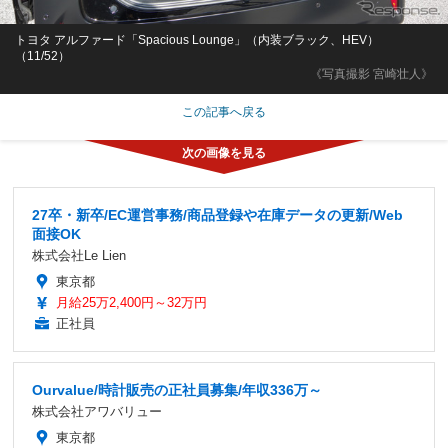
トヨタ アルファード「Spacious Lounge」（内装ブラック、HEV）
（11/52）
《写真撮影 宮崎壮人》
この記事へ戻る
27卒・新卒/EC運営事務/商品登録や在庫データの更新/Web
面接OK
株式会社Le Lien
東京都
月給25万2,400円～32万円
正社員
Ourvalue/時計販売の正社員募集/年収336万～
株式会社アワバリュー
東京都