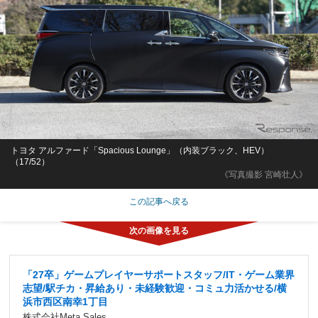
トヨタ アルファード「Spacious Lounge」（内装ブラック、HEV）
（17/52）
《写真撮影 宮崎壮人》
この記事へ戻る
「27卒」ゲームプレイヤーサポートスタッフ/IT・ゲーム業界
志望/駅チカ・昇給あり・未経験歓迎・コミュ力活かせる/横
浜市西区南幸1丁目
株式会社Meta Sales