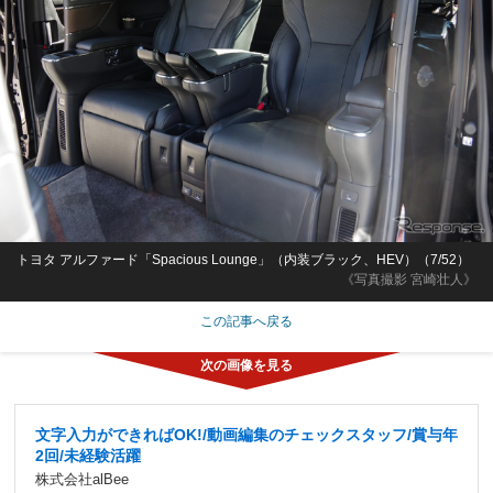
トヨタ アルファード「Spacious Lounge」（内装ブラック、HEV）（7/52）
《写真撮影 宮崎壮人》
この記事へ戻る
文字入力ができればOK!/動画編集のチェックスタッフ/賞与年
2回/未経験活躍
株式会社alBee