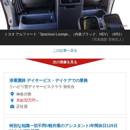
トヨタ アルファード「Spacious Lounge」（内装ブラック、HEV）（9/52）
《写真撮影 宮崎壮人》
この記事へ戻る
准看護師 デイサービス・デイケアでの業務
リハビリ型デイサービスクララ 弥生台
神奈川県
月給32万円～
正社員
特別な知識一切不問!/軽作業のアシスタント/年間休日125日