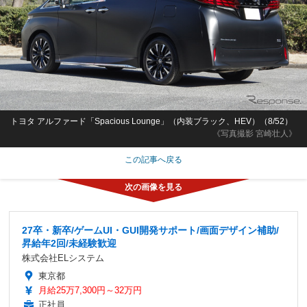
トヨタ アルファード「Spacious Lounge」（内装ブラック、HEV）（8/52）
《写真撮影 宮崎壮人》
この記事へ戻る
27卒・新卒/ゲームUI・GUI開発サポート/画面デザイン補助/
昇給年2回/未経験歓迎
株式会社ELシステム
東京都
月給25万7,300円～32万円
正社員