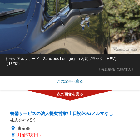
トヨタ アルファード「Spacious Lounge」（内装ブラック、HEV）
（18/52）
《写真撮影 宮崎壮人》
この記事へ戻る
警備サービスの法人提案営業/土日祝休み/ノルマなし
株式会社MSK
東京都
月給30万円～