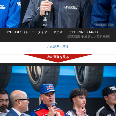
TOYO TIRES（トーヨータイヤ）…東京オートサロン2025（14/71）
《写真撮影 土屋勇人／望月勇輝》
この記事へ戻る