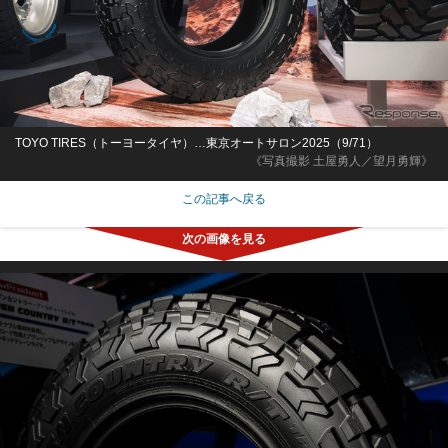
TOYO TIRES（トーヨータイヤ）…東京オートサロン2025（9/71）
《写真撮影 土屋勇人／望月勇輝》
この記事へ戻る