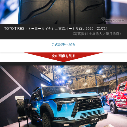
TOYO TIRES（トーヨータイヤ）…東京オートサロン2025（21/71）
《写真撮影 土屋勇人／望月勇輝》
この記事へ戻る