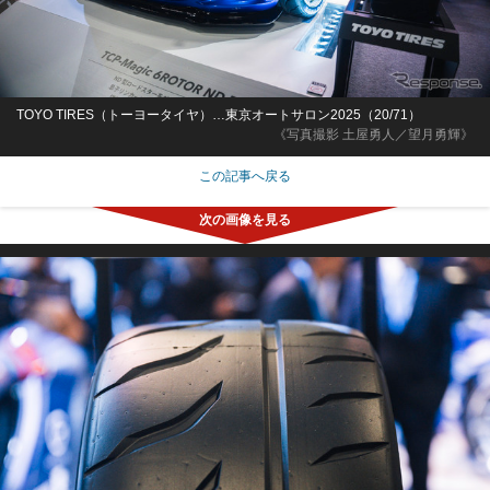
TOYO TIRES（トーヨータイヤ）…東京オートサロン2025（20/71）
《写真撮影 土屋勇人／望月勇輝》
この記事へ戻る