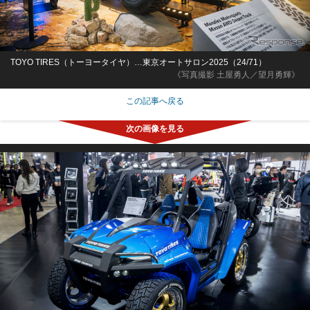
TOYO TIRES（トーヨータイヤ）…東京オートサロン2025（24/71）
《写真撮影 土屋勇人／望月勇輝》
この記事へ戻る