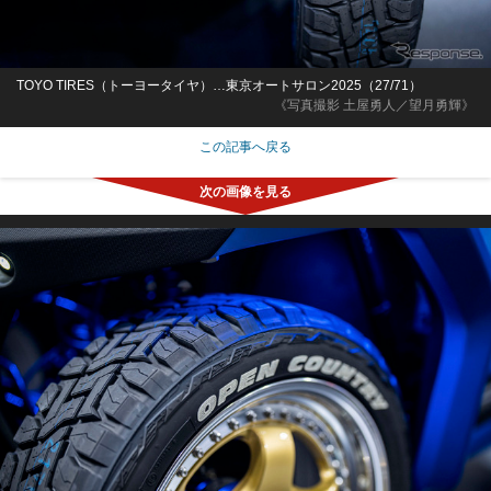
TOYO TIRES（トーヨータイヤ）…東京オートサロン2025（27/71）
《写真撮影 土屋勇人／望月勇輝》
この記事へ戻る