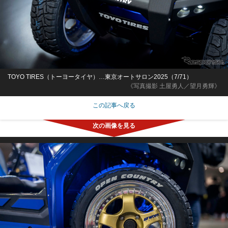
TOYO TIRES（トーヨータイヤ）…東京オートサロン2025（7/71）
《写真撮影 土屋勇人／望月勇輝》
この記事へ戻る