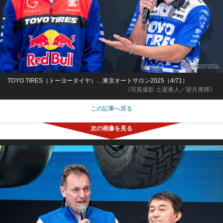
TOYO TIRES（トーヨータイヤ）…東京オートサロン2025（4/71）
《写真撮影 土屋勇人／望月勇輝》
この記事へ戻る