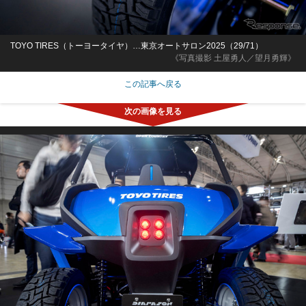
TOYO TIRES（トーヨータイヤ）…東京オートサロン2025（29/71）
《写真撮影 土屋勇人／望月勇輝》
この記事へ戻る