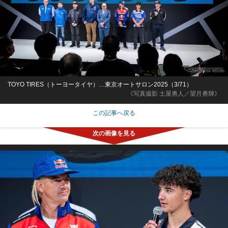
TOYO TIRES（トーヨータイヤ）…東京オートサロン2025（3/71）
《写真撮影 土屋勇人／望月勇輝》
この記事へ戻る