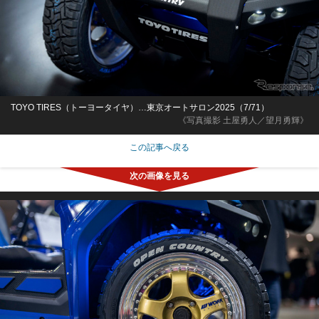
TOYO TIRES（トーヨータイヤ）…東京オートサロン2025（7/71）
《写真撮影 土屋勇人／望月勇輝》
この記事へ戻る