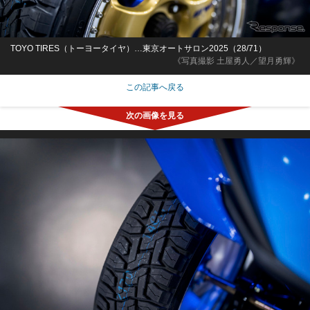
TOYO TIRES（トーヨータイヤ）…東京オートサロン2025（28/71）
《写真撮影 土屋勇人／望月勇輝》
この記事へ戻る