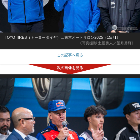
TOYO TIRES（トーヨータイヤ）…東京オートサロン2025（15/71）
《写真撮影 土屋勇人／望月勇輝》
この記事へ戻る