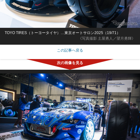
TOYO TIRES（トーヨータイヤ）…東京オートサロン2025（19/71）
《写真撮影 土屋勇人／望月勇輝》
この記事へ戻る