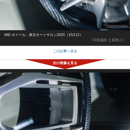
MID ホイール…東京オートサロン2025（15/112）
《写真撮影 土屋勇人》
この記事へ戻る