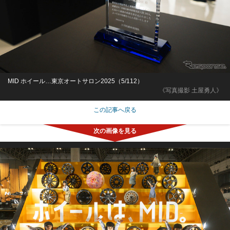
MID ホイール…東京オートサロン2025（5/112）
《写真撮影 土屋勇人》
この記事へ戻る