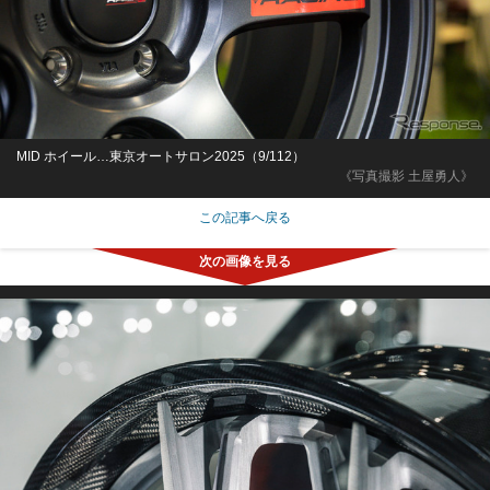
MID ホイール…東京オートサロン2025（9/112）
《写真撮影 土屋勇人》
この記事へ戻る