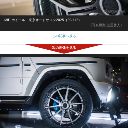
MID ホイール…東京オートサロン2025（29/112）
《写真撮影 土屋勇人》
この記事へ戻る