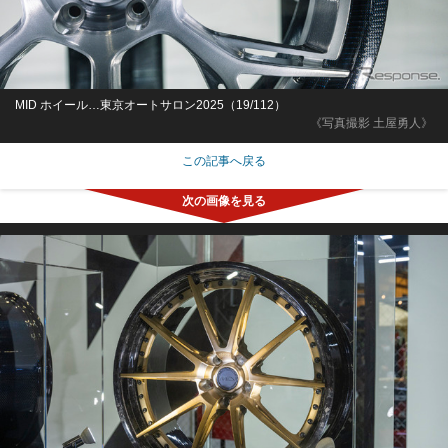
MID ホイール…東京オートサロン2025（19/112）
《写真撮影 土屋勇人》
この記事へ戻る