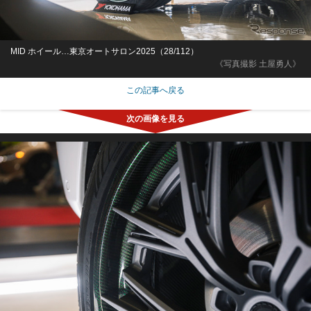
MID ホイール…東京オートサロン2025（28/112）
《写真撮影 土屋勇人》
この記事へ戻る