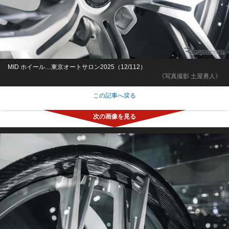
MID ホイール…東京オートサロン2025（12/112）
《写真撮影 土屋勇人》
この記事へ戻る