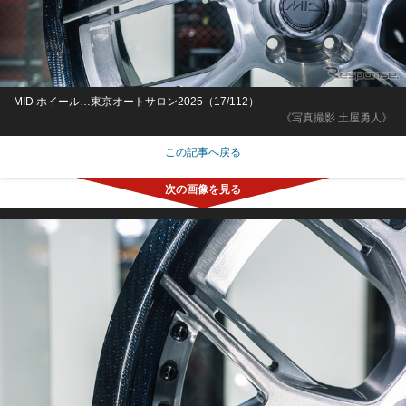
MID ホイール…東京オートサロン2025（17/112）
《写真撮影 土屋勇人》
この記事へ戻る