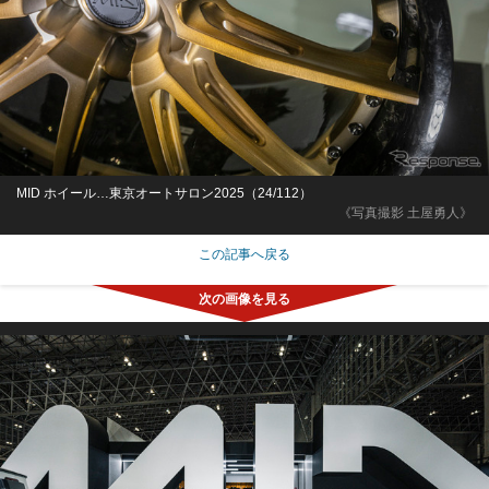
MID ホイール…東京オートサロン2025（24/112）
《写真撮影 土屋勇人》
この記事へ戻る