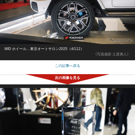
MID ホイール…東京オートサロン2025（4/112）
《写真撮影 土屋勇人》
この記事へ戻る