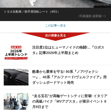
トヨタ自動車／助手席回転シート（4/51）
《写真撮影 諸星陽一》
この記事へ戻る
注目度1位はヒューマノイドの格闘!...『ロボス
タ』記事2026年上半期まとめ
酷暑から愛車を守る! 90系『ノア/ヴォクシ
ー』、40系『アルファード/ヴェルファイア』用
ダッシュボードマット発売
“走る宝石”が高輪ゲートシティに登場! イタリア
の高級バイク「MVアグスタ」が展示イベント 8
月9日まで