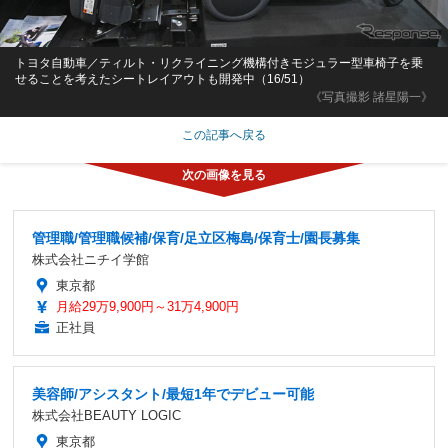
トヨタ自動車／ティルト・リクライニング機構付きモジュラー型車椅子を乗
せることを考えたシートレイアウトも開発中（16/51）
《写真撮影 諸星陽一》
この記事へ戻る
管理職/管理職候補/保育/足立区梅島/保育士/園長募集
株式会社ニチイ学館
東京都
月給29万9,900円～31万4,900円
正社員
美容師/アシスタント/最短1年でデビュー可能
株式会社BEAUTY LOGIC
東京都