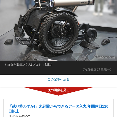
トヨタ自動車／JUUプロト（7/51）
《写真撮影 諸星陽一》
この記事へ戻る
「残り枠わずか!」未経験からできるデータ入力/年間休日120
日以上
株式会社RIOT