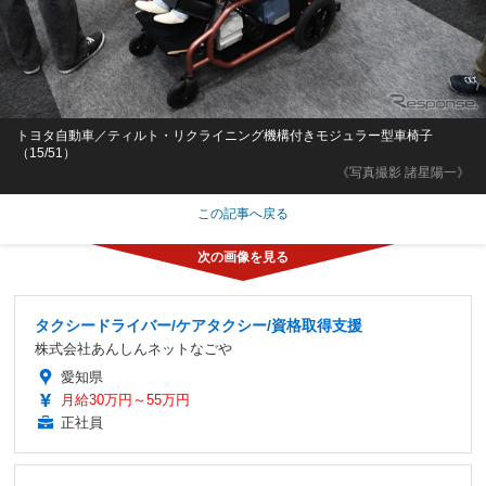
トヨタ自動車／ティルト・リクライニング機構付きモジュラー型車椅子
（15/51）
《写真撮影 諸星陽一》
この記事へ戻る
タクシードライバー/ケアタクシー/資格取得支援
株式会社あんしんネットなごや
愛知県
月給30万円～55万円
正社員