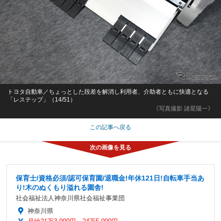
トヨタ自動車／ちょっとした段差を解消し利用者、介助者ともに快適となる
「レステップ」（14/51）
《写真撮影 諸星陽一》
この記事へ戻る
保育士/資格必須/認可保育園/退職金!年休121日!自転車手当あ
り!木のぬくもり溢れる園舎!
社会福祉法人神奈川県社会福祉事業団
神奈川県