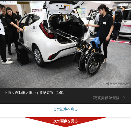
トヨタ自動車／車いす収納装置（1/51）
《写真撮影 諸星陽一》
この記事へ戻る