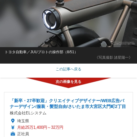
トヨタ自動車／JUUプロトの操作部（8/51）
《写真撮影 諸星陽一》
この記事へ戻る
「新卒・27卒歓迎」クリエイティブデザイナー/WEB広告バ
ナーデザイン/服装・髪型自由/さいたま市大宮区大門町2丁目
株式会社ELシステム
埼玉県
月給25万1,400円～32万円
正社員