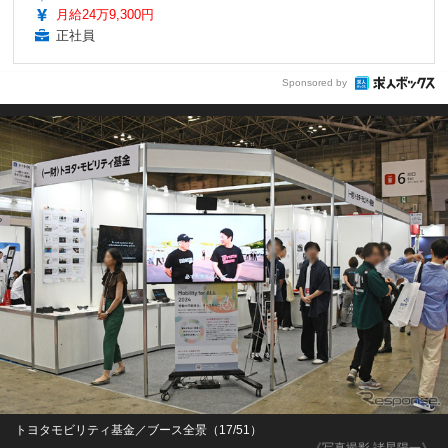
月給24万9,300円
正社員
Sponsored by
トヨタモビリティ基金／ブース全景（17/51）
《写真撮影 諸星陽一》