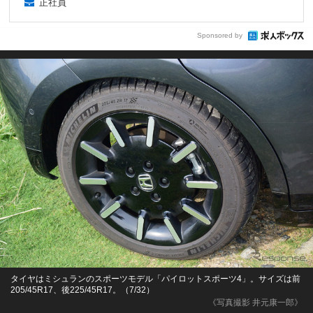
正社員
Sponsored by
タイヤはミシュランのスポーツモデル「パイロットスポーツ4」。サイズは前
205/45R17、後225/45R17。（7/32）
《写真撮影 井元康一郎》