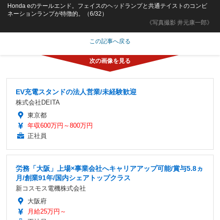
Honda eのテールエンド。フェイスのヘッドランプと共通テイストのコンビ
ネーションランプが特徴的。（6/32）
《写真撮影 井元康一郎》
この記事へ戻る
EV充電スタンドの法人営業/未経験歓迎
株式会社DEITA
東京都
年収600万円～800万円
正社員
労務「大阪」上場×事業会社へキャリアアップ可能/賞与5.8ヵ
月/創業91年/国内シェアトップクラス
新コスモス電機株式会社
大阪府
月給25万円～