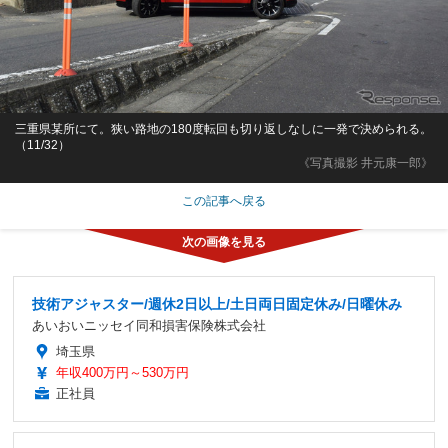
三重県某所にて。狭い路地の180度転回も切り返しなしに一発で決められる。
（11/32）
《写真撮影 井元康一郎》
この記事へ戻る
技術アジャスター/週休2日以上/土日両日固定休み/日曜休み
あいおいニッセイ同和損害保険株式会社
埼玉県
年収400万円～530万円
正社員