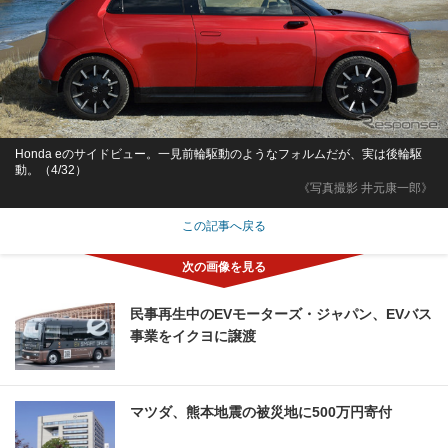
Honda eのサイドビュー。一見前輪駆動のようなフォルムだが、実は後輪駆
動。（4/32）
《写真撮影 井元康一郎》
この記事へ戻る
民事再生中のEVモーターズ・ジャパン、EVバス
事業をイクヨに譲渡
マツダ、熊本地震の被災地に500万円寄付