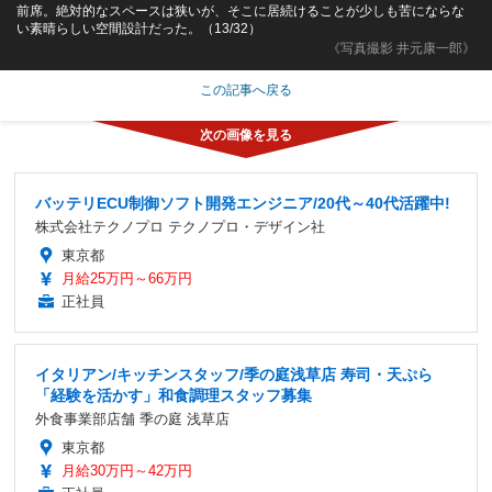
前席。絶対的なスペースは狭いが、そこに居続けることが少しも苦にならな
い素晴らしい空間設計だった。（13/32）
《写真撮影 井元康一郎》
この記事へ戻る
バッテリECU制御ソフト開発エンジニア/20代～40代活躍中!
株式会社テクノプロ テクノプロ・デザイン社
東京都
月給25万円～66万円
正社員
イタリアン/キッチンスタッフ/季の庭浅草店 寿司・天ぷら
「経験を活かす」和食調理スタッフ募集
外食事業部店舗 季の庭 浅草店
東京都
月給30万円～42万円