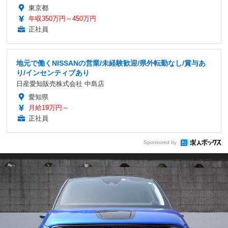
東京都
年収350万円～450万円
正社員
地元で働くNISSANの営業/未経験歓迎/県外転勤なし/賞与あ
り/インセンティブあり
日産愛知販売株式会社 中島店
愛知県
月給19万円～
正社員
Sponsored by