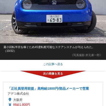
最小回転半径を稼ぐため45度転舵可能なステアシステムが与えられた。
（10/32）
《写真撮影 井元康一郎》
この記事へ戻る
「正社員登用前提」高時給1800円/部品メーカーで営業
アデコ株式会社
大阪府
時給1,800円