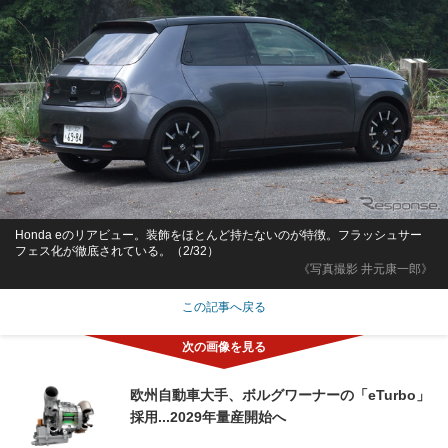
Honda eのリアビュー。装飾をほとんど持たないのが特徴。フラッシュサー
フェス化が徹底されている。（2/32）
《写真撮影 井元康一郎》
この記事へ戻る
欧州自動車大手、ボルグワーナーの「eTurbo」
採用...2029年量産開始へ