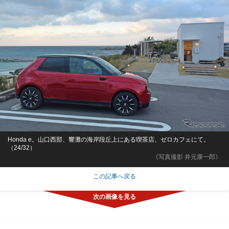
Honda e。山口西部、響灘の海岸段丘上にある喫茶店、ゼロカフェにて。
（24/32）
《写真撮影 井元康一郎》
この記事へ戻る