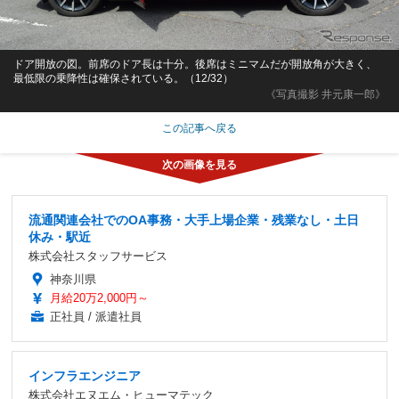
ドア開放の図。前席のドア長は十分。後席はミニマムだが開放角が大きく、
最低限の乗降性は確保されている。（12/32）
《写真撮影 井元康一郎》
この記事へ戻る
流通関連会社でのOA事務・大手上場企業・残業なし・土日
休み・駅近
株式会社スタッフサービス
神奈川県
月給20万2,000円～
正社員 / 派遣社員
インフラエンジニア
株式会社エヌエム・ヒューマテック