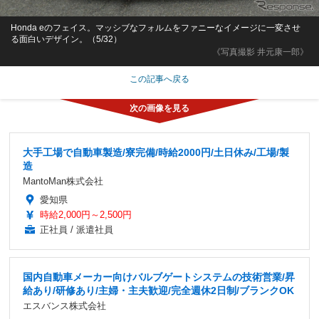
Honda eのフェイス。マッシブなフォルムをファニーなイメージに一変させ
る面白いデザイン。（5/32）
《写真撮影 井元康一郎》
この記事へ戻る
大手工場で自動車製造/寮完備/時給2000円/土日休み/工場/製
造
MantoMan株式会社
愛知県
時給2,000円～2,500円
正社員 / 派遣社員
国内自動車メーカー向けバルブゲートシステムの技術営業/昇
給あり/研修あり/主婦・主夫歓迎/完全週休2日制/ブランクOK
エスバンス株式会社