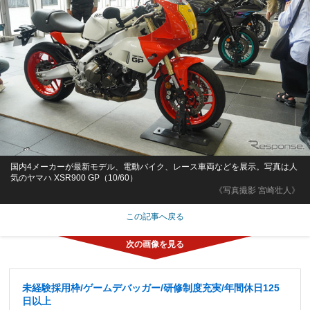
国内4メーカーが最新モデル、電動バイク、レース車両などを展示。写真は人
気のヤマハ XSR900 GP（10/60）
《写真撮影 宮崎壮人》
この記事へ戻る
未経験採用枠/ゲームデバッガー/研修制度充実/年間休日125
日以上