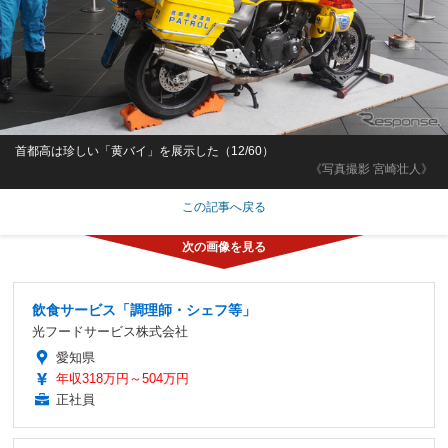
首都高は珍しい「黄バイ」を展示した（12/60）
《写真撮影 宮崎壮人》
この記事へ戻る
飲食サービス「調理師・シェフ等」
光フードサービス株式会社
愛知県
年収318万円～504万円
正社員