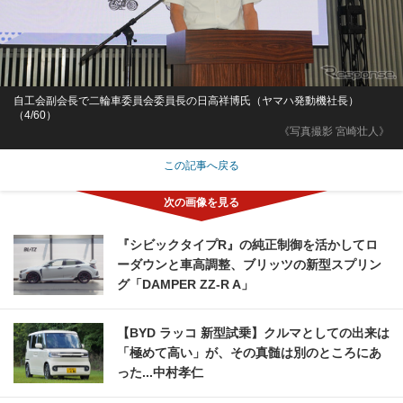
自工会副会長で二輪車委員会委員長の日高祥博氏（ヤマハ発動機社長）
（4/60）
《写真撮影 宮崎壮人》
この記事へ戻る
『シビックタイプR』の純正制御を活かしてロ
ーダウンと車高調整、ブリッツの新型スプリン
グ「DAMPER ZZ-R A」
【BYD ラッコ 新型試乗】クルマとしての出来は
「極めて高い」が、その真髄は別のところにあ
った...中村孝仁