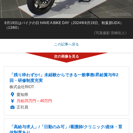
8月19日はバイクの日 HAVE A BIKE DAY（2024年8月19日、秋葉原UDX）
（13/60）
《写真撮影 宮崎壮人》
この記事へ戻る
「残り枠わずか!」未経験からできる一般事務/昇給賞与年2
回・研修制度充実
株式会社RIOT
愛知県
月給25万円～40万円
正社員
「高給与求人」/「日勤のみ可」/看護師/クリニック/産休・育
休制度あり