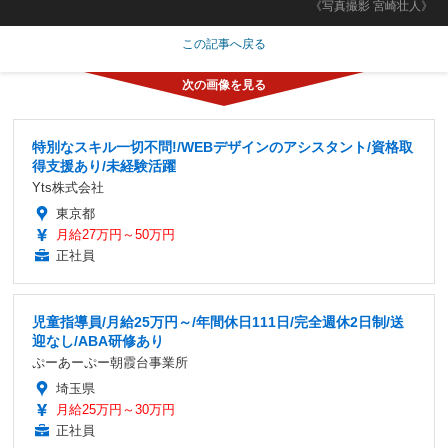
《写真撮影 宮崎壮人》
この記事へ戻る
特別なスキル一切不問!/WEBデザインのアシスタント/資格取
得支援あり/未経験活躍
Yts株式会社
東京都
月給27万円～50万円
正社員
児童指導員/月給25万円～/年間休日111日/完全週休2日制/送
迎なし/ABA研修あり
ぷーあーぷー朝霞台事業所
埼玉県
月給25万円～30万円
正社員