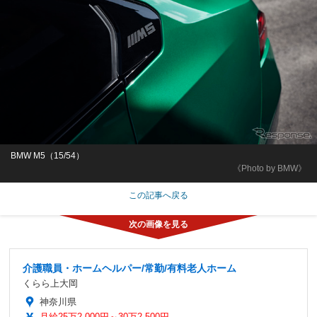
BMW M5（15/54）
《Photo by BMW》
この記事へ戻る
介護職員・ホームヘルパー/常勤/有料老人ホーム
くらら上大岡
神奈川県
月給25万2,000円～30万2,500円