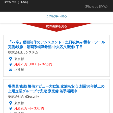
BMW M5（11/54）
《Photo by BMW》
この記事へ戻る
「27卒」動画制作のアシスタント・土日祝休み/機材・ツール
完備/映像・動画系転職希望/中央区八重洲1丁目
株式会社ELシステム
東京都
月給25万5,000円～32万円
正社員
警備員/夜勤 警備デビュー大歓迎 家族も安心 創業50年以上の
上場企業グループで安定 寮完備 若手活躍中
株式会社AndSecurity
東京都
月給26万円～30万円