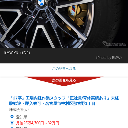
BMW M5（8/54）
《Photo by BMW》
この記事へ戻る
「27卒」工場内軽作業スタッフ「正社員/育休実績あり」未経
験歓迎・即入寮可・名古屋市中村区那古野1丁目
株式会社大斗
愛知県
月給25万4,700円～32万円