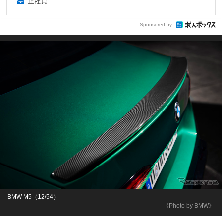
正社員
Sponsored by
BMW M5（12/54）
《Photo by BMW》