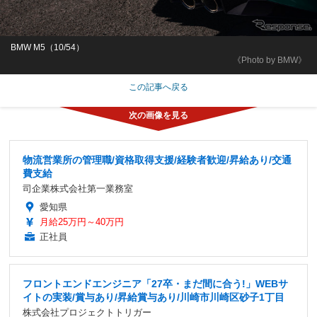
BMW M5（10/54）
《Photo by BMW》
この記事へ戻る
物流営業所の管理職/資格取得支援/経験者歓迎/昇給あり/交通
費支給
司企業株式会社第一業務室
愛知県
月給25万円～40万円
正社員
フロントエンドエンジニア「27卒・まだ間に合う!」WEBサ
イトの実装/賞与あり/昇給賞与あり/川崎市川崎区砂子1丁目
株式会社プロジェクトトリガー