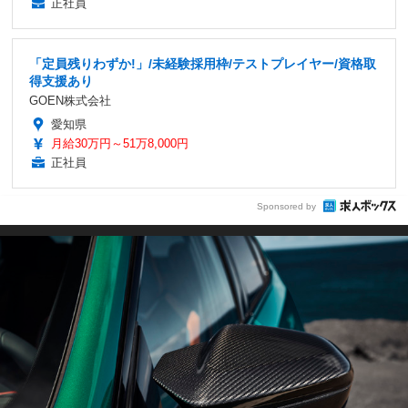
正社員
「定員残りわずか!」/未経験採用枠/テストプレイヤー/資格取
得支援あり
GOEN株式会社
愛知県
月給30万円～51万8,000円
正社員
Sponsored by