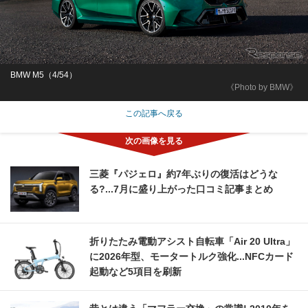
BMW M5（4/54）
《Photo by BMW》
この記事へ戻る
三菱『パジェロ』約7年ぶりの復活はどうな
る?...7月に盛り上がった口コミ記事まとめ
折りたたみ電動アシスト自転車「Air 20 Ultra」
に2026年型、モータートルク強化...NFCカード
起動など5項目を刷新