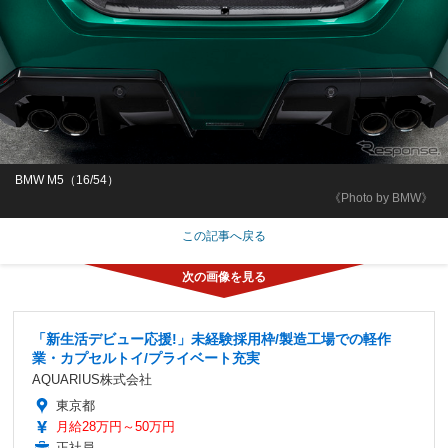
BMW M5（16/54）
《Photo by BMW》
この記事へ戻る
「新生活デビュー応援!」未経験採用枠/製造工場での軽作
業・カプセルトイ/プライベート充実
AQUARIUS株式会社
東京都
月給28万円～50万円
正社員