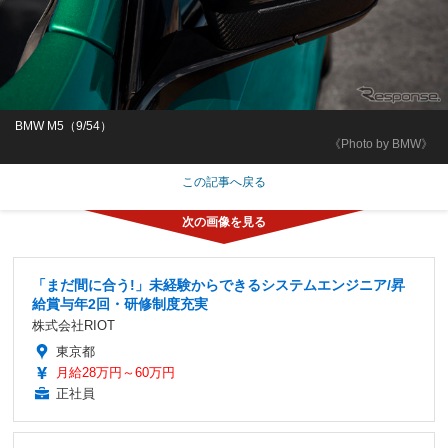
BMW M5（9/54）
《Photo by BMW》
この記事へ戻る
「まだ間に合う!」未経験からできるシステムエンジニア/昇
給賞与年2回・研修制度充実
株式会社RIOT
東京都
月給28万円～60万円
正社員