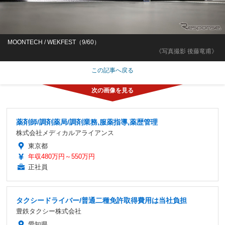
MOONTECH / WEKFEST（9/60）
《写真撮影 後藤竜甫》
この記事へ戻る
薬剤師/調剤薬局/調剤業務,服薬指導,薬歴管理
株式会社メディカルアライアンス
東京都
年収480万円～550万円
正社員
タクシードライバー/普通二種免許取得費用は当社負担
豊鉄タクシー株式会社
愛知県