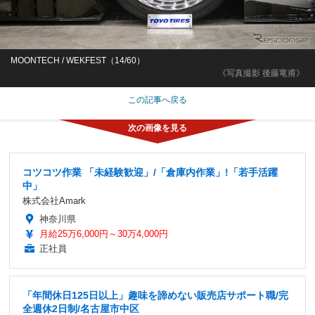
MOONTECH / WEKFEST（14/60）
《写真撮影 後藤竜甫》
この記事へ戻る
コツコツ作業 「未経験歓迎」/「倉庫内作業」!「若手活躍
中」
株式会社Amark
神奈川県
月給25万6,000円～30万4,000円
正社員
「年間休日125日以上」趣味を諦めない販売店サポート職/完
全週休2日制/名古屋市中区