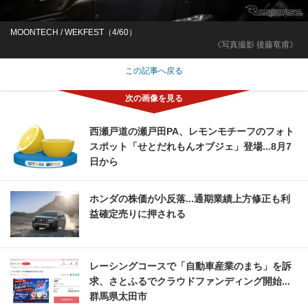
MOONTECH / WEKFEST（4/60）
《写真撮影 後藤竜甫》
この記事へ戻る
西瀬戸道の瀬戸田PA、レモンモチーフのフォト
スポット「せとだれもんオブジェ」登場...8月7
日から
ホンダの株価が小反落...通期業績上方修正も利
益確定売りに押される
レーシングコースで「自動車産業のまち」を訴
求、さとふるでクラウドファンディング開始...
群馬県太田市