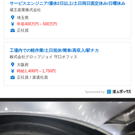
サービスエンジニア/週休2日以上/土日両日固定休み/日曜休み
蔵王産業株式会社
埼玉県
年収400万円～500万円
正社員
工場内での軽作業/土日祝休/簡単/高収入/駅チカ
株式会社グロップジョイ 守口オフィス
大阪府
時給1,400円～1,750円
正社員 / 派遣社員
Sponsored by