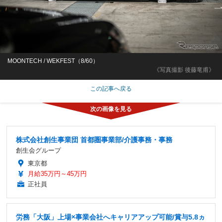
MOONTECH / WEKFEST（8/60）
《写真撮影 後藤竜甫》
この記事へ戻る
株式会社創生事業団 首都圏事業部/介護事務・事務
創生会グループ
東京都
月給35万円～45万円
正社員
労務「大阪」上場×事業会社へキャリアアップ可能/賞与5.8ヵ