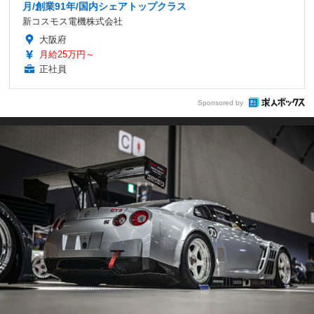
月/創業91年/国内シェアトップクラス
新コスモス電機株式会社
大阪府
月給25万円～
正社員
Sponsored by