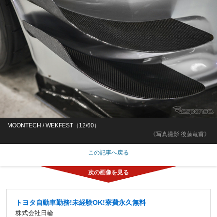
MOONTECH / WEKFEST（12/60）
《写真撮影 後藤竜甫》
この記事へ戻る
トヨタ自動車勤務!未経験OK!寮費永久無料
株式会社日輪