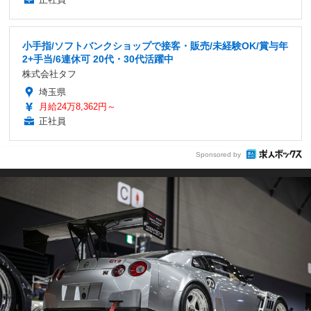
小手指/ソフトバンクショップで接客・販売/未経験OK/賞与年
2+手当/6連休可 20代・30代活躍中
株式会社タフ
埼玉県
月給24万8,362円～
正社員
Sponsored by