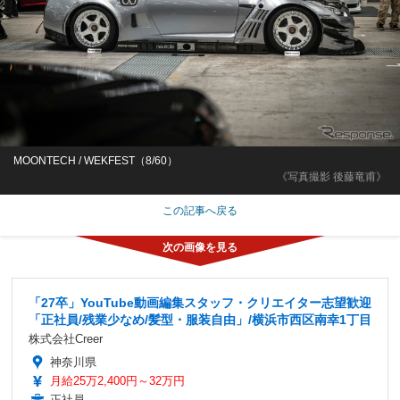
MOONTECH / WEKFEST（8/60）
《写真撮影 後藤竜甫》
この記事へ戻る
「27卒」YouTube動画編集スタッフ・クリエイター志望歓迎
「正社員/残業少なめ/髪型・服装自由」/横浜市西区南幸1丁目
株式会社Creer
神奈川県
月給25万2,400円～32万円
正社員