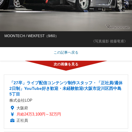
MOONTECH / WEKFEST（9/60）
《写真撮影 後藤竜甫》
この記事へ戻る
「27卒」ライブ配信コンテンツ制作スタッフ・「正社員/週休
2日制」YouTube好き歓迎・未経験歓迎/大阪市淀川区西中島
5丁目
株式会社LOP
大阪府
月給24万3,100円～32万円
正社員