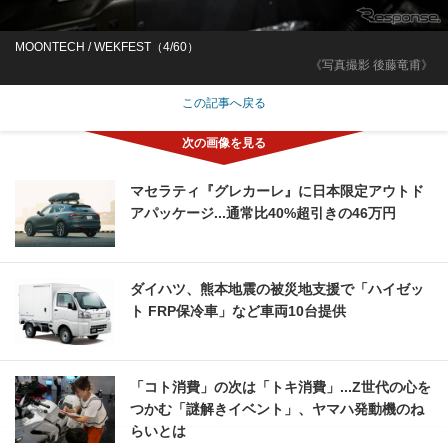
MOONTECH / WEKFEST（4/60）
《写真撮影 後藤竜甫》
この記事へ戻る
マセラティ『グレカーレ』に日本限定アウトド
アパッケージ...通常比40%超引きの46万円
ダイハツ、熊本地震の被災地支援で「ハイゼッ
ト FRP保冷車」など車両10台提供
「コト消費」の次は「トキ消費」...Z世代の心を
つかむ「謎解きイベント」、ヤマハ発動機のね
らいとは