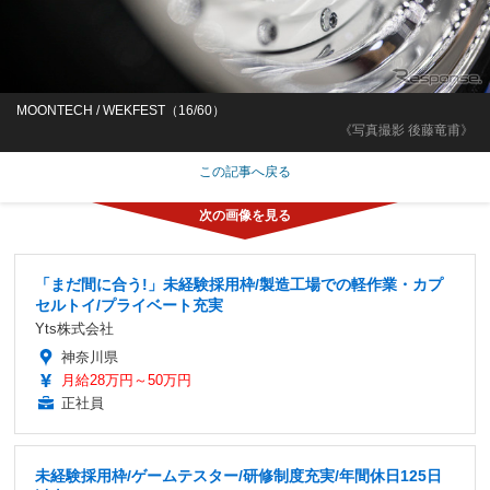
MOONTECH / WEKFEST（16/60）
《写真撮影 後藤竜甫》
この記事へ戻る
「まだ間に合う!」未経験採用枠/製造工場での軽作業・カプ
セルトイ/プライベート充実
Yts株式会社
神奈川県
月給28万円～50万円
正社員
未経験採用枠/ゲームテスター/研修制度充実/年間休日125日