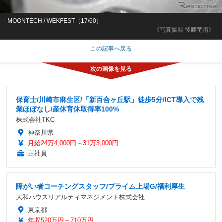
MOONTECH / WEKFEST（17/60）
《写真撮影 後藤竜甫》
この記事へ戻る
保育士/川崎市麻生区/「新百合ヶ丘駅」徒歩5分/ICT導入で残
業ほぼなし/産休育休取得率100%
株式会社TKC
神奈川県
月給24万4,000円～31万3,000円
正社員
障がい者コーチングスタッフ/プライム上場G/福利厚生
大和ハウスリアルティマネジメント株式会社
東京都
年収520万円～710万円