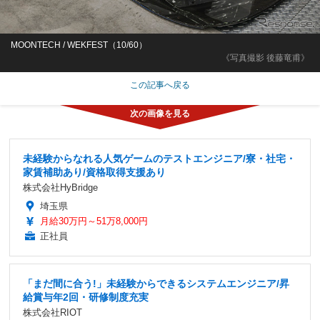
MOONTECH / WEKFEST（10/60）
《写真撮影 後藤竜甫》
この記事へ戻る
未経験からなれる人気ゲームのテストエンジニア/寮・社宅・
家賃補助あり/資格取得支援あり
株式会社HyBridge
埼玉県
月給30万円～51万8,000円
正社員
「まだ間に合う!」未経験からできるシステムエンジニア/昇
給賞与年2回・研修制度充実
株式会社RIOT