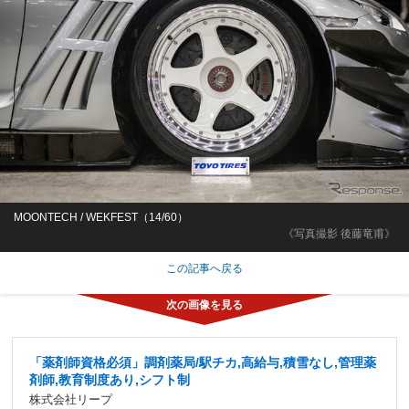
MOONTECH / WEKFEST（14/60）
《写真撮影 後藤竜甫》
この記事へ戻る
「薬剤師資格必須」調剤薬局/駅チカ,高給与,積雪なし,管理薬
剤師,教育制度あり,シフト制
株式会社リープ