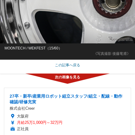
MOONTECH / WEKFEST（15/60）
《写真撮影 後藤竜甫》
この記事へ戻る
27卒・新卒/産業用ロボット組立スタッフ/組立・配線・動作
確認/研修充実
株式会社Creer
大阪府
月給25万1,000円～32万円
正社員