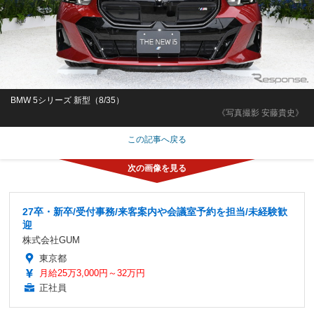
BMW 5シリーズ 新型（8/35）
《写真撮影 安藤貴史》
この記事へ戻る
27卒・新卒/受付事務/来客案内や会議室予約を担当/未経験歓
迎
株式会社GUM
東京都
月給25万3,000円～32万円
正社員