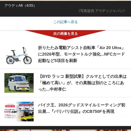
アウディA8（4/35）
《写真提供 アウディジャパン》
この記事へ戻る
折りたたみ電動アシスト自転車「Air 20 Ultra」
に2026年型、モータートルク強化...NFCカード
起動など5項目を刷新
【BYD ラッコ 新型試乗】クルマとしての出来は
「極めて高い」が、その真髄は別のところにあ
った...中村孝仁
バイク王、2026グッドスマイルミーティング初
出展...『バリバリ伝説』のCB750Fを再現