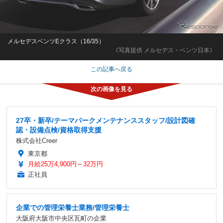
メルセデスベンツEクラス（16/35）
《写真提供 メルセデス・ベンツ日本》
この記事へ戻る
27卒・新卒/テーマパークメンテナンススタッフ/設計図確
認・設備点検/資格取得支援
株式会社Creer
東京都
月給25万4,900円～32万円
正社員
企業での管理栄養士業務/管理栄養士
大阪府大阪市中央区瓦町の企業