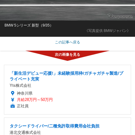
BMW 5シリーズ 新型（9/35）
《写真提供 BMWジャパン》
この記事へ戻る
「新生活デビュー応援!」未経験採用枠/ガチャガチャ製造/プ
ライベート充実
Yts株式会社
神奈川県
月給28万円～50万円
正社員
タクシードライバー/二種免許取得費用会社負担
港北交通株式会社