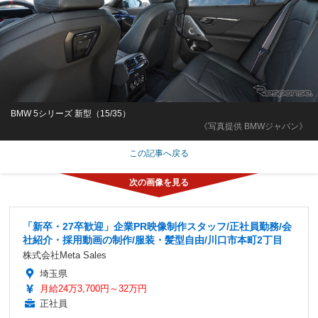
BMW 5シリーズ 新型（15/35）
《写真提供 BMWジャパン》
この記事へ戻る
「新卒・27卒歓迎」企業PR映像制作スタッフ/正社員勤務/会
社紹介・採用動画の制作/服装・髪型自由/川口市本町2丁目
株式会社Meta Sales
埼玉県
月給24万3,700円～32万円
正社員