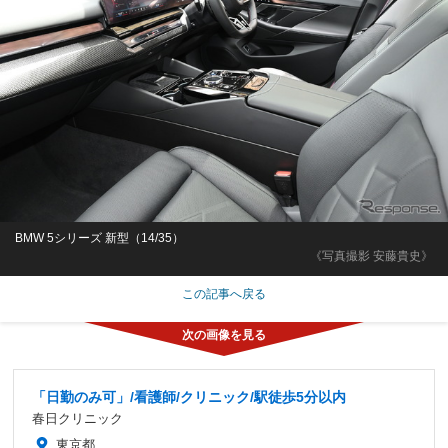
BMW 5シリーズ 新型（14/35）
《写真撮影 安藤貴史》
この記事へ戻る
「日勤のみ可」/看護師/クリニック/駅徒歩5分以内
春日クリニック
東京都