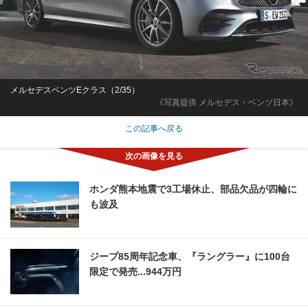
メルセデスベンツEクラス（2/35）
《写真提供 メルセデス・ベンツ日本》
この記事へ戻る
ホンダ熊本地震で3工場休止、部品欠品が四輪に
も波及
ジープ85周年記念車、『ラングラー』に100台
限定で発売...944万円