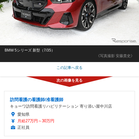
BMW 5シリーズ 新型（7/35）
《写真撮影 安藤貴史》
この記事へ戻る
訪問看護の看護師/准看護師
キョーワ訪問看護リハビリテーション 寄り添い屋中川店
愛知県
月給27万円～30万円
正社員