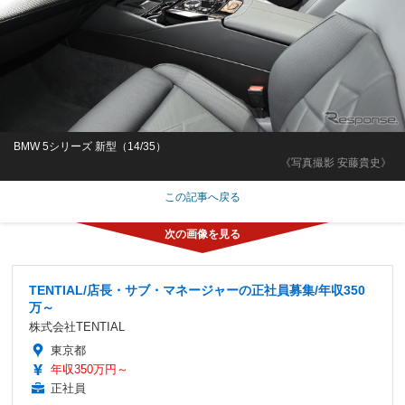
BMW 5シリーズ 新型（14/35）
《写真撮影 安藤貴史》
この記事へ戻る
TENTIAL/店長・サブ・マネージャーの正社員募集/年収350
万～
株式会社TENTIAL
東京都
年収350万円～
正社員