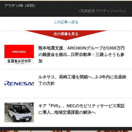
アウディA8（4/35）
《写真提供 アウディジャパン》
この記事へ戻る
熊本地震支援、ARCHIONグループが1000万円
の義援金を拠出...日野自動車・三菱ふそうも参
加
ルネサス、高崎工場を閉鎖へ...2‐3年内に生産終
了の方針
キア『PV5』、NECのモビリティサービス実証
に導入...地域交通課題の解決へ