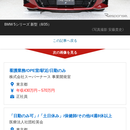
BMW 5シリーズ 新型（8/35）
《写真撮影 安藤貴史》
この記事へ戻る
看護業務/OPE室/駅近/日勤のみ
株式会社スーパーナース 事業開発室
東京都
年収430万円～570万円
正社員
「日勤のみ可」/「土日休み」/保健師/その他/4週8休以上
医療法人社団松英会
東京都