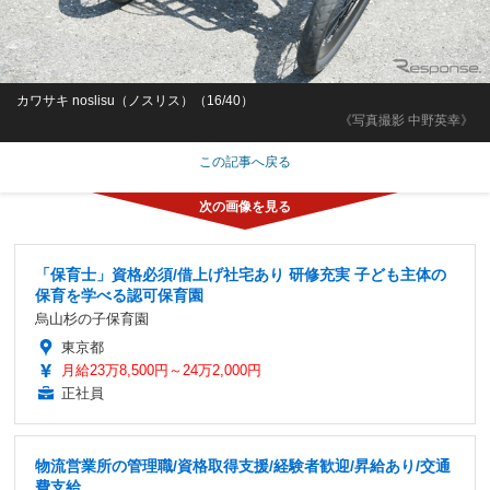
カワサキ noslisu（ノスリス）（16/40）
《写真撮影 中野英幸》
この記事へ戻る
「保育士」資格必須/借上げ社宅あり 研修充実 子ども主体の
保育を学べる認可保育園
烏山杉の子保育園
東京都
月給23万8,500円～24万2,000円
正社員
物流営業所の管理職/資格取得支援/経験者歓迎/昇給あり/交通
費支給