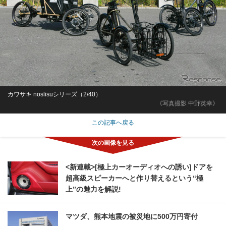
カワサキ noslisuシリーズ（2/40）
《写真撮影 中野英幸》
この記事へ戻る
<新連載>[極上カーオーディオへの誘い]ドアを
超高級スピーカーへと作り替えるという“極
上”の魅力を解説!
マツダ、熊本地震の被災地に500万円寄付