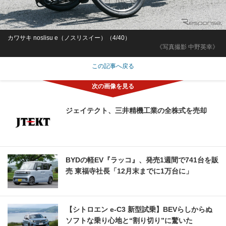
カワサキ noslisu e（ノスリスイー）（4/40）
《写真撮影 中野英幸》
この記事へ戻る
ジェイテクト、三井精機工業の全株式を売却
BYDの軽EV『ラッコ』、発売1週間で741台を販
売 東福寺社長「12月末までに1万台に」
【シトロエン e-C3 新型試乗】BEVらしからぬ
ソフトな乗り心地と“割り切り”に驚いた