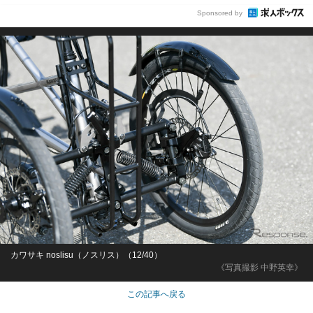
Sponsored by
カワサキ noslisu（ノスリス）（12/40）
《写真撮影 中野英幸》
この記事へ戻る