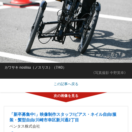
カワサキ noslisu（ノスリス）（7/40）
《写真撮影 中野英幸》
この記事へ戻る
「新卒募集中!」映像制作スタッフ/ピアス・ネイル自由/服
装・髪型自由/川崎市幸区新川通2丁目
ベンタス株式会社