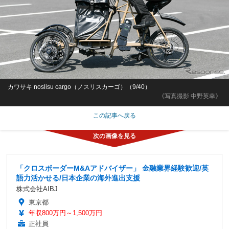
カワサキ noslisu cargo（ノスリスカーゴ）（9/40）
《写真撮影 中野英幸》
この記事へ戻る
「クロスボーダーM&Aアドバイザー」 金融業界経験歓迎/英
語力活かせる/日本企業の海外進出支援
株式会社AIBJ
東京都
年収800万円～1,500万円
正社員