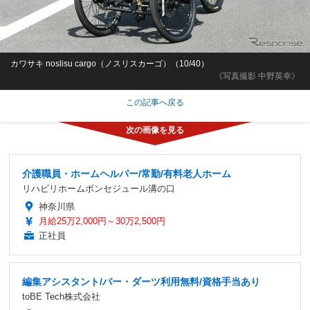
カワサキ noslisu cargo（ノスリスカーゴ）（10/40）
《写真撮影 中野英幸》
この記事へ戻る
介護職員・ホームヘルパー/常勤/有料老人ホーム
リハビリホームボンセジュール溝の口
神奈川県
月給25万2,000円～30万2,500円
正社員
編集アシスタント/バー・ダーツ利用無料/資格手当あり
toBE Tech株式会社