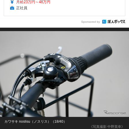
月給23万円～48万円
正社員
Sponsored by
カワサキ noslisu（ノスリス）（18/40）
《写真撮影 中野英幸》