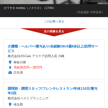
カワサキ noslisu（ノスリス）（17/40）
《写真撮影 中野英幸》
この記事へ戻る
介護職・ヘルパー/賞与あり/未経験OK/4週8休以上/訪問サー
ビス
株式会社ASCare アスケア訪問入浴 川崎
神奈川県
月給26万円～28万円
正社員
調理師・調理スタッフ/フレンチレストラン/年休110日/賞与
年2回
株式会社ベストプランニング
埼玉県