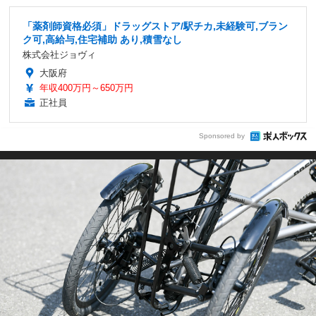
「薬剤師資格必須」ドラッグストア/駅チカ,未経験可,ブラン
ク可,高給与,住宅補助 あり,積雪なし
株式会社ジョヴィ
大阪府
年収400万円～650万円
正社員
Sponsored by