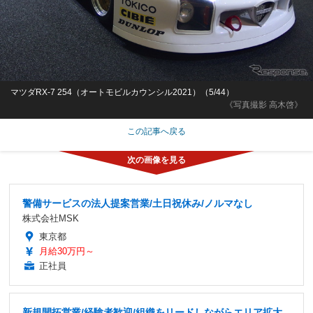
マツダRX-7 254（オートモビルカウンシル2021）（5/44）
《写真撮影 高木啓》
この記事へ戻る
警備サービスの法人提案営業/土日祝休み/ノルマなし
株式会社MSK
東京都
月給30万円～
正社員
新規開拓営業/経験者歓迎/組織をリードしながらエリア拡大