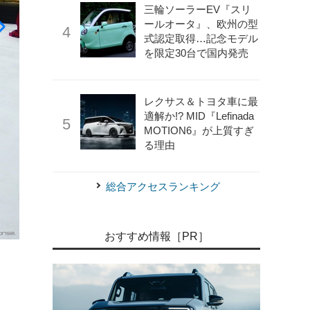
三輪ソーラーEV『スリ
ールオータ』、欧州の型
式認定取得…記念モデル
を限定30台で国内発売
レクサス＆トヨタ車に最
適解か!? MID『Lefinada
MOTION6』が上質すぎ
る理由
総合アクセスランキング
おすすめ情報［PR］
《写真撮影 高木啓》
アルファロメオ1600ジュニアZ（オ