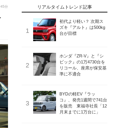
時45分
リアルタイムトレンド記事
ー
初代より軽い？ 次期ス
ズキ『アルト』は500kg
台が目標
ホンダ『ZR-V』と『シ
ビック』の1万4730台を
リコール、座席が保安基
準に不適合
BYDの軽EV『ラッ
コ』、発売1週間で741台
を販売 東福寺社長「12
月末までに1万台に」