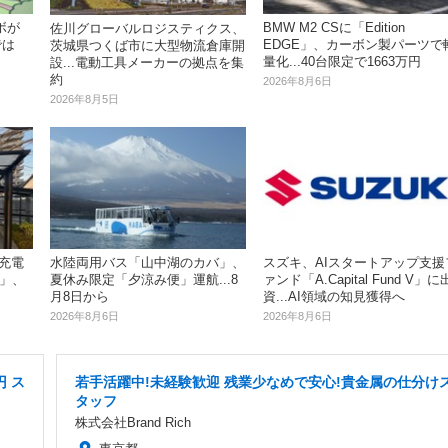
ボが
BMW M2 CSに「Edition
佐川グローバルロジスティクス、
では
EDGE」、カーボン製パーツで
茨城県つくば市に大型物流倉庫開
量化...40台限定で1663万円
設...電動工具メーカーの拠点を集
約
2026年8月6日
2026年8月5日
充電
水陸両用バス「山中湖のカバ」、
スズキ、AIスタートアップ支援
iz」、
夏休み限定「夕涼み便」運航...8
ァンド「A.Capital Fund V」に
月8日から
資...AI領域の知見獲得へ
2026年8月6日
2026年8月6日
円 ス
若手活躍中!未経験歓迎 残業少なめで安心!貴金属の仕分け
タッフ
株式会社Brand Rich