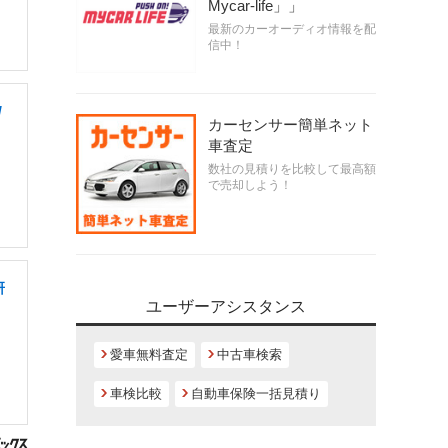
Mycar-life」」
最新のカーオーディオ情報を配
信中！
/
カーセンサー簡単ネット
車査定
数社の見積りを比較して最高額
で売却しよう！
研
ユーザーアシスタンス
愛車無料査定
中古車検索
車検比較
自動車保険一括見積り