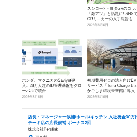
スシロー×トヨタGRのコラ
「激アツ」と話題に! SNS
GRミニカーの入手報告も
2026年8月6日
ホンダ、マクニカのSaviynt導
初期費用ゼロの法人向けEV
入...28万人超のID管理基盤をグロ
サービス「Terra Charge B
ーバルで統合
かごしま環境未来館に導入
2026年8月6日
2026年8月6日
店長・マネージャー候補/ホール/キッチン 入社祝金30万
テーキ店の店長候補 ボーナス2回
株式会社Perslink