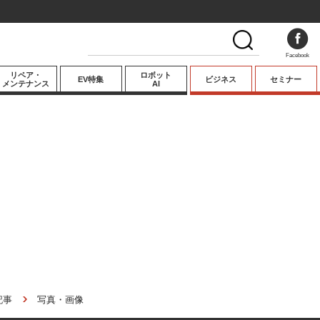
Facebook
リペア・
ロボット
EV特集
ビジネス
セミナー
メンテナンス
AI
プレミアム
業界動向
テクノロジー
キーパーソンイ
ンタビュー
記事
写真・画像