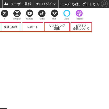
ユーザー登録
ログイン
こんにちは、ゲストさん
X
Instagram
YouTube
TikTok
RSS
Alexa
Podcast
リスキリング
ビジネス
見逃し配信
レポート
講座
会員について