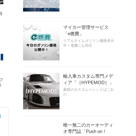
軽
マイカー管理サービス
「e燃費」
リアルタイムガソリン価格表示
中！電費にも対応
輸入車カスタム専門メデ
フ
ィア「［HYPEMOD］」
出
最新のカスタムトレンドはこれ
だ
ス
唯一無二のカーオーディ
オ専門誌「Push on！