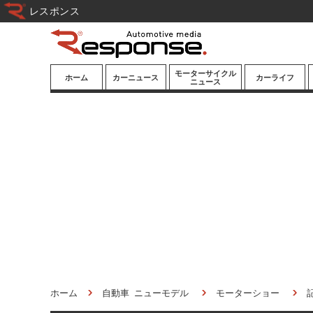
レスポンス
モーターサイクル
ホーム
カーニュース
カーライフ
ニュース
ニューモデル
ニューモデル
カスタマイズ
試乗記
試乗記
カーグッズ
道路交通/社会
カーオーディオ
鉄道
モータースポー
ツ/エンタメ
船舶
航空
宇宙
ホーム
自動車 ニューモデル
モーターショー