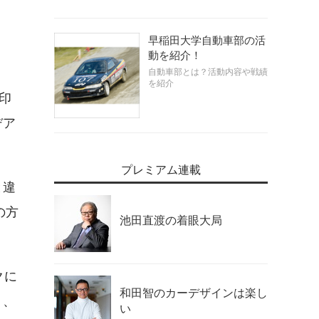
早稲田大学自動車部の活
動を紹介！
自動車部とは？活動内容や戦績
を紹介
印
デア
プレミアム連載
と違
の方
池田直渡の着眼大局
クに
和田智のカーデザインは楽し
り、
い