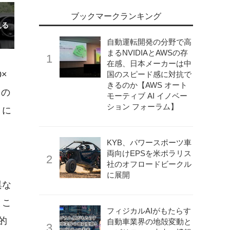
ブックマークランキング
自動運転開発の分野で高
まるNVIDIAとAWSの存
在感、日本メーカーは中
×
国のスピード感に対抗で
きるのか【AWS オート
この
モーティブ AI イノベー
ション フォーラム】
りに
KYB、パワースポーツ車
両向けEPSを米ポラリス
社のオフロードビークル
に展開
異な
とこ
フィジカルAIがもたらす
的
自動車業界の地殻変動と