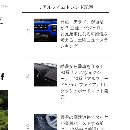
時00分
リアルタイムトレンド記事
支
日産『テラノ』が復活
か？ 三菱『パジェロ』
と兄弟車になる可能性を
考える…土曜ニュースラ
ンキング
酷暑から愛車を守る！
90系『ノア/ヴォクシ
ー』、40系『アルファー
ド/ヴェルファイア』用
ダッシュボードマット発
売
猛暑の高速道路でタイヤ
が突然バーストする前
に！ 出発前に確認した