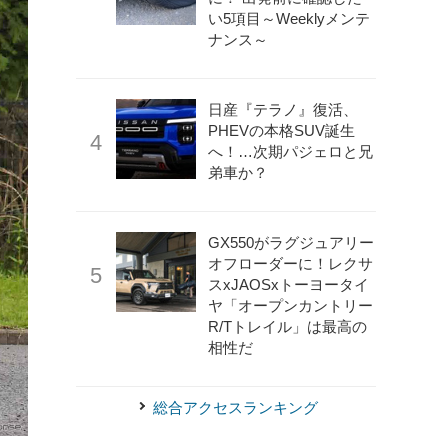
い5項目～Weeklyメンテ
ナンス～
日産『テラノ』復活、
PHEVの本格SUV誕生
へ！…次期パジェロと兄
弟車か？
GX550がラグジュアリー
オフローダーに！レクサ
スxJAOSxトーヨータイ
ヤ「オープンカントリー
R/Tトレイル」は最高の
相性だ
総合アクセスランキング