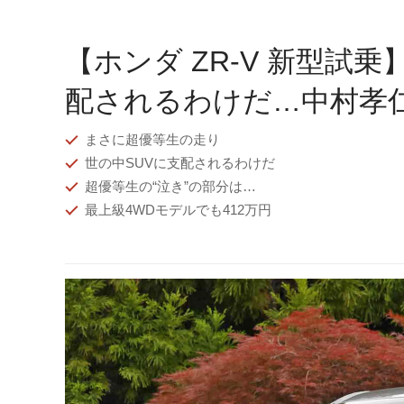
【ホンダ ZR-V 新型試
配されるわけだ…中村孝
まさに超優等生の走り
世の中SUVに支配されるわけだ
超優等生の“泣き”の部分は…
最上級4WDモデルでも412万円