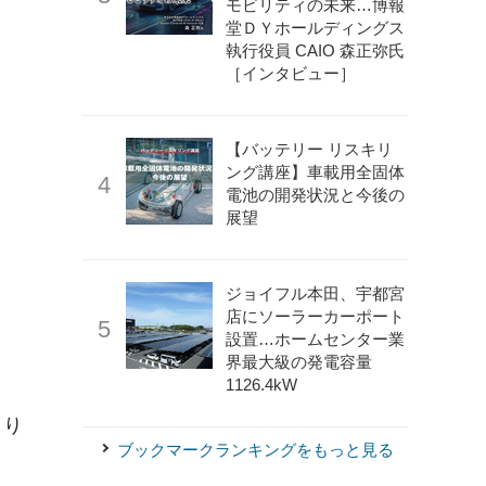
モビリティの未来…博報
堂ＤＹホールディングス
執行役員 CAIO 森正弥氏
［インタビュー］
【バッテリー リスキリ
ング講座】車載用全固体
電池の開発状況と今後の
展望
ジョイフル本田、宇都宮
店にソーラーカーポート
設置…ホームセンター業
界最大級の発電容量
1126.4kW
まり
ブックマークランキングをもっと見る