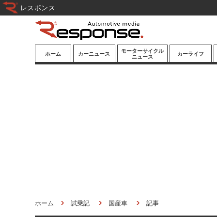
レスポンス
モーターサイクル
ホーム
カーニュース
カーライフ
ニュース
ニューモデル
ニューモデル
カスタマイズ
試乗記
試乗記
カーグッズ
道路交通/社会
カーオーディオ
鉄道
モータースポー
ツ/エンタメ
船舶
航空
宇宙
ホーム
試乗記
国産車
記事