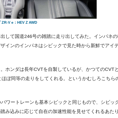
ZR-V e：HEV Z AWD
出して国道246号の雑踏に走り出してみた。インパネの
デザインのインパネはシビックで見た時から新鮮でアイ
。ホンダは長年CVTを自製しているが、かつてのCVT
Tとほぼ同等の走りをしてくれる。というかむしろこちら
持つパワートレーンも基本シビックと同じもので、シビッ
の踏み込みに応じて自在の加速性能を見せてくれるあた