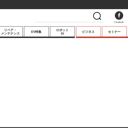
Facebook
リペア・
ロボット
EV特集
ビジネス
セミナー
メンテナンス
AI
プレミアム
業界動向
テクノロジー
キーパーソンイ
ンタビュー