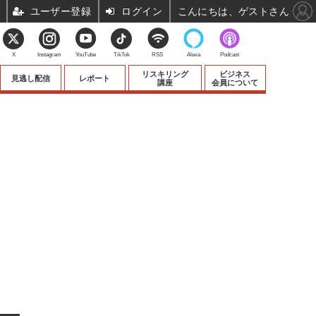
ユーザー登録
ログイン
こんにちは、ゲストさん
X
Instagram
YouTube
TikTok
RSS
Alexa
Podcast
リスキリング
ビジネス
見逃し配信
レポート
講座
会員について