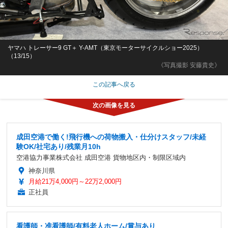
ヤマハ トレーサー9 GT＋ Y-AMT（東京モーターサイクルショー2025）
（13/15）
《写真撮影 安藤貴史》
この記事へ戻る
成田空港で働く!飛行機への荷物搬入・仕分けスタッフ/未経
験OK/社宅あり/残業月10h
空港協力事業株式会社 成田空港 貨物地区内・制限区域内
神奈川県
月給21万4,000円～22万2,000円
正社員
看護師・准看護師/有料老人ホーム/賞与あり