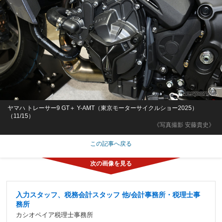
ヤマハ トレーサー9 GT＋ Y-AMT（東京モーターサイクルショー2025）
（11/15）
《写真撮影 安藤貴史》
この記事へ戻る
入力スタッフ、税務会計スタッフ 他/会計事務所・税理士事
務所
カシオペイア税理士事務所