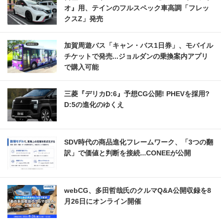
オ』用、テインのフルスペック車高調「フレッ
クスZ」発売
加賀周遊バス「キャン・バス1日券」、モバイル
チケットで発売...ジョルダンの乗換案内アプリ
で購入可能
三菱『デリカD:6』予想CG公開! PHEVを採用?
D:5の進化のゆくえ
SDV時代の商品進化フレームワーク、「3つの翻
訳」で価値と判断を接続...CONEEが公開
webCG、多田哲哉氏のクルマQ&A公開収録を8
月26日にオンライン開催