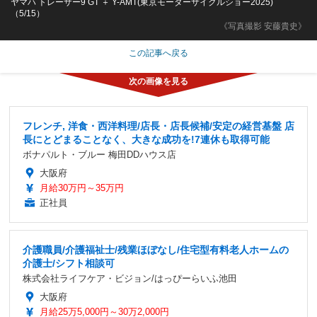
ヤマハ トレーサー9 GT ＋ Y-AMT(東京モーターサイクルショー2025)
（5/15）
《写真撮影 安藤貴史》
この記事へ戻る
フレンチ, 洋食・西洋料理/店長・店長候補/安定の経営基盤 店
長にとどまることなく、大きな成功を!7連休も取得可能
ボナパルト・ブルー 梅田DDハウス店
大阪府
月給30万円～35万円
正社員
介護職員/介護福祉士/残業ほぼなし/住宅型有料老人ホームの
介護士/シフト相談可
株式会社ライフケア・ビジョン/はっぴーらいふ池田
大阪府
月給25万5,000円～30万2,000円