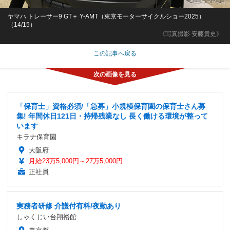
ヤマハ トレーサー9 GT＋ Y-AMT（東京モーターサイクルショー2025）
（14/15）
《写真撮影 安藤貴史》
この記事へ戻る
「保育士」資格必須/「急募」小規模保育園の保育士さん募
集! 年間休日121日・持帰残業なし 長く働ける環境が整って
います
キラナ保育園
大阪府
月給23万5,000円～27万5,000円
正社員
実務者研修 介護付有料/夜勤あり
しゃくじい台翔裕館