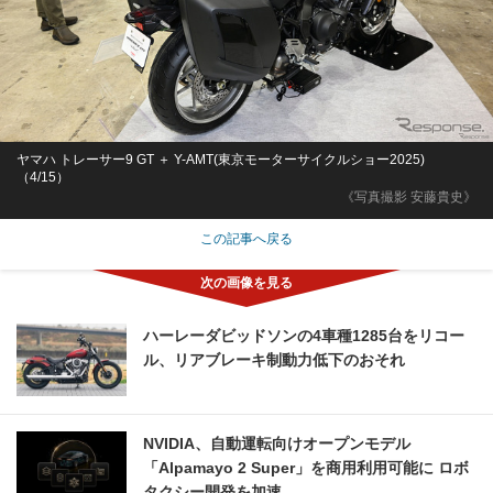
ヤマハ トレーサー9 GT ＋ Y-AMT(東京モーターサイクルショー2025)
（4/15）
《写真撮影 安藤貴史》
この記事へ戻る
ハーレーダビッドソンの4車種1285台をリコー
ル、リアブレーキ制動力低下のおそれ
NVIDIA、自動運転向けオープンモデル
「Alpamayo 2 Super」を商用利用可能に ロボ
タクシー開発を加速