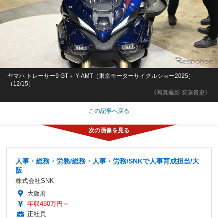
ヤマハ トレーサー9 GT＋ Y-AMT（東京モーターサイクルショー2025）
（12/15）
《写真撮影 安藤貴史》
この記事へ戻る
人事・総務・労務/総務・人事・労務/SNKで人事育成担当/大
阪
株式会社SNK
大阪府
年収480万円～
正社員