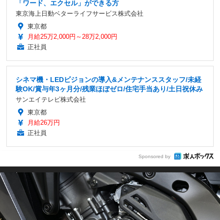
「ワード、エクセル」ができる方
東京海上日動ベターライフサービス株式会社
東京都
月給25万2,000円～28万2,000円
正社員
シネマ機・LEDビジョンの導入&メンテナンススタッフ/未経
験OK/賞与年3ヶ月分/残業ほぼゼロ/住宅手当あり/土日祝休み
サンエイテレビ株式会社
東京都
月給26万円
正社員
Sponsored by