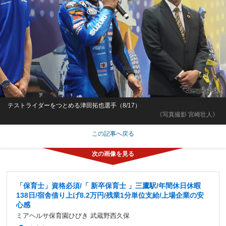
テストライダーをつとめる津田拓也選手（8/17）
《写真撮影 宮崎壮人》
この記事へ戻る
「保育士」資格必須/「 新卒保育士 」三鷹駅/年間休日休暇
138日/宿舎借り上げ8.2万円/残業1分単位支給/上場企業の安
心感
ミアヘルサ保育園ひびき 武蔵野西久保