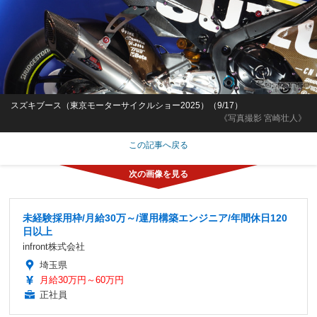
スズキブース（東京モーターサイクルショー2025）（9/17）
《写真撮影 宮崎壮人》
この記事へ戻る
未経験採用枠/月給30万～/運用構築エンジニア/年間休日120
日以上
infront株式会社
埼玉県
月給30万円～60万円
正社員