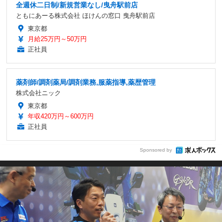
全週休二日制/新規営業なし/曳舟駅前店
ともにあーる株式会社 ほけんの窓口 曳舟駅前店
東京都
月給25万円～50万円
正社員
薬剤師/調剤薬局/調剤業務,服薬指導,薬歴管理
株式会社ニック
東京都
年収420万円～600万円
正社員
Sponsored by