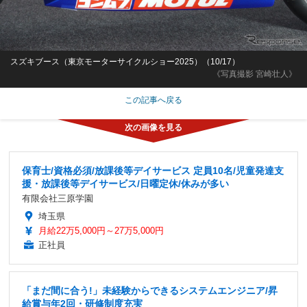
スズキブース（東京モーターサイクルショー2025）（10/17）
《写真撮影 宮崎壮人》
この記事へ戻る
保育士/資格必須/放課後等デイサービス 定員10名/児童発達支
援・放課後等デイサービス/日曜定休/休みが多い
有限会社三原学園
埼玉県
月給22万5,000円～27万5,000円
正社員
「まだ間に合う!」未経験からできるシステムエンジニア/昇
給賞与年2回・研修制度充実