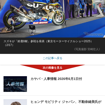
スズキが「鈴鹿8耐」参戦を発表（東京モーターサイクルショー2025）
（2/17）
《写真撮影 宮崎壮人》
この記事へ戻る
カヤバ・人事情報 2026年6月1日付
ヒョンデ モビリティ ジャパン、不動奈緒美氏が