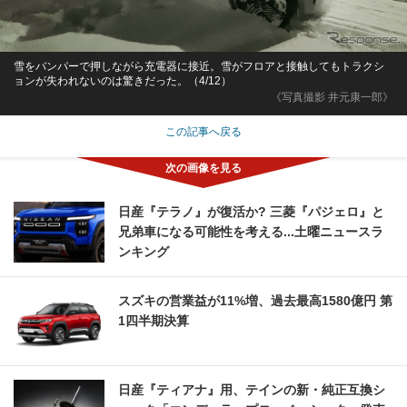
雪をバンパーで押しながら充電器に接近。雪がフロアと接触してもトラクシ
ョンが失われないのは驚きだった。（4/12）
《写真撮影 井元康一郎》
この記事へ戻る
日産『テラノ』が復活か? 三菱『パジェロ』と
兄弟車になる可能性を考える...土曜ニュースラ
ンキング
スズキの営業益が11%増、過去最高1580億円 第
1四半期決算
日産『ティアナ』用、テインの新・純正互換シ