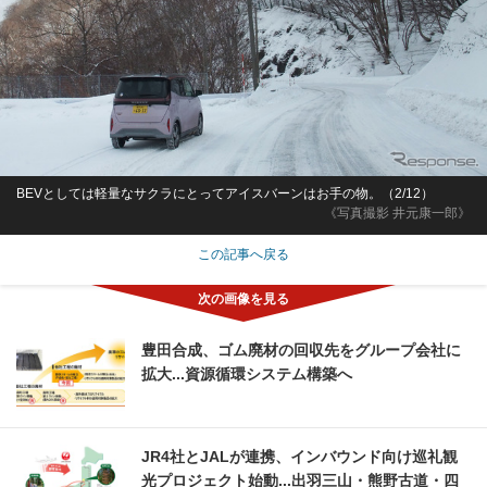
BEVとしては軽量なサクラにとってアイスバーンはお手の物。（2/12）
《写真撮影 井元康一郎》
この記事へ戻る
豊田合成、ゴム廃材の回収先をグループ会社に
拡大...資源循環システム構築へ
JR4社とJALが連携、インバウンド向け巡礼観
光プロジェクト始動...出羽三山・熊野古道・四