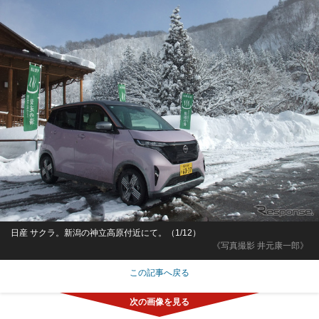
日産 サクラ。新潟の神立高原付近にて。（1/12）
《写真撮影 井元康一郎》
この記事へ戻る