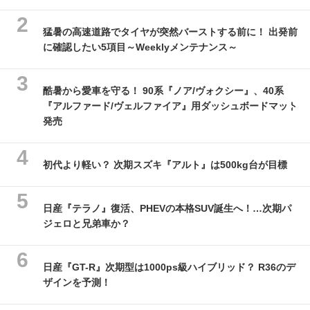
猛暑の高速道路でタイヤが突然バーストする前に！ 出発前
に確認したい5項目～Weeklyメンテナンス～
酷暑から愛車を守る！ 90系『ノア/ヴォクシー』、40系
『アルファード/ヴェルファイア』用ダッシュボードマット
発売
初代より軽い？ 次期スズキ『アルト』は500kg台が目標
日産『テラノ』復活、PHEVの本格SUV誕生へ！…次期パ
ジェロと兄弟車か？
日産『GT-R』次期型は1000ps級ハイブリッド？ R36のデ
ザインを予測！