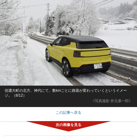
信濃大町の北方、神代にて。数kmごとに路面が変わっていくというイメー
ジ。（8/12）
《写真撮影 井元康一郎》
この記事へ戻る