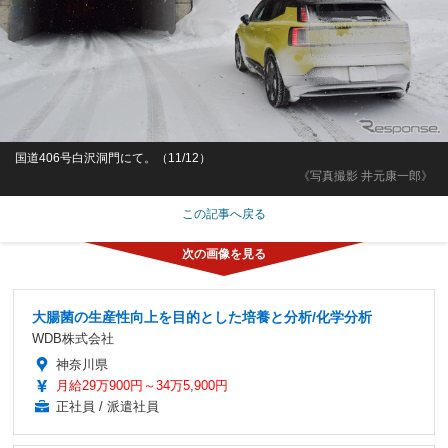
国道406号白沢洞門にて。（11/12）
《写真撮影 井元康一郎》
この記事へ戻る
大腸菌の生産性向上を目的とした培養と分析/化学分析
WDB株式会社
神奈川県
月給29万900円～34万5,900円
正社員 / 派遣社員