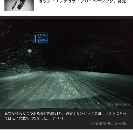
ョック「エンデュラ・プロ・ベーシック」発売
新雪が積もりつつある長野県道31号、通称オリンピック道路。サクラにとっ
てはモノの数ではなかった。（5/12）
《写真撮影 井元康一郎》