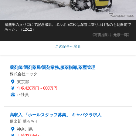
鬼無里の入り口にて記念撮影。ボルボ EX30は深雪に乗り上げるのも朝飯前で
あった。（12/12）
《写真撮影 井元康一郎》
この記事へ戻る
薬剤師/調剤薬局/調剤業務,服薬指導,薬歴管理
株式会社ニック
東京都
年収420万円～600万円
正社員
高収入 「ホールスタッフ募集」 キャバクラ求人
倶楽部 華るちぇ
神奈川県
月給32万円～