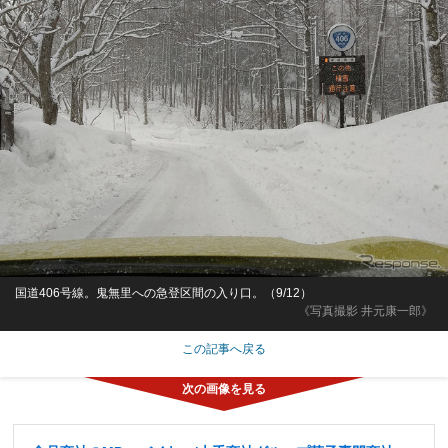
国道406号線。鬼無里への急登区間の入り口。（9/12）
《写真撮影 井元康一郎》
この記事へ戻る