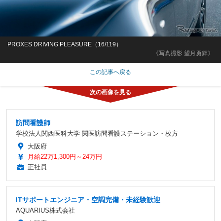
PROXES DRIVING PLEASURE（16/119）
《写真撮影 望月勇輝》
この記事へ戻る
訪問看護師
学校法人関西医科大学 関医訪問看護ステーション・枚方
大阪府
月給22万1,300円～24万円
正社員
ITサポートエンジニア・空調完備・未経験歓迎
AQUARIUS株式会社