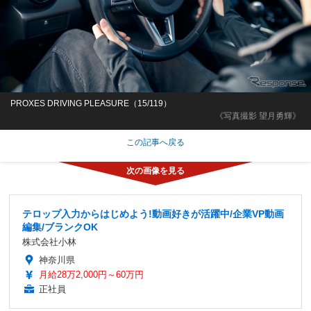
PROXES DRIVING PLEASURE（15/119）
《写真撮影 望月勇輝》
この記事へ戻る
テロップ入力からはじめよう!動画好きが活躍中/企業VP動画
編集/ブランクOK
株式会社小林
神奈川県
月給28万2,000円～60万円
正社員