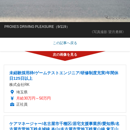
PROXES DRIVING PLEASURE（9/119）
《写真撮影 望月勇輝》
この記事へ戻る
未経験採用枠/ゲームテストエンジニア/研修制度充実/年間休
日125日以上
株式会社RK
埼玉県
月給30万円～50万円
正社員
ケアマネージャー/名古屋市千種区/居宅支援事業所/愛知県/名
古屋市営地下鉄名城線 本山/名古屋市営地下鉄東山線 覚王山