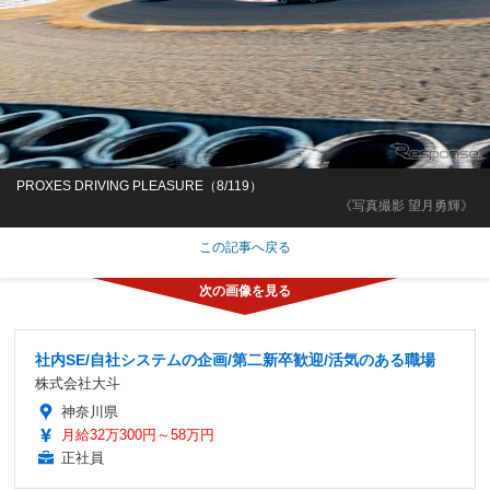
PROXES DRIVING PLEASURE（8/119）
《写真撮影 望月勇輝》
この記事へ戻る
社内SE/自社システムの企画/第二新卒歓迎/活気のある職場
株式会社大斗
神奈川県
月給32万300円～58万円
正社員