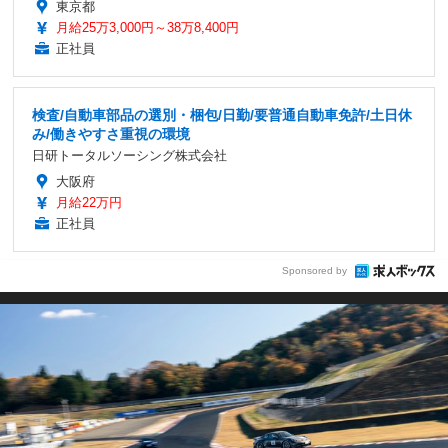
東京都
月給25万3,000円～38万8,400円
正社員
検査/自動車部品の選別・梱包/日勤/要普通自動車免許/土日休
み/働きやすさ重視の環境
日研トータルソーシング株式会社
大阪府
月給22万円
正社員
Sponsored by