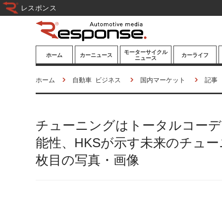
レスポンス
モーターサイクル
ホーム
カーニュース
カーライフ
ニュース
ニューモデル
ニューモデル
カスタマイズ
ホーム
自動車 ビジネス
国内マーケット
記事
試乗記
試乗記
カーグッズ
道路交通/社会
カーオーディオ
チューニングはトータルコーデ
鉄道
モータースポー
ツ/エンタメ
能性、HKSが示す未来のチューニ
船舶
枚目の写真・画像
航空
宇宙