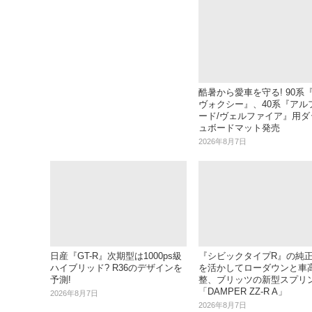
酷暑から愛車を守る! 90系『
ヴォクシー』、40系『アル
ード/ヴェルファイア』用ダ
ュボードマット発売
2026年8月7日
日産『GT-R』次期型は1000ps級
『シビックタイプR』の純
ハイブリッド? R36のデザインを
を活かしてローダウンと車
予測!
整、ブリッツの新型スプリ
「DAMPER ZZ-R A」
2026年8月7日
2026年8月7日