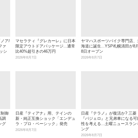
ノア/
マセラティ『グレカーレ』に日本
ヤマハスポーツバイク専門店、
ファ
限定アウトドアパッケージ...通常
海道に誕生...YSP札幌清田が8
ッシ
比40%超引きの46万円
8日オープン
2026年8月7日
2026年8月7日
正制御
日産『ティアナ』用、テインの
日産『テラノ』が復活か? 三菱
高調
新・純正互換ショック「エンデュ
『パジェロ』と兄弟車になる可
ング
ラ・プロ・ベーシック」発売
性を考える...土曜ニュースラン
ング
2026年8月7日
2026年8月7日