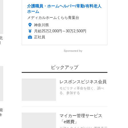
介護職員・ホームヘルパー/常勤/有料老人
ホーム
メディカルホームくらら青葉台
神奈川県
月給25万2,000円～30万2,500円
正社員
北
月
Sponsored by
ピックアップ
レスポンスビジネス会員
モビリティ革命を聴く、調べ
る、参加する
能
キ
マイカー管理サービス
「e燃費」