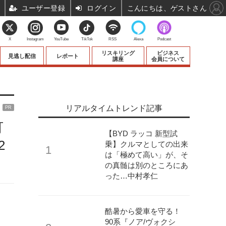
ユーザー登録
ログイン
こんにちは、ゲストさん
X
Instagram
YouTube
TikTok
RSS
Alexa
Podcast
リスキリング
ビジネス
見逃し配信
レポート
講座
会員について
リアルタイムトレンド記事
PR
可
【BYD ラッコ 新型試
2
乗】クルマとしての出来
は「極めて高い」が、そ
の真髄は別のところにあ
った…中村孝仁
酷暑から愛車を守る！
90系『ノア/ヴォクシ