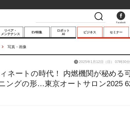
Facebook
リペア・
ロボット
EV特集
ビジネス
セミナー
メンテナンス
AI
プレミアム
写真・画像
業界動向
2025年1月12日（日） 07時30分
テクノロジー
ィネートの時代！ 内燃機関が秘める
キーパーソンイ
ンタビュー
ングの形…東京オートサロン2025 6