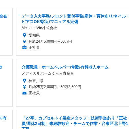
全在
データ入力事務/フロント受付事務/産休・育休あり/ネイル
ピアスOK/駅近/マニュアル完備
MeilleureVie株式会社
愛知県
月給24万5,000円～50万円
正社員
歓
介護職員・ホームヘルパー/常勤/有料老人ホーム
メディカルホームくらら青葉台
神奈川県
月給25万2,000円～30万2,500円
正社員
/有
「27卒」カプセルトイ製造スタッフ・技術手当あり「正社
員/週休2日制」未経験歓迎・チームで作業・台東区北上野1
丁目