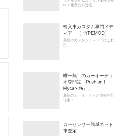
リアルタイムガソリン価格表示
中！電費にも対応
・
輸入車カスタム専門メデ
ィア「［HYPEMOD］」
最新のカスタムトレンドはこれ
だ
唯一無二のカーオーディ
オ専門誌「Push on！
Mycar-life」」
最新のカーオーディオ情報を配
信中！
カーセンサー簡単ネット
車査定