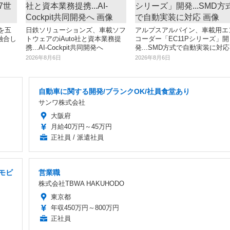
」を五
日鉄ソリューションズ、車載ソフ
アルプスアルパイン、車載用エ
融合し
トウェアのiAuto社と資本業務提
コーダー「EC11Pシリーズ」開
携...AI-Cockpit共同開発へ
発...SMD方式で自動実装に対応
2026年8月6日
2026年8月6日
自動車に関する開発/ブランクOK/社員食堂あり
サンワ株式会社
大阪府
月給40万円～45万円
正社員 / 派遣社員
モビ
営業職
株式会社TBWA HAKUHODO
東京都
年収450万円～800万円
正社員