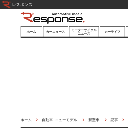
レスポンス
モーターサイクル
ホーム
カーニュース
カーライフ
ニュース
ニューモデル
ニューモデル
カスタマイズ
試乗記
試乗記
カーグッズ
道路交通/社会
カーオーディオ
鉄道
モータースポー
ツ/エンタメ
船舶
航空
宇宙
ホーム
自動車 ニューモデル
新型車
記事