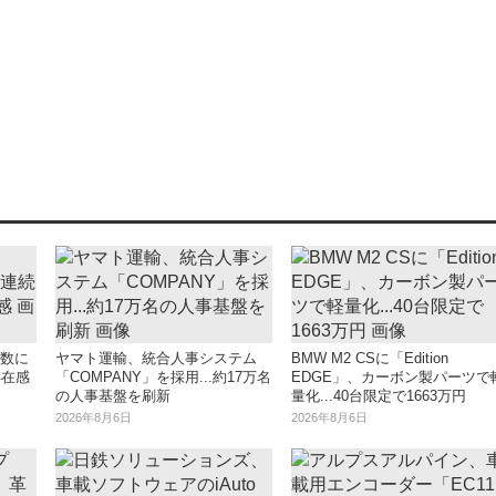
指数に
ヤマト運輸、統合人事システム
BMW M2 CSに「Edition
存在感
「COMPANY」を採用...約17万名
EDGE」、カーボン製パーツで
の人事基盤を刷新
量化...40台限定で1663万円
2026年8月6日
2026年8月6日