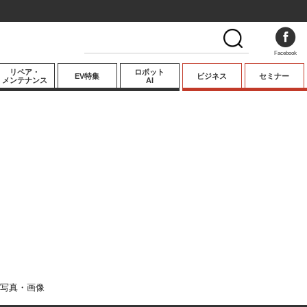
Facebook
リペア・
ロボット
EV特集
ビジネス
セミナー
メンテナンス
AI
プレミアム
業界動向
テクノロジー
キーパーソンイ
ンタビュー
写真・画像