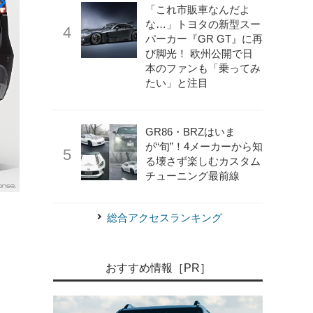
「これ市販車なんだよ
な…」トヨタの新型スー
パーカー『GR GT』に再
び脚光！ 欧州公開で日
本のファンも「乗ってみ
たい」と注目
GR86・BRZはいま
が“旬”！4メーカーから知
る壊さず楽しむカスタム
チューニング最前線
《photo by Nissan》
日産 キックス 新型（2025年モデル）
総合アクセスランキング
おすすめ情報［PR］