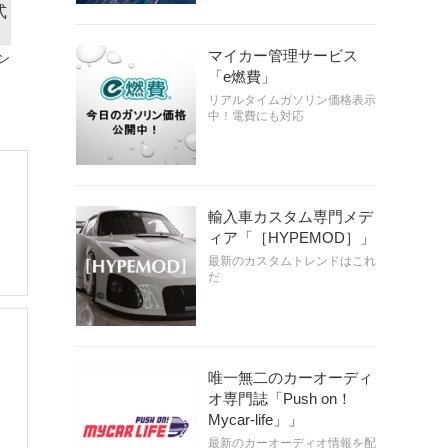
マイカー管理サービス
ン
「e燃費」
リアルタイムガソリン価格表示
中！電費にも対応
輸入車カスタム専門メデ
ィア「［HYPEMOD］」
最新のカスタムトレンドはこれ
だ
唯一無二のカーオーディ
オ専門誌「Push on！
Mycar-life」」
最新のカーオーディオ情報を配