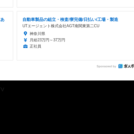
与あ
自動車製品の組立・検査/寮完備/日払い/工場・製造
UTエージェント株式会社AGT南関東第二CU
神奈川県
月給23万円～37万円
正社員
Sponsored by