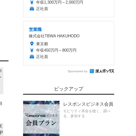
年収1,300万円～2,000万円
正社員
営業職
株式会社TBWA HAKUHODO
東京都
年収450万円～800万円
正社員
Sponsored by
ピックアップ
軽
レスポンスビジネス会員
モビリティ革命を聴く、調べ
る、参加する