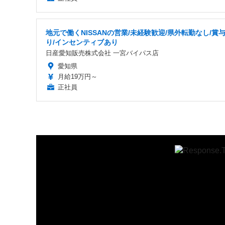
地元で働くNISSANの営業/未経験歓迎/県外転勤なし/賞
り/インセンティブあり
日産愛知販売株式会社 一宮バイパス店
愛知県
月給19万円～
正社員