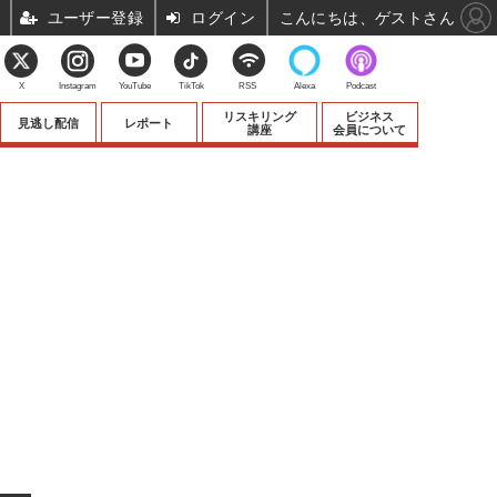
ユーザー登録
ログイン
こんにちは、ゲストさん
X
Instagram
YouTube
TikTok
RSS
Alexa
Podcast
リスキリング
ビジネス
見逃し配信
レポート
講座
会員について