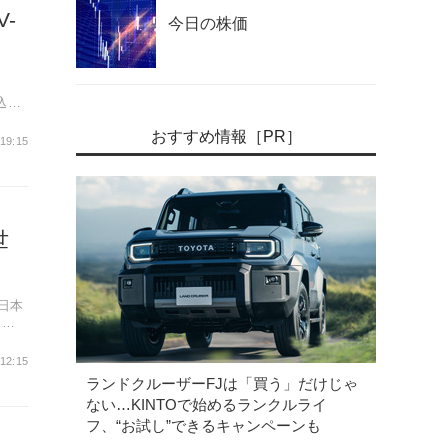
-
今日の株価
込み
おすすめ情報［PR］
 19:15
世
日本
に位
 12:15
ランドクルーザーFJは「買う」だけじゃ
ない…KINTOで始めるランクルライ
フ、“お試し”できるキャンペーンも