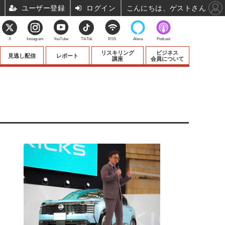
ユーザー登録
ログイン
こんにちは、ゲストさん
X
Instagram
YouTube
TikTok
RSS
Alexa
Podcast
リスキリング
ビジネス
見逃し配信
レポート
講座
会員について