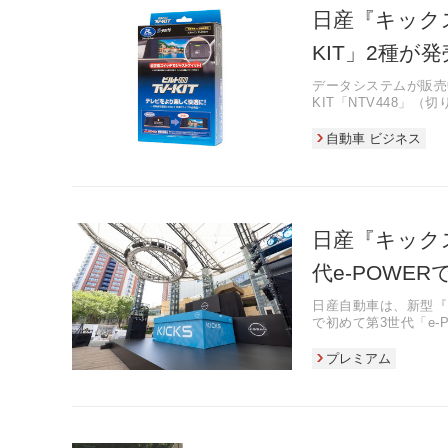
日産『キック
KIT」2種が発
データシステムが販売中
KIT「NTV448」
価格はいずれも2万17
自動車 ビジネス
日産『キック
代e-POWER
日産自動車は、新型『
で初めて第3世代「e
置付ける。
プレミアム