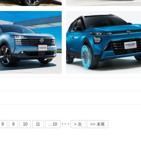
・・・
8
9
10
11
…10
> 次
>> 末尾