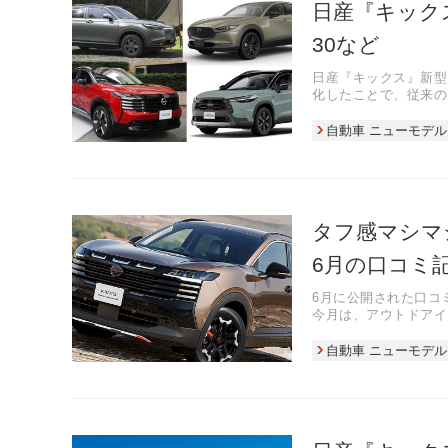
日産『キック
30など
日産『キックス』新型（
化したことで、従来の
自動車 ニューモデル
タフ感マシマシ
6月の口コミ
6月に公開された口コ
今月は、アウトドアイ
なりました。
自動車 ニューモデル