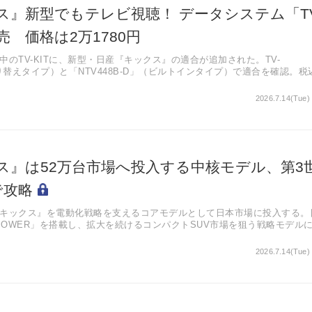
ス』新型でもテレビ視聴！ データシステム「TV
売 価格は2万1780円
のTV-KITに、新型・日産『キックス』の適合が追加された。TV-
（切り替えタイプ）と「NTV448B-D」（ビルトインタイプ）で適合を確認。税
80円。
2026.7.14(Tue)
ス』は52万台市場へ投入する中核モデル、第3
で攻略
キックス』を電動化戦略を支えるコアモデルとして日本市場に投入する。
-POWER」を搭載し、拡大を続けるコンパクトSUV市場を狙う戦略モデル
2026.7.14(Tue)