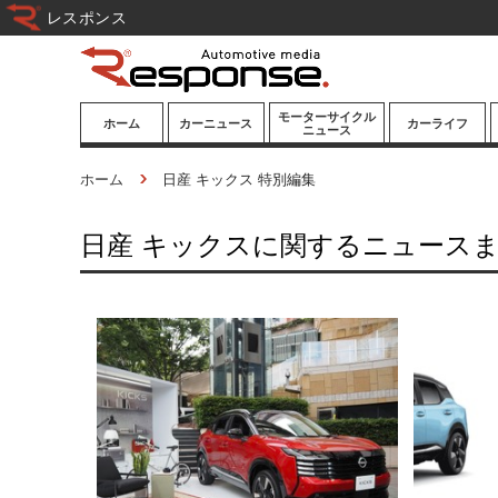
レスポンス
モーターサイクル
ホーム
カーニュース
カーライフ
ニュース
ニューモデル
ニューモデル
カスタマイズ
ホーム
日産 キックス 特別編集
試乗記
試乗記
カーグッズ
日産 キックスに関するニュース
道路交通/社会
カーオーディオ
鉄道
モータースポー
ツ/エンタメ
船舶
航空
宇宙