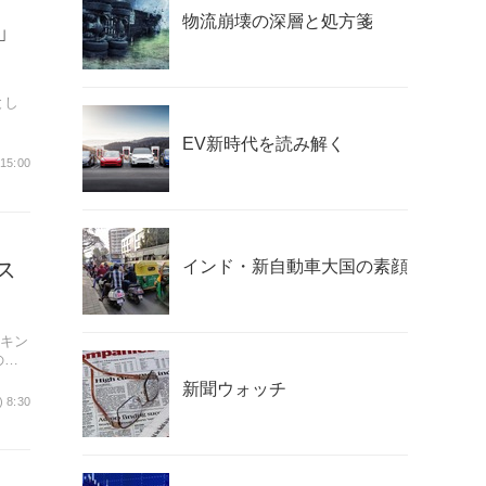
物流崩壊の深層と処方箋
」
とし
、燃費
EV新時代を読み解く
 15:00
ナノ
ス
インド・新自動車大国の素顔
ンキン
の成
新聞ウォッチ
) 8:30