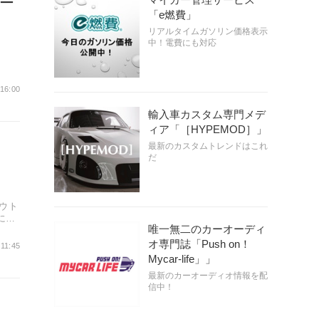
ー
「e燃費」
リアルタイムガソリン価格表示
中！電費にも対応
 16:00
輸入車カスタム専門メデ
ィア「［HYPEMOD］」
最新のカスタムトレンドはこれ
だ
ウト
に自
唯一無二のカーオーディ
オ専門誌「Push on！
 11:45
Mycar-life」」
最新のカーオーディオ情報を配
信中！