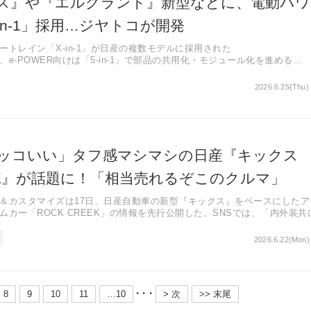
ス』や『エルグランド』新型などに、電動パワ
in-1」採用…ジヤトコが開発
トレイン「X-in-1」が日産の複数モデルに採用された
1」、e-POWER向けは「5-in-1」で部品の共用化・モジュール化を進める
ャシュカイ（欧州）、キックス（日本）などで採用が広がる
2026.6.25(Thu)
ッコいい」タフ感マシマシの日産『キックス
EEK』が話題に！「相当売れるぞこのクルマ」
＆カスタマイズは17日、日産自動車の新型『キックス』をベースにしたア
カー「ROCK CREEK」の情報を先行公開した。SNSでは、「内外装共
れは気になるぞ」など注目を集めている。
2026.6.22(Mon)
・・・
8
9
10
11
…10
> 次
>> 末尾