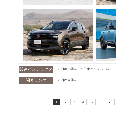
関連インデックス
日産自動車
日産 キックス（軽）
関連リンク
日産自動車
1
2
3
4
5
6
7