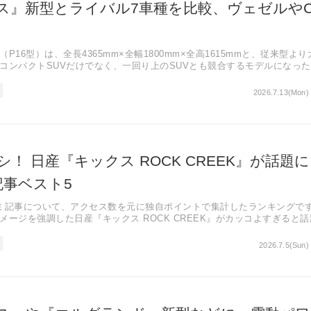
ス』新型とライバル7車種を比較、ヴェゼルやC
P16型）は、全長4365mm×全幅1800mm×全高1615mmと、従来型より
コンパクトSUVだけでなく、一回り上のSUVとも競合するモデルになっ
2026.7.13(Mon)
！ 日産『キックス ROCK CREEK』が話題
記事ベスト5
ミ記事について、アクセス数を元に独自ポイントで集計したランキングで
メージを強調した日産『キックス ROCK CREEK』がカッコよすぎると話
2026.7.5(Sun)