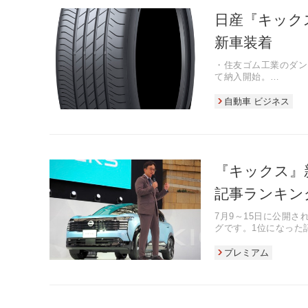
日産『キックス
新車装着
・住友ゴム工業のダンロ
て納入開始。
・新型キックスは第3世
性能を大幅に向上させ
自動車 ビジネス
・装着タイヤは最新シ
ブラック」でデザイン
『キックス』
記事ランキン
7月9～15日に公開
グです。1位になった
長に向けた重要な一歩
プレミアム