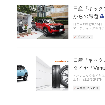
日産『キックス
からの課題
日産自動車は8月5日
マーケティング本部チ
ージャーが同日、状況
プレミアム
日産『キック
タイヤ「Vent
・ハンコックタイヤは
ム4」（215/60R
・「ベンタス プライ
ノイズを抑制し、静粛
自動車 ビジネス
・3Dトレッド技術と
と偏摩耗の抑制にも配