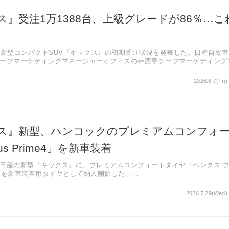
』受注1万1388台、上級グレードが86％…こ
、新型コンパクトSUV『キックス』の初期受注状況を発表した。日産自動
ーフマーケティングマネージャーオフィスの寺西章チーフマーケティング
を解説した。「実際に乗った人から好評を得ている」という。
2026.8.7(Fri)
ス』新型、ハンコックのプレミアムコンフォ
us Prime4」を新車装着
日産の新型『キックス』に、プレミアムコンフォートタイヤ「ベンタス 
17H）を新車装着用タイヤとして納入開始した。
ム4」は3Dウェッジ構造やラウンドオプティマイゼーション技術によりパタ
性・快適性・ウェット路面での走行性能を高いレベルで両立している。
2026.7.29(Wed) 
チャンファリング技術でブロック変形を抑え、ドライ路面でのハンドリン
慮した設計となっている。