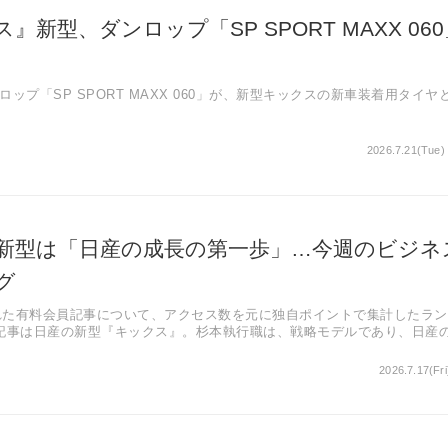
』新型、ダンロップ「SP SPORT MAXX 060
ップ「SP SPORT MAXX 060」が、新型キックスの新車装着用タイヤ
代「e-Power」と初搭載の電動駆動4輪制御技術「e-4ORCE」を搭載し
たコンパクトSUVに進化した。
2026.7.21(Tue)
ミュレーション技術で低燃費・静粛性・操縦安定性を両立し、独自技術「
性も高めている。
新型は「日産の成長の第一歩」…今週のビジネ
グ
された有料会員記事について、アクセス数を元に独自ポイントで集計したラ
記事は日産の新型『キックス』。杉本執行職は、戦略モデルであり、日産
だ、と語っています。
2026.7.17(Fri