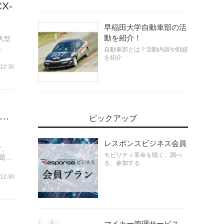
X-
早稲田大学自動車部の活
動を紹介！
大型
た。
自動車部とは？活動内容や戦績
を紹介
 12:30
に…
ピックアップ
レスポンスビジネス会員
す。
モビリティ革命を聴く、調べ
題に
る、参加する
 12:30
マイカー管理サービス