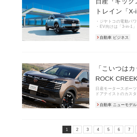
日産『キック
トレイン「X-
・ジヤトコの電動パワー
・EV向けは「3-in-
・リーフ（北米）やキ
自動車 ビジネス
「こいつはカ
ROCK CR
日産モータースポーツ
ドアテイストのカスタム
分好み過ぎる！」「こ
自動車 ニューモデル
1
2
3
4
5
6
7