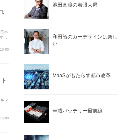
池田直渡の着眼大局
れ
車日本
和田智のカーデザインは楽し
マネ
い
 10:00
MaaSがもたらす都市改革
ート
プライ
車載バッテリー最前線
ーン
15:00
グ性能