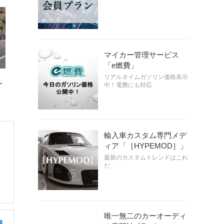
マイカー管理サービス
「e燃費」
リアルタイムガソリン価格表示
ー
中！電費にも対応
輸入車カスタム専門メデ
ィア「［HYPEMOD］」
最新のカスタムトレンドはこれ
だ
唯一無二のカーオーディ
理