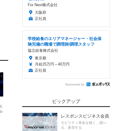
For Next株式会社
大阪府
正社員
学校給食のエリアマネージャー・社会保
険完備の職場で調理師/調理スタッフ
協立給食株式会社
東京都
月給25万円～40万円
正社員
Sponsored by
ピックアップ
ミ
ル
レスポンスビジネス会員
モビリティ革命を聴く、調べ
る、参加する