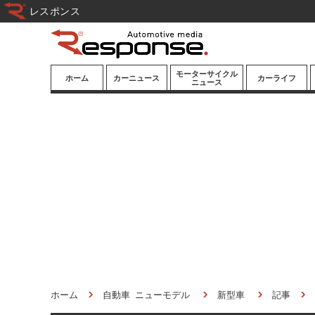
レスポンス
モーターサイクル
ホーム
カーニュース
カーライフ
ニュース
ニューモデル
ニューモデル
カスタマイズ
試乗記
試乗記
カーグッズ
道路交通/社会
カーオーディオ
鉄道
モータースポー
ツ/エンタメ
船舶
航空
宇宙
ホーム
自動車 ニューモデル
新型車
記事