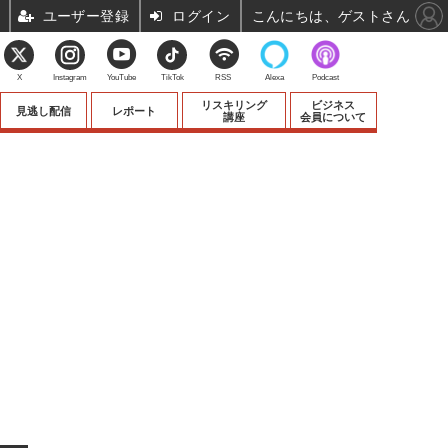
ユーザー登録
ログイン
こんにちは、ゲストさん
X
Instagram
YouTube
TikTok
RSS
Alexa
Podcast
リスキリング
ビジネス
見逃し配信
レポート
講座
会員について