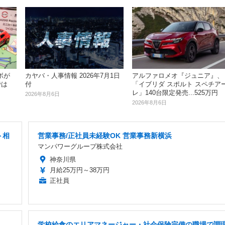
ボが
カヤバ・人事情報 2026年7月1日
アルファロメオ『ジュニア』、
では
付
「イブリダ スポルト スペチア
レ」140台限定発売...525万円
2026年8月6日
2026年8月6日
ト相
営業事務/正社員未経験OK 営業事務新横浜
マンパワーグループ株式会社
神奈川県
月給25万円～38万円
正社員
学校給食のエリアマネージャー・社会保険完備の職場で調