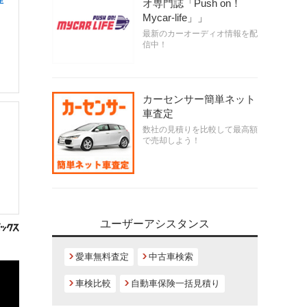
オ専門誌「Push on！
Mycar-life」」
最新のカーオーディオ情報を配
信中！
カーセンサー簡単ネット
車査定
数社の見積りを比較して最高額
で売却しよう！
ユーザーアシスタンス
愛車無料査定
中古車検索
車検比較
自動車保険一括見積り