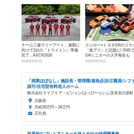
スシロー×トヨタGRのコラ
チーム三菱ラリーアート、連覇に
「激アツ」と話題に! SNS
向けて3台の『トライトン』準備
GRミニカーの入手報告も
完了...AXCR2026
2026年8月6日
2026年8月6日
「残業ほぼなし」施設長・管理職/資格必須/正職員/シフ
談可/住宅型有料老人ホーム
株式会社ライフケア・ビジョン/はっぴーらいふ茨木宿川原町
大阪府
月給30万円～34万円
正社員
世界的なプレミアムカーを扱う会社の経理職募集