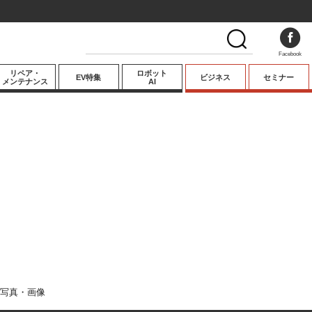
Facebook
リペア・
ロボット
EV特集
ビジネス
セミナー
メンテナンス
AI
プレミアム
業界動向
テクノロジー
キーパーソンイ
ンタビュー
写真・画像