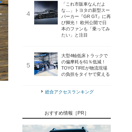
「これ市販車なんだよ
な…」トヨタの新型スー
パーカー『GR GT』に再
び脚光！ 欧州公開で日
本のファンも「乗ってみ
たい」と注目
大型4軸低床トラックで
の偏摩耗を61％低減！
TOYO TIREが物流現場
《photo by Nissan》
日産 キックス 新型（2025年モデル）
の負担をタイヤで変える
総合アクセスランキング
おすすめ情報［PR］