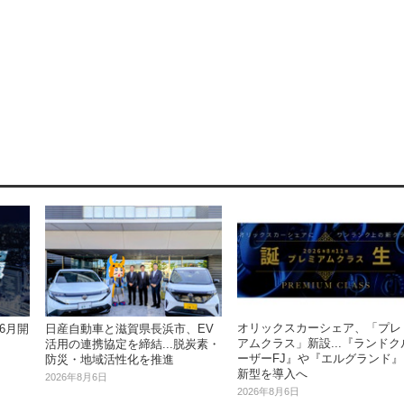
オリックスカーシェア、「プレ
6月開
日産自動車と滋賀県長浜市、EV
アムクラス」新設...『ランドク
活用の連携協定を締結...脱炭素・
ーザーFJ』や『エルグランド』
防災・地域活性化を推進
新型を導入へ
2026年8月6日
2026年8月6日