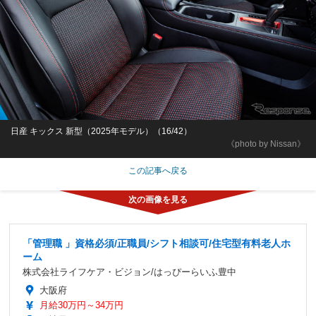
日産 キックス 新型（2025年モデル）（16/42）
《photo by Nissan》
この記事へ戻る
「管理職 」資格必須/正職員/シフト相談可/住宅型有料老人ホ
ーム
株式会社ライフケア・ビジョン/はっぴーらいふ豊中
大阪府
月給30万円～34万円