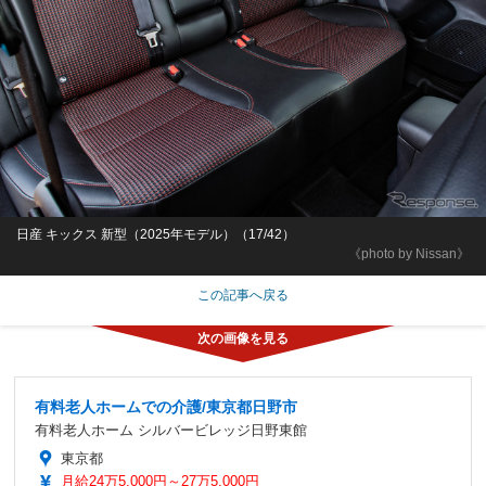
日産 キックス 新型（2025年モデル）（17/42）
《photo by Nissan》
この記事へ戻る
有料老人ホームでの介護/東京都日野市
有料老人ホーム シルバービレッジ日野東館
東京都
月給24万5,000円～27万5,000円