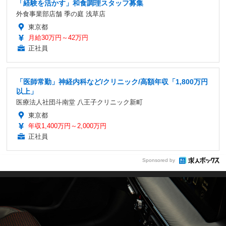
「経験を活かす」和食調理スタッフ募集
外食事業部店舗 季の庭 浅草店
東京都
月給30万円～42万円
正社員
「医師常勤」神経内科など/クリニック/高額年収「1,800万円
以上」
医療法人社団斗南堂 八王子クリニック新町
東京都
年収1,400万円～2,000万円
正社員
Sponsored by