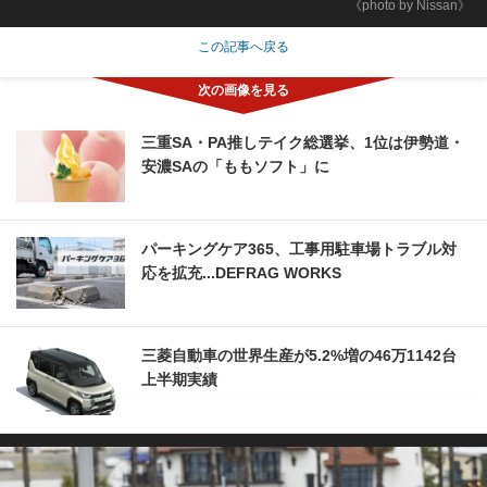
《photo by Nissan》
この記事へ戻る
三重SA・PA推しテイク総選挙、1位は伊勢道・
安濃SAの「ももソフト」に
パーキングケア365、工事用駐車場トラブル対
応を拡充...DEFRAG WORKS
三菱自動車の世界生産が5.2%増の46万1142台
上半期実績