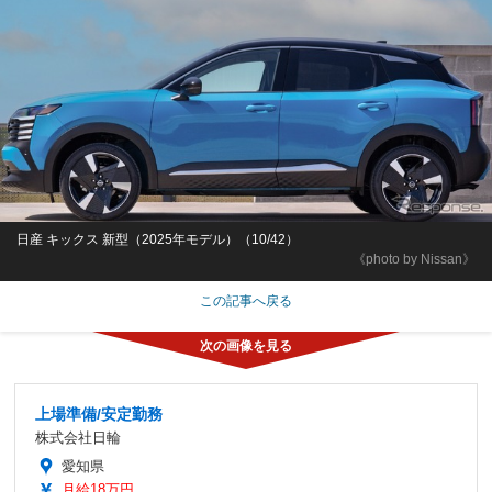
日産 キックス 新型（2025年モデル）（10/42）
《photo by Nissan》
この記事へ戻る
上場準備/安定勤務
株式会社日輪
愛知県
月給18万円