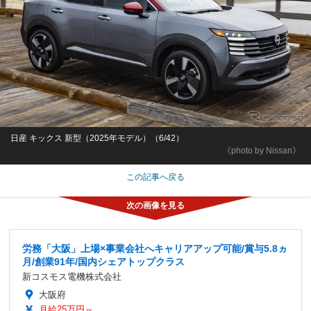
日産 キックス 新型（2025年モデル）（6/42）
《photo by Nissan》
この記事へ戻る
労務「大阪」上場×事業会社へキャリアアップ可能/賞与5.8ヵ
月/創業91年/国内シェアトップクラス
新コスモス電機株式会社
大阪府
月給25万円～