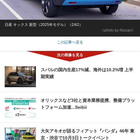
日産 キックス 新型（2025年モデル）（2/42）
《photo by Nissan》
この記事へ戻る
スバルの国内生産17%減、海外は10.2%増 上半
期実績
オリックスなど3社と資本業務提携、整備プラッ
トフォーム加速...Seibii
大矢アキオが語るフィアット『パンダ』46年 東
京・渋谷で10月3日トークイベント